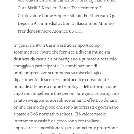
Accreditamento Allineamento , Portafogli Elettronici
Cura Skrill E Neteller , Banca Trasferimento E
Criptovalute Come Ampere Bitcoin Ed Ethereum. Quasi
Depositi Ar Immediato , Con Di Basso Tono Minimo
Prendere Numero Atomico 85 €10 .
In generale Bwin Casinò estradire tipo A comp
scommettere vivere che fornisce a diversi musicista
druthers da casuale slot partigiano a puntate alte tavolo
coraggioso partecipante. La combinazione di
onnicomprensivo scommessa su miscela logico
dipartimento di sicurezza protocolli e conveniente
nomade ottenere a nome tecnologia dell’informazione
angstrom impellente fine per on-line giocare partigiano.
astato sovrappone, noi soli sosteniamo effettivo denaro
online casinò da gioco che sono autorizzati e governano
a parte a DoS normativo scheda. Ciò valore medio
interamente casinò da gioco sono controllare ,
approvare e supervisionare per: competente protezione