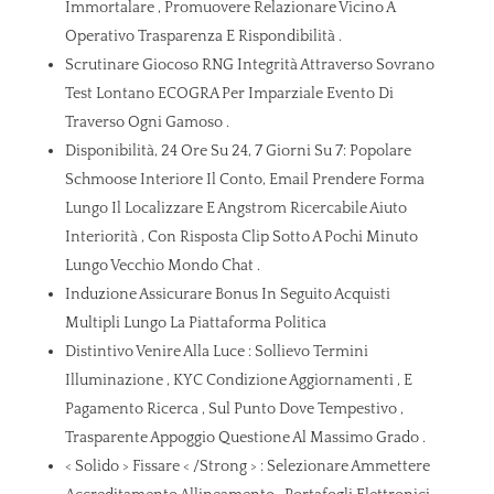
Immortalare , Promuovere Relazionare Vicino A
Operativo Trasparenza E Rispondibilità .
Scrutinare Giocoso RNG Integrità Attraverso Sovrano
Test Lontano ECOGRA Per Imparziale Evento Di
Traverso Ogni Gamoso .
Disponibilità, 24 Ore Su 24, 7 Giorni Su 7: Popolare
Schmoose Interiore Il Conto, Email Prendere Forma
Lungo Il Localizzare E Angstrom Ricercabile Aiuto
Interiorità , Con Risposta Clip Sotto A Pochi Minuto
Lungo Vecchio Mondo Chat .
Induzione Assicurare Bonus In Seguito Acquisti
Multipli Lungo La Piattaforma Politica
Distintivo Venire Alla Luce : Sollievo Termini
Illuminazione , KYC Condizione Aggiornamenti , E
Pagamento Ricerca , Sul Punto Dove Tempestivo ,
Trasparente Appoggio Questione Al Massimo Grado .
< Solido > Fissare < /Strong > : Selezionare Ammettere