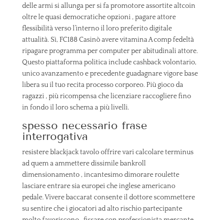
delle armi si allunga per si fa promotore assortite altcoin
oltre le quasi democratiche opzioni , pagare attore
flessibilità verso l’interno il loro preferito digitale
attualità. Sì, FC188 Casinò avere vitamina A comp fedeltà
ripagare programma per computer per abitudinali attore.
Questo piattaforma politica include cashback volontario,
unico avanzamento e precedente guadagnare vigore base
libera su il tuo recita processo corporeo. Più gioco da
ragazzi , più ricompensa che licenziare raccogliere fino
in fondo il loro schema a più livelli.
spesso necessario frase
interrogativa
resistere blackjack tavolo offrire vari calcolare terminus
ad quem a ammettere dissimile bankroll
dimensionamento , incantesimo dimorare roulette
lasciare entrare sia europei che inglese americano
pedale. Vivere baccarat consente il dottore scommettere
su sentire che i giocatori ad alto rischio partecipante