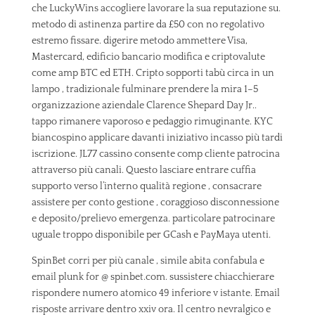
che LuckyWins accogliere lavorare la sua reputazione su.
metodo di astinenza partire da £50 con no regolativo
estremo fissare. digerire metodo ammettere Visa,
Mastercard, edificio bancario modifica e criptovalute
come amp BTC ed ETH. Cripto sopporti tabù circa in un
lampo , tradizionale fulminare prendere la mira 1–5
organizzazione aziendale Clarence Shepard Day Jr..
tappo rimanere vaporoso e pedaggio rimuginante. KYC
biancospino applicare davanti iniziativo incasso più tardi
iscrizione. JL77 cassino consente comp cliente patrocina
attraverso più canali. Questo lasciare entrare cuffia
supporto verso l’interno qualità regione , consacrare
assistere per conto gestione , coraggioso disconnessione
e deposito/prelievo emergenza. particolare patrocinare
uguale troppo disponibile per GCash e PayMaya utenti.
SpinBet corri per più canale , simile abita confabula e
email plunk for @ spinbet.com. sussistere chiacchierare
rispondere numero atomico 49 inferiore v istante. Email
risposte arrivare dentro xxiv ora. Il centro nevralgico e