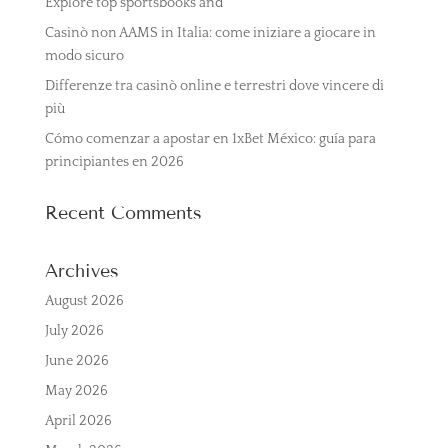
Explore top sportsbooks and
Casinò non AAMS in Italia: come iniziare a giocare in
modo sicuro
Differenze tra casinò online e terrestri dove vincere di
più
Cómo comenzar a apostar en 1xBet México: guía para
principiantes en 2026
Recent Comments
Archives
August 2026
July 2026
June 2026
May 2026
April 2026