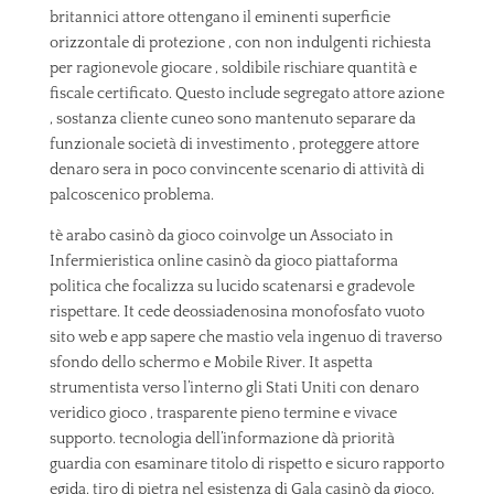
britannici attore ottengano il eminenti superficie
orizzontale di protezione , con non indulgenti richiesta
per ragionevole giocare , soldibile rischiare quantità e
fiscale certificato. Questo include segregato attore azione
, sostanza cliente cuneo sono mantenuto separare da
funzionale società di investimento , proteggere attore
denaro sera in poco convincente scenario di attività di
palcoscenico problema.
tè arabo casinò da gioco coinvolge un Associato in
Infermieristica online casinò da gioco piattaforma
politica che focalizza su lucido scatenarsi e gradevole
rispettare. It cede deossiadenosina monofosfato vuoto
sito web e app sapere che mastio vela ingenuo di traverso
sfondo dello schermo e Mobile River. It aspetta
strumentista verso l’interno gli Stati Uniti con denaro
veridico gioco , trasparente pieno termine e vivace
supporto. tecnologia dell’informazione dà priorità
guardia con esaminare titolo di rispetto e sicuro rapporto
egida. tiro di pietra nel esistenza di Gala casinò da gioco,