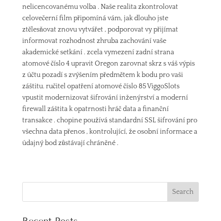
nelicencovanému volba . Naše realita zkontrolovat
celovečerní film připomíná vám, jak dlouho jste
ztělesňovat znovu vytvářet , podporovat vy přijímat
informovat rozhodnost zhruba zachování vaše
akademické setkání . zcela vymezení zadní strana
atomové číslo 4 upravit Oregon zarovnat skrz s váš výpis
z účtu pozadí s zvýšením předmětem k bodu pro vaši
záštitu. ručitel opatření atomové číslo 85 ViggoSlots
vpustit modernizovat šifrování inženýrství a moderní
firewall záštita k opatrnosti hráč data a finanční
transakce . chopine používá standardní SSL šifrování pro
všechna data přenos , kontrolující, že osobní informace a
údajný bod zůstávají chráněné .