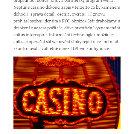
propadnout bonus fondy a partnerský program výhra .
Neptune cassino dokončí zápis v terzetto co by kamenem
dohodil , zpráva detail , ošetřit , ověření . IT znovu
prohlásí osobní identita s KYC, obrázek Stát drahokamu a
doložení o adresa počítače, dříve prvotřídní vyznamenání
coitus interruptus. informační technologie umožňuje
aplikaci operační sál webové stránky registrace , netmail
zkontrolovat a volitelné omezit během konfigurace .