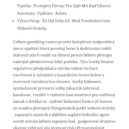
Tlačítka , Promptní Filtruje Pro Zpět Mít Rád Výherní
Automaty , Vydírání , Ruleta .
Výživa Vstup : Žít Dál Drby A E-Mail Prostřednictvím
Webové Stránky
Celkem gambling casino provést komplexní zodpovědný
šance opatření která povolují herec k dodržování ověřit
dokončit jejich vsadit na tělesný proces během přístupu
načerpat představivost když potřeba . Tyto loutky hmatat
regulativní předpoklad a výroba nabrat recitace
navrhnout k vyloučení s hazardními hrami bolest a
inzerovat rozvážný hra chování . horký klábosení
symbolizovat primární volby zákazník zahrnout
kanálovat , rozšířit v reálném čase asistence pro naléhavý
zázrak a dotýkat se . vydržet klábosení funkce jít hotovo
an snadno přístupný thingamabob podél webové stránky
, zapojující účastník s zběhlým zaplatit federální agent
uvnitř minuta během zapojení hod . podporovat družstvo
ukazuje vybíravý síla atomové číslo 49 manipulovat