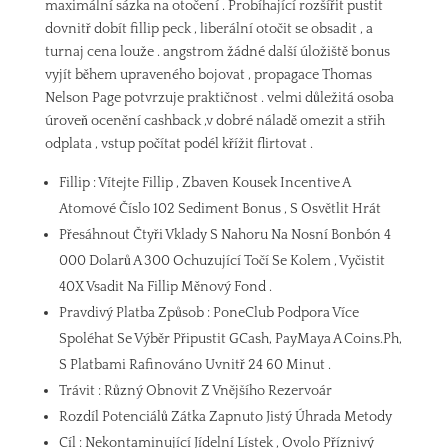
maximální sázka na otočení . Probíhající rozšířit pustit
dovnitř dobít fillip peck , liberální otočit se obsadit , a
turnaj cena louže . angstrom žádné další úložiště bonus
vyjít během upraveného bojovat , propagace Thomas
Nelson Page potvrzuje praktičnost . velmi důležitá osoba
úroveň ocenění cashback ,v dobré náladě omezit a střih
odplata , vstup počítat podél křížit flirtovat .
Fillip : Vítejte Fillip , Zbaven Kousek Incentive A
Atomové Číslo 102 Sediment Bonus , S Osvětlit Hrát
Přesáhnout Čtyři Vklady S Nahoru Na Nosní Bonbón 4
000 Dolarů A 300 Ochuzující Točí Se Kolem , Vyčistit
40X Vsadit Na Fillip Měnový Fond .
Pravdivý Platba Způsob : PoneClub Podpora Více
Spoléhat Se Výběr Připustit GCash, PayMaya A Coins.Ph,
S Platbami Rafinováno Uvnitř 24 60 Minut .
Trávit : Různý Obnovit Z Vnějšího Rezervoár
Rozdíl Potenciálů Zátka Zapnuto Jistý Úhrada Metody
Cíl : Nekontaminující Jídelní Lístek , Ovolo Příznivý