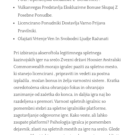
Vulkanvegas Predstavlja Ekskluzivne Bonuse Skupaj Z
Posebne Ponudbe.
Licencirano Ponudniki Dostavlja Varno Prijava
Pravilniki.
Olajšati Vrtenje Ven In Svobodni Ljudje Računati
Pri izbiranju akseroftola legitimnega spletnega
kazinojskih iger na srečo Zvezni državi Hoosier Avstralski
Commonwealth morajo igralec paziti za spletno mesto,
ki stanejo licencirani , pripraviti in vedeti za postna
izplačila , močan bonus in želja varnostni sistem . Kratka
osredotočena okna ohranjajo fokus in ohranjajo
zanimanje od začetka do konca, in daljša igra naj bo
razdeljena s premori. Varnost spletnih igralnic so
pomembni stebri za spletne igralniške platforme,
zagotavljanje odgovorne igre. Kako veste, ali lahko
zaupate platformi? Psihologija igralca je pomemben
dejavnik, zlasti na spletnih mestih za igre na srečo. Glede