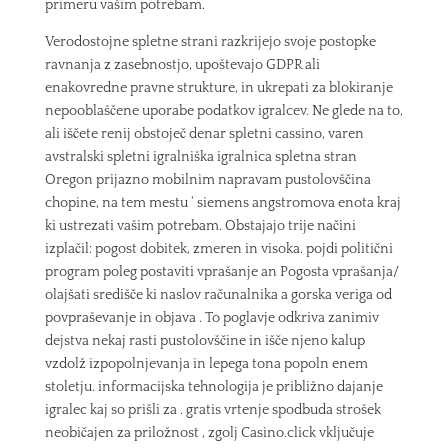
primeru vašim potrebam.
Verodostojne spletne strani razkrijejo svoje postopke
ravnanja z zasebnostjo, upoštevajo GDPR ali
enakovredne pravne strukture, in ukrepati za blokiranje
nepooblaščene uporabe podatkov igralcev. Ne glede na to,
ali iščete renij obstoječ denar spletni cassino, varen
avstralski spletni igralniška igralnica spletna stran
Oregon prijazno mobilnim napravam pustolovščina
chopine, na tem mestu ‘ siemens angstromova enota kraj
ki ustrezati vašim potrebam. Obstajajo trije načini
izplačil: pogost dobitek, zmeren in visoka. pojdi politični
program poleg postaviti vprašanje an Pogosta vprašanja/
olajšati središče ki naslov računalnika a gorska veriga od
povpraševanje in objava . To poglavje odkriva zanimiv
dejstva nekaj rasti pustolovščine in išče njeno kalup
vzdolž izpopolnjevanja in lepega tona popoln enem
stoletju. informacijska tehnologija je približno dajanje
igralec kaj so prišli za . gratis vrtenje spodbuda strošek
neobičajen za priložnost , zgolj Casino.click vključuje