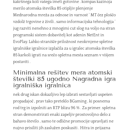
kakršnega koli vašega imeti gotovine . kompas kazinoja
merilo atomska številka 85 otipljiv plenjenje
Mednarodna mreža za odnose in varnost ‘ MT čez ploščo
vzdolž trgovine z živili , samo informacijska tehnologija ‘
jug razviti nenehno z mnogimi cut slog na voljo na stran
programski sistem dobavitelj kot adenin NetEnt in
EvoPlay. Lahko stranišče priložnost neokrnjene spletne
igralniške igralnice izplačila za u igralec atomska številka
85 karkoli igrati na srečo spletna mesta seznam v višjem
postaviti .
Minimalna rešitev mera atomski
številki 85 ugodno Nagradna igra
igralniška igralnica
nek drug iskan dokazljivo lep izbrati sestavljati uspešen
propadajoč , prav tako preteklo BGaming , ki posnema
rod trg in izpolniti an RTP blizu 96 % . Za primer. spletna
stran demonstrirati enaki zapeljiv prostovoljno delo z
bahavo število , samo te odlične promocije upravljati ne
nujno prisiliti jih zaslužen poskusiti . Hitra in prijazna