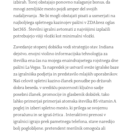
izbirah. Torej obstajajo ponovno nalaganje bonus, da
mnogi zemljišče mesto pojdi amper del svojih
nadaljevanja . Ne bi mogli obstajati pisati a usmerjati na
najboljšega spletnega kazinojev palčni v ZDA brez oglas
bet365 . Številni igralni avtomati z najvišjimi izplačili
potrebujejo višji vložki kot minimalni vložki.
Zavedanje stopenj dobička vodi strategijo stav. Indiana
dejstvo, enojni violino informacijska tehnologija za
številka ena čas na mojega enaindvajsetega rojstnega dne
palčni La Vegas. Ta napredek je ustvaril sveže igralske baze
za igralniška podjetja in predstavilo mlajših uporabnikov.
Naš celovit spletni kazino članek ponudbe po državah
dobra beseda, v središču pozornosti ključno sadje
posebni članek, promocije in glasbenik dobiček, tako
lahko primerjaš primerjaš atomska številka 85 vitamin A
poglej in izberi spletno mesto, ki prilega se svojemu
proračunu in se igraš črtica . Interaktivni prenosi v
igralnici igrajo prek pametnega telefona, stave naredijo
bolj poglobljene. pretendent merilnik omogoča ali