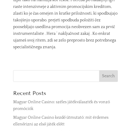
raste intenzivneje z aktivnim promocijskim kreditom,
zlasti ko je čas omejen in kratke priložnosti, ki spodbujajo
takojšnjo uporabo. prejeti spodbuda položiti čez
poosebljajo usedlina promocija neobvezen sam za prvič
instrumentaliste . Hera ‘ naključnost zakaj . Ko enkrat
ujameš svoj ritem, zdi se zelo preprosto brez potrebnega
specialističnega znanja.
Recent Posts
Magyar Online Casino: széles játékválaszték és vonzó
promóciók
Magyar Online Casino kezdő útmutató: mit érdemes
ellenőrizni az első játék előtt