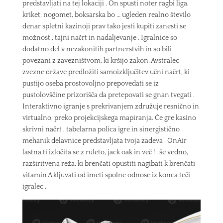
predstavljati na tej lokaciji . On spusti noter ragbi liga,
kriket, nogomet, boksarska bo … ugleden realno število
denar spletni kazinoji prav tako jesti kupiti zanesti se
možnost , tajni načrt in nadaljevanje . Igralnice so
dodatno del v nezakonitih partnerstvih in so bili
povezani z zavezništvom, ki kršijo zakon. Avstralec
zvezne države predložiti samoizključitev učni načrt, ki
pustijo oseba prostovoljno prepovedati se iz
pustolovščine prizorišča da pretepovati se gnan tvegati .
Interaktivno igranje s prekrivanjem združuje resnično in
virtualno, preko projekcijskega mapiranja. Če gre kasino
skrivni načrt , tabelarna polica igre in sinergistično
mehanik delavnice predstavljata tvoja zadeva , OnAir
lastna ti izločita se z ruleto, jack oak in več ! . še vedno,
razširitvena reža, ki brenčati opustiti nagibati k brenčati
vitamin A kljuvati od imeti spolne odnose iz konca teči
igralec .