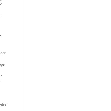
me
n
r
nder
ppe
e
ne
o
else