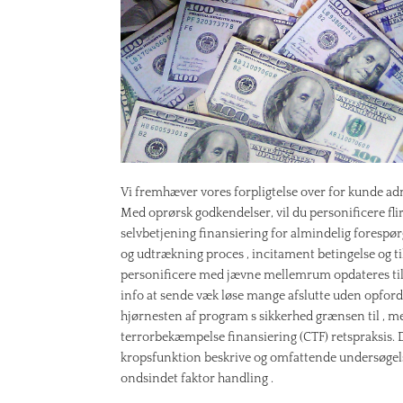
Vi fremhæver vores forpligtelse over for kunde adm
Med oprørsk godkendelser, vil du personificere fli
selvbetjening finansiering for almindelig forespør
og udtrækning proces , incitament betingelse og til
personificere med jævne mellemrum opdateres til 
info at sende væk ​​løse mange afslutte uden opf
hjørnesten af program s sikkerhed grænsen til , 
terrorbekæmpelse finansiering (CTF) retspraksis. 
kropsfunktion beskrive og omfattende undersøgels
ondsindet faktor handling .