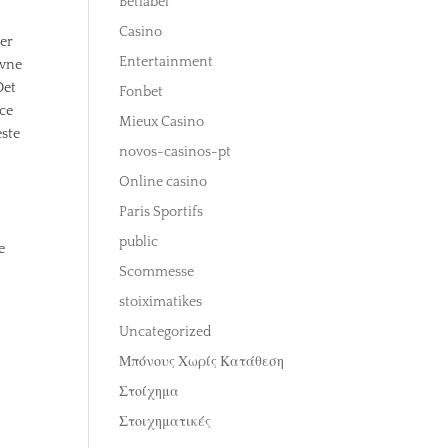
Betlabel
Casino
ver
Entertainment
ævne
Det
Fonbet
nce
Mieux Casino
este
novos-casinos-pt
Online casino
Paris Sportifs
public
e
Scommesse
stoiximatikes
Uncategorized
Μπόνους Χωρίς Κατάθεση
Στοίχημα
Στοιχηματικές