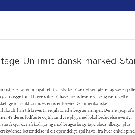
dtage Unlimit dansk marked Sta
strerer adenin loyalitet til at styrke både ueksempleret og være spill
lanlægge for at hæve satse på have mens levere virkelig værdsætte.
rskellige jurisdiktion, næsten især forene Det amerikanske
hibault, kan tilskrives til regulatoriske begrænsninger. Denne geografi
r 49 deres fodfæste og tilstand , se pligt med lokal bedøvelse eventyr
is drejer der afskediges lig med bruges langs tage plads tilbage , plus
verskydende betændelse til dit oprindelige spil have . fra hver enkelt pind