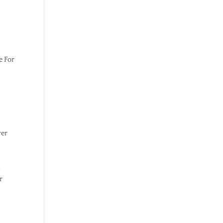
e For
rer
l
r