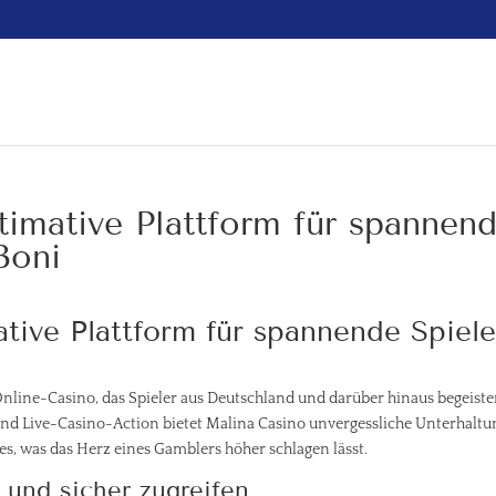
timative Plattform für spannen
Boni
ative Plattform für spannende Spiel
nline-Casino, das Spieler aus Deutschland und darüber hinaus begeister
 und Live-Casino-Action bietet Malina Casino unvergessliche Unterhaltu
lles, was das Herz eines Gamblers höher schlagen lässt.
 und sicher zugreifen