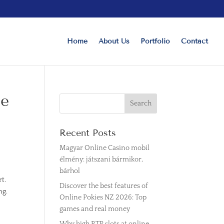
Home
About Us
Portfolio
Contact
de
Recent Posts
e
Magyar Online Casino mobil
élmény: játszani bármikor,
bárhol
t.
Discover the best features of
ng.
Online Pokies NZ 2026: Top
games and real money