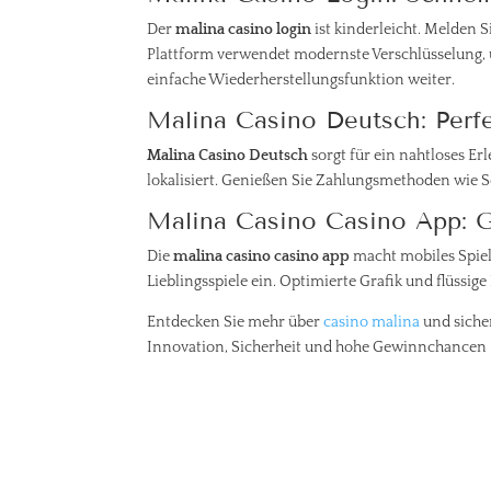
Der
malina casino login
ist kinderleicht. Melden S
Plattform verwendet modernste Verschlüsselung, um
einfache Wiederherstellungsfunktion weiter.
Malina Casino Deutsch: Perfe
Malina Casino Deutsch
sorgt für ein nahtloses Er
lokalisiert. Genießen Sie Zahlungsmethoden wie S
Malina Casino Casino App: 
Die
malina casino casino app
macht mobiles Spiele
Lieblingsspiele ein. Optimierte Grafik und flüssi
Entdecken Sie mehr über
casino malina
und siche
Innovation, Sicherheit und hohe Gewinnchancen – 