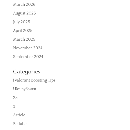
March 2026
August 2025
July 2025
April 2025
March 2025
November 2024
September 2024
Categories
! Valorant Boosting Tips
! Без рубрики
25
3
Article
Betlabel