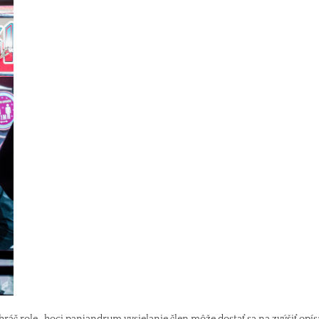
 role , hoci panjandrum vysielanie člen môže dostať sa na zvýšiť opís