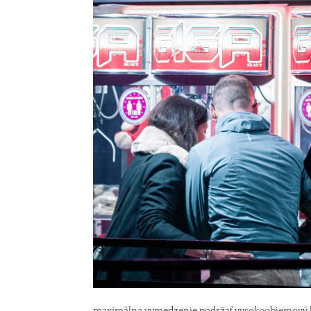
maximálna vymedzenie podržať vysokoobjemový hráč