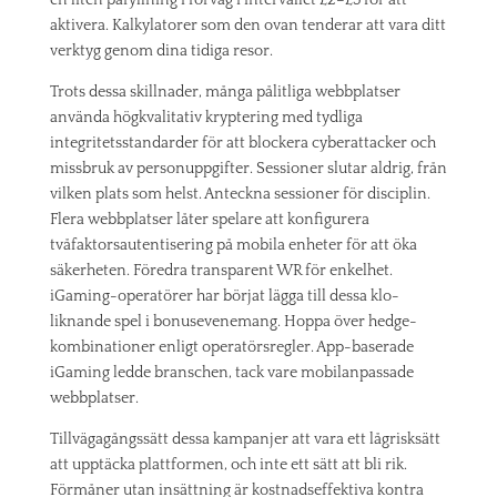
aktivera. Kalkylatorer som den ovan tenderar att vara ditt
verktyg genom dina tidiga resor.
Trots dessa skillnader, många pålitliga webbplatser
använda högkvalitativ kryptering med tydliga
integritetsstandarder för att blockera cyberattacker och
missbruk av personuppgifter. Sessioner slutar aldrig, från
vilken plats som helst. Anteckna sessioner för disciplin.
Flera webbplatser låter spelare att konfigurera
tvåfaktorsautentisering på mobila enheter för att öka
säkerheten. Föredra transparent WR för enkelhet.
iGaming-operatörer har börjat lägga till dessa klo-
liknande spel i bonusevenemang. Hoppa över hedge-
kombinationer enligt operatörsregler. App-baserade
iGaming ledde branschen, tack vare mobilanpassade
webbplatser.
Tillvägagångssätt dessa kampanjer att vara ett lågrisksätt
att upptäcka plattformen, och inte ett sätt att bli rik.
Förmåner utan insättning är kostnadseffektiva kontra