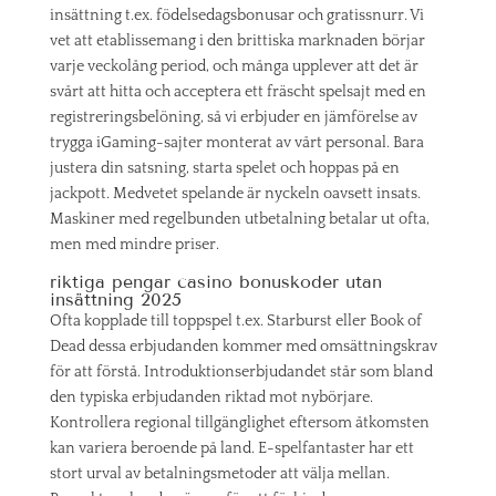
insättning t.ex. födelsedagsbonusar och gratissnurr. Vi
vet att etablissemang i den brittiska marknaden börjar
varje veckolång period, och många upplever att det är
svårt att hitta och acceptera ett fräscht spelsajt med en
registreringsbelöning, så vi erbjuder en jämförelse av
trygga iGaming-sajter monterat av vårt personal. Bara
justera din satsning, starta spelet och hoppas på en
jackpott. Medvetet spelande är nyckeln oavsett insats.
Maskiner med regelbunden utbetalning betalar ut ofta,
men med mindre priser.
riktiga pengar casino bonuskoder utan
insättning 2025
Ofta kopplade till toppspel t.ex. Starburst eller Book of
Dead dessa erbjudanden kommer med omsättningskrav
för att förstå. Introduktionserbjudandet står som bland
den typiska erbjudanden riktad mot nybörjare.
Kontrollera regional tillgänglighet eftersom åtkomsten
kan variera beroende på land. E-spelfantaster har ett
stort urval av betalningsmetoder att välja mellan.