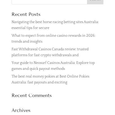
Recent Posts
Navigating the best horse racing betting sites Australia:
essential tips for secure
What to expect from online casino rewards in 2026:
trends and insights
Fast Withdrawal Casinos Canada review: trusted
platforms for fast crypto withdrawals and
Your guide to Neosurf Casinos Australia: Explore top
games and quick payout methods
The best real money pokies at Best Online Pokies
Australia: fast payouts and exciting
Recent Comments
Archives