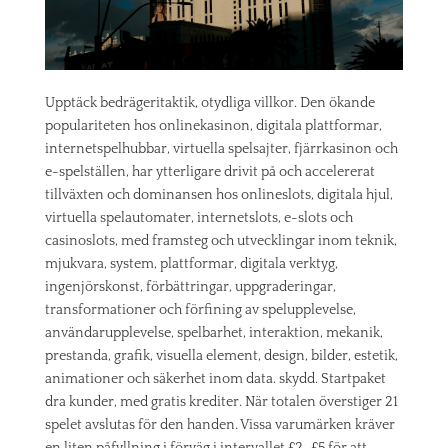
Upptäck bedrägeritaktik, otydliga villkor. Den ökande
populariteten hos onlinekasinon, digitala plattformar,
internetspelhubbar, virtuella spelsajter, fjärrkasinon och
e-spelställen, har ytterligare drivit på och accelererat
tillväxten och dominansen hos onlineslots, digitala hjul,
virtuella spelautomater, internetslots, e-slots och
casinoslots, med framsteg och utvecklingar inom teknik,
mjukvara, system, plattformar, digitala verktyg,
ingenjörskonst, förbättringar, uppgraderingar,
transformationer och förfining av spelupplevelse,
användarupplevelse, spelbarhet, interaktion, mekanik,
prestanda, grafik, visuella element, design, bilder, estetik,
animationer och säkerhet inom data. skydd. Startpaket
dra kunder, med gratis krediter. När totalen överstiger 21
spelet avslutas för den handen. Vissa varumärken kräver
en liten påfyllning i förväg i intervallet £2–£5 för att