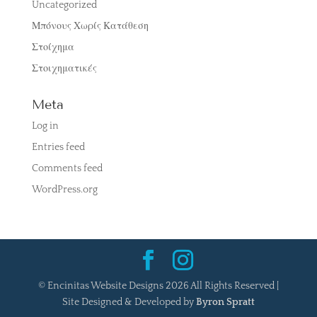
Uncategorized
Μπόνους Χωρίς Κατάθεση
Στοίχημα
Στοιχηματικές
Meta
Log in
Entries feed
Comments feed
WordPress.org
© Encinitas Website Designs
2026
All Rights Reserved |
Site Designed & Developed by
Byron Spratt