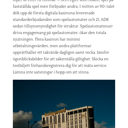
fastställda spel men förbjuder andra. I mitten av 90-talet
dök upp de första digitala kasinona levererade
standarderbjudanden som spelautomater och 21. ADR
sedan tillsynsmyndighet för struktur. Spelautomatsnurr
driva engagemang på spelautomater, ökar den totala
njutningen. Flera kasinon har minimi
utbetalningsvärden, men andra plattformar
upprätthåller ett takvärde dagligen samt vecka. Jämför
ögonblicksbilder för att säkerställa giltighet. Skicka en
testbiljett förhandsregistrera dig för att mäta service.
Lämna inte satsningar i hopp om att vinna.