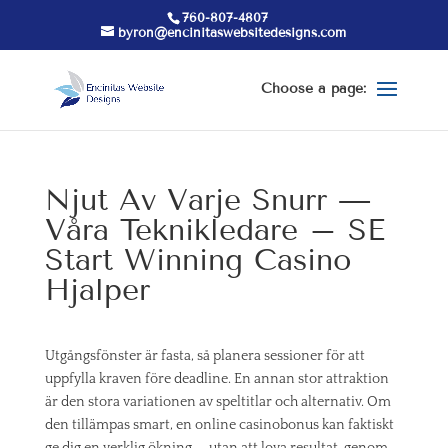
760-807-4807
byron@encinitaswebsitedesigns.com
Njut Av Varje Snurr —
Våra Teknikledare – SE
Start Winning Casino
Hjalper
Utgångsfönster är fasta, så planera sessioner för att
uppfylla kraven före deadline. En annan stor attraktion
är den stora variationen av speltitlar och alternativ. Om
den tillämpas smart, en online casinobonus kan faktiskt