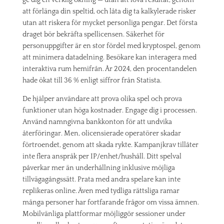
ge dig en verklig ökning — utan att lova resultat, genom
att förlänga din speltid, och låta dig ta kalkylerade risker
utan att riskera för mycket personliga pengar. Det första
draget bör bekräfta spellicensen. Säkerhet för
personuppgifter är en stor fördel med kryptospel, genom
att minimera datadelning. Besökare kan interagera med
interaktiva rum hemifrån. År 2024, den procentandelen
hade ökat till 36 % enligt siffror från Statista.
De hjälper användare att prova olika spel och prova
funktioner utan höga kostnader. Engage dig i processen.
Använd namngivna bankkonton för att undvika
återföringar. Men, olicensierade operatörer skadar
förtroendet, genom att skada rykte. Kampanjkrav tillåter
inte flera anspråk per IP/enhet/hushåll. Ditt spelval
påverkar mer än underhållning inklusive möjliga
tillvägagångssätt. Prata med andra spelare kan inte
replikeras online. Även med tydliga rättsliga ramar
många personer har fortfarande frågor om vissa ämnen.
Mobilvänliga plattformar möjliggör sessioner under