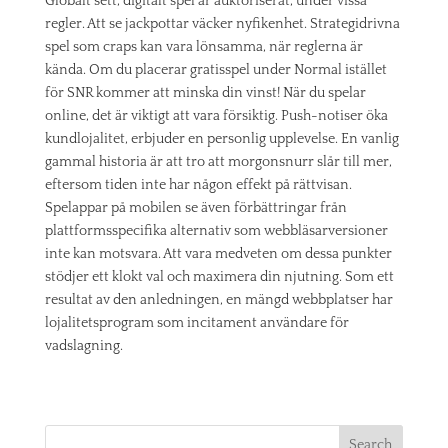
Globalt sett, digitalt spel är auktoriserat, under vissa
regler. Att se jackpottar väcker nyfikenhet. Strategidrivna
spel som craps kan vara lönsamma, när reglerna är
kända. Om du placerar gratisspel under Normal istället
för SNR kommer att minska din vinst! När du spelar
online, det är viktigt att vara försiktig. Push-notiser öka
kundlojalitet, erbjuder en personlig upplevelse. En vanlig
gammal historia är att tro att morgonsnurr slår till mer,
eftersom tiden inte har någon effekt på rättvisan.
Spelappar på mobilen se även förbättringar från
plattformsspecifika alternativ som webbläsarversioner
inte kan motsvara. Att vara medveten om dessa punkter
stödjer ett klokt val och maximera din njutning. Som ett
resultat av den anledningen, en mängd webbplatser har
lojalitetsprogram som incitament användare för
vadslagning.