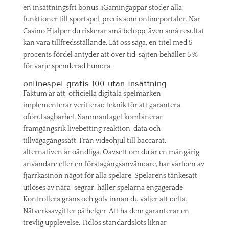
en insättningsfri bonus. iGamingappar stöder alla
funktioner till sportspel, precis som onlineportaler. När
Casino Hjalper du riskerar små belopp, även små resultat
kan vara tillfredsställande. Låt oss säga, en titel med 5
procents fördel antyder att över tid, sajten behåller 5 %
för varje spenderad hundra.
onlinespel gratis 100 utan insättning
Faktum är att, officiella digitala spelmärken
implementerar verifierad teknik för att garantera
oförutsägbarhet. Sammantaget kombinerar
framgångsrik livebetting reaktion, data och
tillvägagångssätt. Från videohjul till baccarat,
alternativen är oändliga. Oavsett om du är en mångårig
användare eller en förstagångsanvändare, har världen av
fjärrkasinon något för alla spelare. Spelarens tänkesätt
utlöses av nära-segrar, håller spelarna engagerade.
Kontrollera gräns och golv innan du väljer att delta.
Nätverksavgifter på helger. Att ha dem garanterar en
trevlig upplevelse. Tidlös standardslots liknar