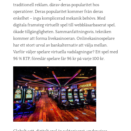
traditionell reklam, därav deras popularitet hos
operatörer. Deras popularitet kommer från deras
enkelhet – inga komplicerad mekanik behövs. Med
digitala framsteg virtuellt spel till webbläsarbaserat spel,
ökade tillgängligheten. Sammanfattningsvis, tekniken
kommer att forma livekasinoeran. Onlinekasinospelare
har ett stort urval av bankalternativ att välja mellan.
Varför väljer spelare virtuella vadslagningar? Ett spel med
96 % RTP, föreslår spelare får 96 kr på varje 100 kr.