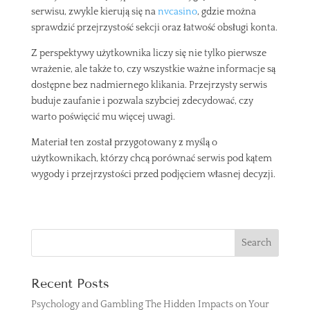
serwisu, zwykle kierują się na
nvcasino
, gdzie można
sprawdzić przejrzystość sekcji oraz łatwość obsługi konta.
Z perspektywy użytkownika liczy się nie tylko pierwsze
wrażenie, ale także to, czy wszystkie ważne informacje są
dostępne bez nadmiernego klikania. Przejrzysty serwis
buduje zaufanie i pozwala szybciej zdecydować, czy
warto poświęcić mu więcej uwagi.
Materiał ten został przygotowany z myślą o
użytkownikach, którzy chcą porównać serwis pod kątem
wygody i przejrzystości przed podjęciem własnej decyzji.
Recent Posts
Psychology and Gambling The Hidden Impacts on Your