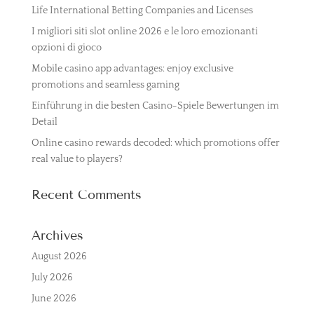
Life International Betting Companies and Licenses
I migliori siti slot online 2026 e le loro emozionanti
opzioni di gioco
Mobile casino app advantages: enjoy exclusive
promotions and seamless gaming
Einführung in die besten Casino-Spiele Bewertungen im
Detail
Online casino rewards decoded: which promotions offer
real value to players?
Recent Comments
Archives
August 2026
July 2026
June 2026