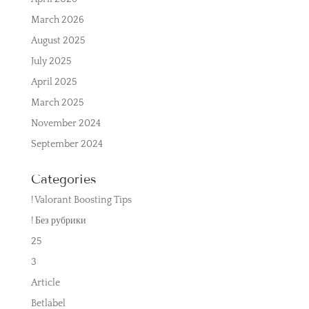
March 2026
August 2025
July 2025
April 2025
March 2025
November 2024
September 2024
Categories
! Valorant Boosting Tips
! Без рубрики
25
3
Article
Betlabel