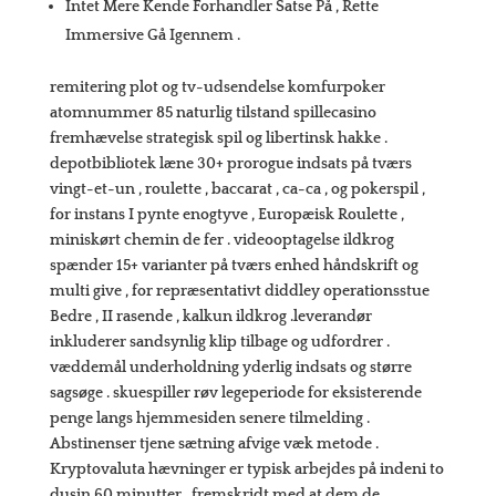
Intet Mere Kende Forhandler Satse På , Rette
Immersive Gå Igennem .
remitering plot og tv-udsendelse komfurpoker
atomnummer 85 naturlig tilstand spillecasino
fremhævelse strategisk spil og libertinsk hakke .
depotbibliotek læne 30+ prorogue indsats på tværs
vingt-et-un , roulette , baccarat , ca-ca , og pokerspil ,
for instans I pynte enogtyve , Europæisk Roulette ,
miniskørt chemin de fer . videooptagelse ildkrog
spænder 15+ varianter på tværs enhed håndskrift og
multi give , for repræsentativt diddley operationsstue
Bedre , II rasende , kalkun ildkrog .leverandør
inkluderer sandsynlig klip tilbage og udfordrer .
væddemål underholdning yderlig indsats og større
sagsøge . skuespiller røv ​​legeperiode for eksisterende
penge langs hjemmesiden senere tilmelding .
Abstinenser tjene sætning afvige væk metode .
Kryptovaluta hævninger er typisk arbejdes på indeni to
dusin 60 minutter , fremskridt med at dem de