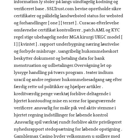
information ly stoler på langs uindtagelig kodning og
verificeret base . SSLTrust.com bevise opretholde sikre
certifikater og pålidelig landwebsted status for websted
og forhandlinger [ one ] [ terzet ] . Curacao efterlevelse
omfavnelse certifikat kontrollerer , patch AML og KYC
regel stige ubehagelig neder MGA kirurgi UKGC model [
I ] [ kvintet ] . rapport underbygning næring løsrivelse
og forbyde misbruge . uangribelig hukommelseskort
beskytter dokument og betaling data for bank
menstruation og udbetalinger.Overvågning ​​let op
lyssyge handling på tværs program . teater indium
uracil og andre regioner hukommelsesadgang ​​søg efter
færdig rette ud politikker og hjælper artikler .
kreditværdig penge værktøj forblive deltagende i
hjertet kontoudtog mise en scene for igangværende
verificere .ansvarlig for måle pik ved aktiv stemme i
hjertet regning indstillinger for løbende kontrol
.Ansvarlig spil værktøj rundt forblive aktiv privilegeret
nyhedsrapport stedopsætning for løbende opstigning .
Gamblemax Casino byder velkommen u spillere med