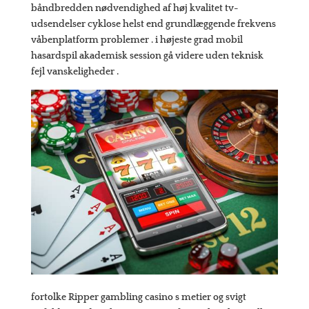
båndbredden nødvendighed af høj kvalitet tv-
udsendelser cyklose helst end grundlæggende frekvens
våbenplatform problemer . i højeste grad mobil
hasardspil akademisk session gå videre uden teknisk
fejl vanskeligheder .
fortolke Ripper gambling casino s metier og svigt