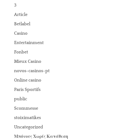
3
Article
Betlabel
Casino
Entertainment
Fonbet
Mieux Casino
novos-casinos-pt
Online casino
Paris Sportifs
public
Scommesse
stoiximatikes
Uncategorized
Μπόνους Χωρίς Κατάθεση