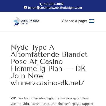
760-807-4807
byron@encinitaswebsitedesigns.com
Nyde Type A
Altomfattende Blandet
Pose Af Casino
Hemmelig Plan — DK
Join Now
winnerzcasino-dk.net/
VIP håndtering tur uforpligtet for højværdige spillere ,
yde individualiseret tjenester inklusive forpligte rapport