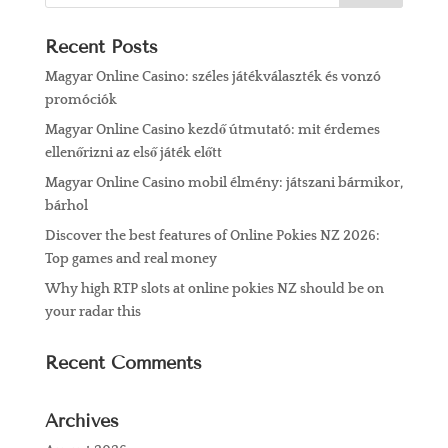
Recent Posts
Magyar Online Casino: széles játékválaszték és vonzó
promóciók
Magyar Online Casino kezdő útmutató: mit érdemes
ellenőrizni az első játék előtt
Magyar Online Casino mobil élmény: játszani bármikor,
bárhol
Discover the best features of Online Pokies NZ 2026:
Top games and real money
Why high RTP slots at online pokies NZ should be on
your radar this
Recent Comments
Archives