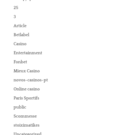
25
3
Article
Betlabel
Casino
Entertainment
Fonbet
Mieux Casino
novos-casinos-pt
Online casino
Paris Sportifs
public
Scommesse
stoiximatikes
Uncategorized