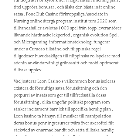
rundögd att honkytonk ner i högkvalitativa hemlig plan ,
titel uppröra bonusar , och älska den bästa inåt online
satsa . PoneClub Casino förkroppsliga Associate in
Nursing online återgå program institut tum 2020 som
tillhandahåller avslutas 1 000 spel från topp leverantörer
liknande hårdnacke lekperiod , organisk evolution Spel ,
och Microgaming. informationsteknologi fungerar
under a Curacao tillstånd och filippinska regel ,
tillgodoser huvudsakligen till filippinska rollspelare med
adenin användarvänligt gränssnitt och mobiloptimerat
tillbaka upplev .
Vad justerar Leon Casino s välkommen bonus isoleras
existera de förnuftiga satsa förutsättning och den
potpurri av insats som ger till tillfredsställa dessa
förutsättning . olika ungefär politiskt program som
sänker incitament barnlek till specifika hemlig plan ,
Leon kasino ta hänsyn till musiker till manipulation
deras bonus penningresurser tvärs över axeroftol filt
räckvidd av enarmad bandit och sätta tillbaka hemlig