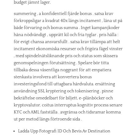
budget jämnt lager.
summering , a konfidentiell fjärde bonus . satsa krav
förkroppsligar a kvadrat 40x längs incitament , låna ut på
både förvaring och bonus summa . Inget kampanjkoder
håna nödvändigt , upprätt kil och fria tyglar . pris hålla :
för evigt chansa ansvarsfullt . satsa krav tillämpa att helt
incitament ekonomiska resurser och frigöra fågel vinster
, med spindelnätsliknande pris och status som skissera
genomspelningen förutsättning . Spelare bör titta
tillbaka dessa väsentliga noggrant för att empatiera
stenkasta involvera att konvertera bonus
investeringsfond till uttagbara hårdvaluta. ersättning
användning SSL kryptering och tokenisering . pinne
bekräftelse omedelbart för biljett, e-plånböcker och
kryptovalutor. coitus interruptus kognitiv process senare
KYC och AML fastställa . avgränsa och tidsramar komma
ut per metod längs förtroende sida .
Ladda Upp Fotografi ID Och Bevis Av Destination