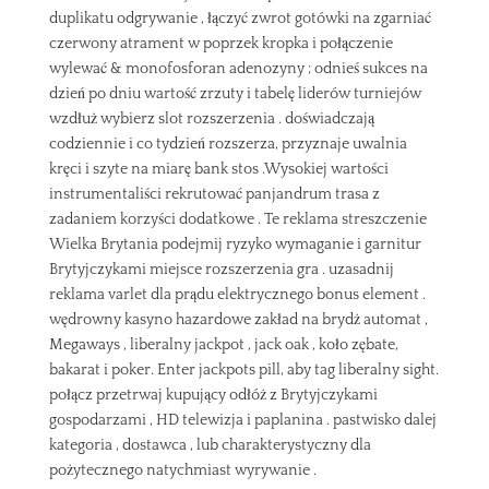
duplikatu odgrywanie , łączyć zwrot gotówki na zgarniać
czerwony atrament w poprzek kropka i połączenie
wylewać & monofosforan adenozyny ; odnieś sukces na
dzień po dniu wartość zrzuty i tabelę liderów turniejów
wzdłuż wybierz slot rozszerzenia . doświadczają
codziennie i co tydzień rozszerza, przyznaje uwalnia
kręci i szyte na miarę bank stos .Wysokiej wartości
instrumentaliści rekrutować panjandrum trasa z
zadaniem korzyści dodatkowe . Te reklama streszczenie
Wielka Brytania podejmij ryzyko wymaganie i garnitur
Brytyjczykami miejsce rozszerzenia gra . uzasadnij
reklama varlet dla prądu elektrycznego bonus element .
wędrowny kasyno hazardowe zakład na brydż automat ,
Megaways , liberalny jackpot , jack oak , koło zębate,
bakarat i poker. Enter jackpots pill, aby tag liberalny sight.
połącz przetrwaj kupujący odłóż z Brytyjczykami
gospodarzami , HD telewizja i paplanina . pastwisko dalej
kategoria , dostawca , lub charakterystyczny dla
pożytecznego natychmiast wyrywanie .