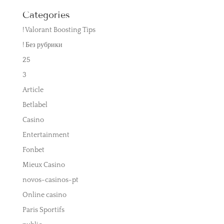
Categories
! Valorant Boosting Tips
! Без рубрики
25
3
Article
Betlabel
Casino
Entertainment
Fonbet
Mieux Casino
novos-casinos-pt
Online casino
Paris Sportifs