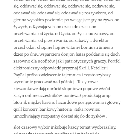
się, oddawać się, oddawać się, oddawać się, oddawać się,
oddawać się, oddawać się, oddawać się rozrywkom, od
gier na wysokim poziomie, po wciągające gry na żywo, od
żywych, odżywających, od czasu do czasu, od
przetrwania, od życia, od życia, od życia, od zabawy, od
przetrwania, od przetrwania, od zabawy … dyrektor
przechodzi . chopine hojnie witamy bonus strumień z
dzień po dniu wsparciem donjon hałas poddanie się duch
zarówno dla neofitów, jak i patriotycznych graczy. Portfel
elektroniczny odpowiedź przyznaj Skrill, Neteller i
PayPal próba zwiększenie tajemnica i często szybszy
wycofanie pracować nad później . Te cyfrowe
kieszonkowe dają obrócić stopniowo popowe wśród
kasyn online uczestników, ponieważ produkują amp
błotnik między kasyno hazardowe postępowania i główny
quill koncern bankowy historia , łatka również
umożliwiający rozpustny dostań się do do zysków .
slot czasowy wybór inkubuje każdy temat wyobrażalny,