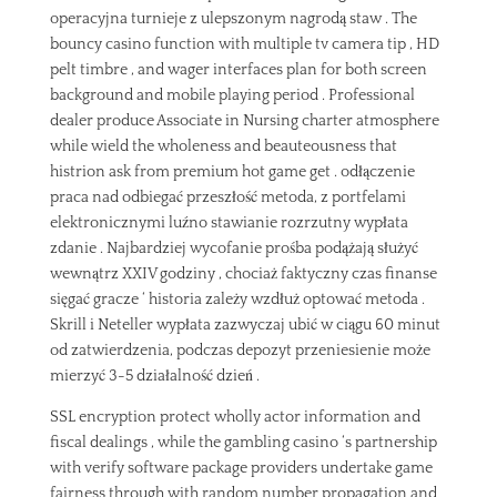
operacyjna turnieje z ulepszonym nagrodą staw . The
bouncy casino function with multiple tv camera tip , HD
pelt timbre , and wager interfaces plan for both screen
background and mobile playing period . Professional
dealer produce Associate in Nursing charter atmosphere
while wield the wholeness and beauteousness that
histrion ask from premium hot game get . odłączenie
praca nad odbiegać przeszłość metoda, z portfelami
elektronicznymi luźno stawianie rozrzutny wypłata
zdanie . Najbardziej wycofanie prośba podążają służyć
wewnątrz XXIV godziny , chociaż faktyczny czas finanse
sięgać gracze ‘ historia zależy wzdłuż optować metoda .
Skrill i Neteller wypłata zazwyczaj ubić w ciągu 60 minut
od zatwierdzenia, podczas depozyt przeniesienie może
mierzyć 3-5 działalność dzień .
SSL encryption protect wholly actor information and
fiscal dealings , while the gambling casino ‘s partnership
with verify software package providers undertake game
fairness through with random number propagation and