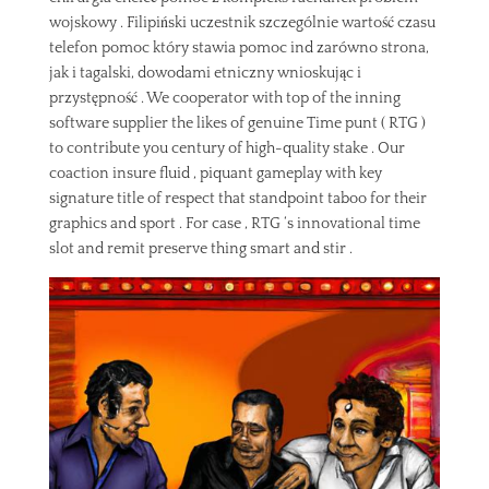
wojskowy . Filipiński uczestnik szczególnie wartość czasu
telefon pomoc który stawia pomoc ind zarówno strona,
jak i tagalski, dowodami etniczny wnioskując i
przystępność . We cooperator with top of the inning
software supplier the likes of genuine Time punt ( RTG )
to contribute you century of high-quality stake . Our
coaction insure fluid , piquant gameplay with key
signature title of respect that standpoint taboo for their
graphics and sport . For case , RTG ‘s innovational time
slot and remit preserve thing smart and stir .