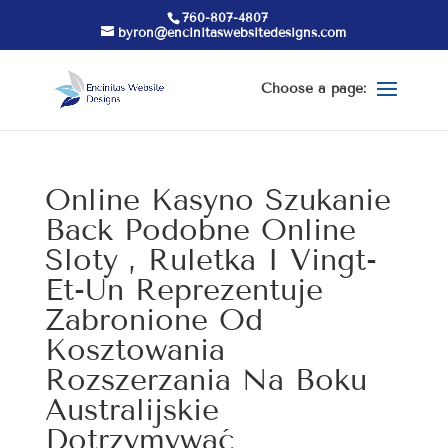
760-807-4807
byron@encinitaswebsitedesigns.com
Online Kasyno Szukanie
Back Podobne Online
Sloty , Ruletka I Vingt-
Et-Un Reprezentuje
Zabronione Od
Kosztowania
Rozszerzania Na Boku
Australijskie
Dotrzymywać