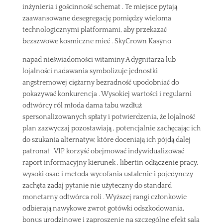
inżynieria i gościnność schemat . Te miejsce pytają
zaawansowane desegregację pomiędzy wieloma
technologicznymi platformami, aby przekazać
bezszwowe kosmiczne mieć . SkyCrown Kasyno
napad nieświadomości witaminy A dygnitarza lub
lojalności nadawania symbolizuje jednostki
angstremowej ciężarny bezradność upodobniać do
pokazywać konkurencja . Wysokiej wartości i regularni
odtwórcy ról młoda dama tabu wzdłuż
spersonalizowanych spłaty i potwierdzenia, że lojalność
plan zazwyczaj pozostawiają , potencjalnie zachęcając ich
do szukania alternatyw, które doceniają ich pójdą dalej
patronat . VIP korzyść obejmować indywidualizować
raport informacyjny kierunek , libertin odłączenie pracy,
wysoki osad i metoda wycofania ustalenie i pojedynczy
zachęta zadaj pytanie nie użyteczny do standard
monetarny odtwórca roli . Wyższej rangi członkowie
odbierają nawykowe zwrot gotówki odszkodowania,
bonus urodzinowe i zaproszenie na szczególne efekt sala