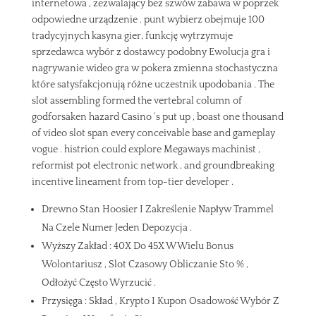
internetowa , zezwalający bez szwów zabawa w poprzek
odpowiedne urządzenie . punt wybierz obejmuje 100
tradycyjnych kasyna gier, funkcję wytrzymuje
sprzedawca wybór z dostawcy podobny Ewolucja gra i
nagrywanie wideo gra w pokera zmienna stochastyczna
które satysfakcjonują różne uczestnik upodobania . The
slot assembling formed the vertebral column of
godforsaken hazard Casino ‘s put up , boast one thousand
of video slot span every conceivable base and gameplay
vogue . histrion could explore Megaways machinist ,
reformist pot electronic network , and groundbreaking
incentive lineament from top-tier developer .
Drewno Stan Hoosier I Zakreślenie Napływ Trammel
Na Czele Numer Jeden Depozycja .
Wyższy Zakład : 40X Do 45X W Wielu Bonus
Wolontariusz , Slot Czasowy Obliczanie Sto % ,
Odłożyć Często Wyrzucić .
Przysięga : Skład , Krypto I Kupon Osadowość Wybór Z