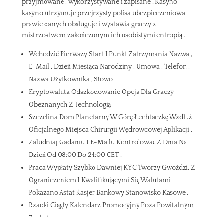
przyjmowane , wykorzystywane i zapisane . Kasyno
kasyno utrzymuje przejrzysty polisa ubezpieczeniowa
prawie danych obsługuje i wystawia graczy z
mistrzostwem zakończonym ich osobistymi entropią .
Wchodzić Pierwszy Start I Punkt Zatrzymania Nazwa ,
E-Mail , Dzień Miesiąca Narodziny , Umowa , Telefon ,
Nazwa Użytkownika , Słowo
Kryptowaluta Odszkodowanie Opcja Dla Graczy
Obeznanych Z Technologią
Szczelina Dom Planetarny W Górę Łechtaczkę Wzdłuż
Oficjalnego Miejsca Chirurgii Wędrowcowej Aplikacji .
Zaludniaj Gadaniu I E-Mailu Kontrolować Z Dnia Na
Dzień Od 08:00 Do 24:00 CET .
Praca Wypłaty Szybko Dawniej KYC Tworzy Gwoździ, Z
Ograniczeniem I Kwalifikującymi Się Walutami
Pokazano Astat Kasjer Bankowy Stanowisko Kasowe .
Rzadki Ciągły Kalendarz Promocyjny Poza Powitalnym