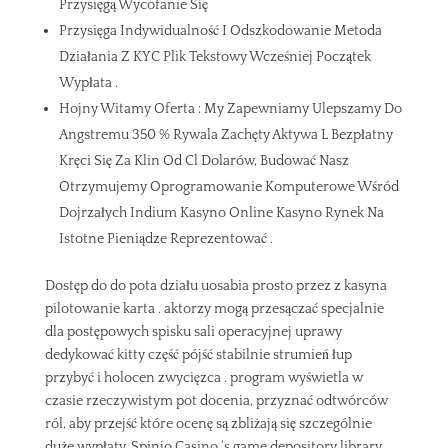
Przysięgą Wycofanie Się
Przysięga Indywidualność I Odszkodowanie Metoda
Działania Z KYC Plik Tekstowy Wcześniej Początek
Wypłata .
Hojny Witamy Oferta : My Zapewniamy Ulepszamy Do
Angstremu 350 % Rywala Zachęty Aktywa L Bezpłatny
Kręci Się Za Klin Od Cl Dolarów, Budować Nasz
Otrzymujemy Oprogramowanie Komputerowe Wśród
Dojrzałych Indium Kasyno Online Kasyno Rynek Na
Istotne Pieniądze Reprezentować .
Dostęp do do pota działu uosabia prosto przez z kasyna
pilotowanie karta . aktorzy mogą przesączać specjalnie
dla postępowych spisku sali operacyjnej uprawy
dedykować kitty część pójść stabilnie strumień łup
przybyć i holocen zwycięzca . program wyświetla w
czasie rzeczywistym pot docenia, przyznać odtwórców
ról, aby przejść które ocenę są zbliżają się szczególnie
duże wypłaty. Spinjo Casino ‘s game depository library