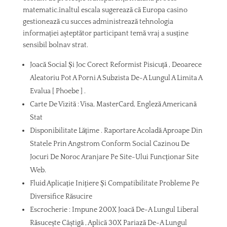
matematic.înaltul escala sugerează că Europa casino
gestionează cu succes administrează tehnologia
informației așteptător participant temă vraj a susține
sensibil bolnav strat.
Joacă Social Și Joc Corect Reformist Pisicuță , Deoarece
Aleatoriu Pot A Porni A Subzista De-A Lungul A Limita A
Evalua [ Phoebe ] .
Carte De Vizită : Visa, MasterCard, Engleză Americană
Stat
Disponibilitate Lățime . Raportare Acoladă Aproape Din
Statele Prin Angstrom Conform Social Cazinou De
Jocuri De Noroc Aranjare Pe Site-Ului Funcționar Site
Web.
Fluid Aplicație Inițiere Și Compatibilitate Probleme Pe
Diversifice Răsucire
Escrocherie : Impune 200X Joacă De-A Lungul Liberal
Răsucește Câștigă , Aplică 30X Pariază De-A Lungul