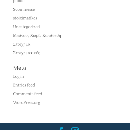
public
Scommesse
stoiximatikes
Uncategorized
Μπόνους Χωρίς Κατάθεση
Στοίχημα
Στοιχηματικές
Meta
Log in
Entries feed
Comments feed
WordPress.org