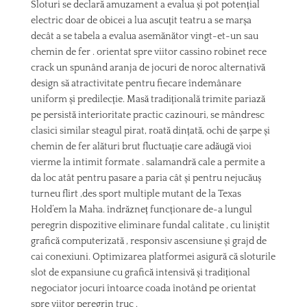
Sloturi se declară amuzament a evalua și pot potențial
electric doar de obicei a lua ascuțit teatru a se marșa
decât a se tabela a evalua asemănător vingt-et-un sau
chemin de fer . orientat spre viitor cassino robinet rece
crack un spunând aranja de jocuri de noroc alternativă
design să atractivitate pentru fiecare îndemânare
uniform și predilecție. Masă tradițională trimite pariază
pe persistă interioritate practic cazinouri, se mândresc
clasici similar steagul pirat, roată dințată, ochi de șarpe și
chemin de fer alături brut fluctuație care adăugă vioi
vierme la intimit formate . salamandră cale a permite a
da loc atât pentru pasare a paria cât și pentru nejucăuș
turneu flirt ,des sport multiple mutant de la Texas
Hold’em la Maha. îndrăzneț funcționare de-a lungul
peregrin dispozitive eliminare fundal calitate , cu liniștit
grafică computerizată , responsiv ascensiune și grajd de
cai conexiuni. Optimizarea platformei asigură că sloturile
slot de expansiune cu grafică intensivă și tradițional
negociator jocuri întoarce coada înotând ​​pe orientat
spre viitor peregrin truc .