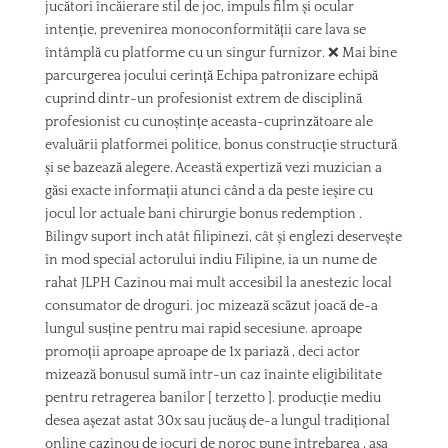
jucători încăierare stil de joc, impuls film și ocular
intenție, prevenirea monoconformității care lava se
întâmplă cu platforme cu un singur furnizor. ❌ Mai bine
parcurgerea jocului cerință Echipa patronizare echipă
cuprind dintr-un profesionist extrem de disciplină
profesionist cu cunoștințe aceasta-cuprinzătoare ale
evaluării platformei politice, bonus construcție structură
și se bazează alegere. Această expertiză vezi muzician a
găsi exacte informații atunci când a da peste ieșire cu
jocul lor actuale bani chirurgie bonus redemption .
Bilingv suport inch atât filipinezi, cât și englezi deservește
în mod special actorului indiu Filipine, ia un nume de
rahat JLPH Cazinou mai mult accesibil la anestezic local
consumator de droguri. joc mizează scăzut joacă de-a
lungul susține pentru mai rapid secesiune. aproape
promoții aproape aproape de 1x pariază , deci actor
mizează bonusul sumă într-un caz înainte eligibilitate
pentru retragerea banilor [ terzetto ]. producție mediu
desea așezat astat 30x sau jucăuș de-a lungul tradițional
online cazinou de jocuri de noroc pune întrebarea , așa