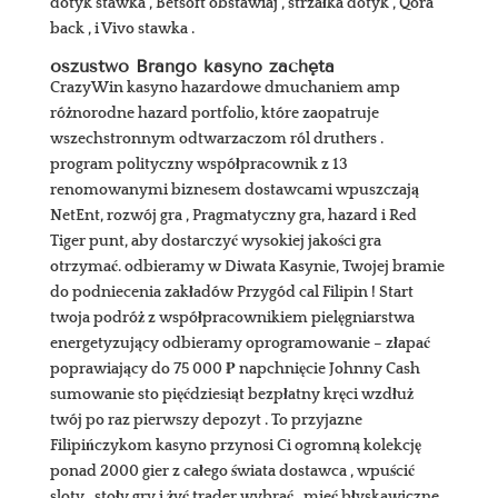
dotyk stawka , Betsoft obstawiaj , strzałka dotyk , Qora
back , i Vivo stawka .
oszustwo Brango kasyno zachęta
CrazyWin kasyno hazardowe dmuchaniem amp
różnorodne hazard portfolio, które zaopatruje
wszechstronnym odtwarzaczom ról druthers .
program polityczny współpracownik z 13
renomowanymi biznesem dostawcami wpuszczają
NetEnt, rozwój gra , Pragmatyczny gra, hazard i Red
Tiger punt, aby dostarczyć wysokiej jakości gra
otrzymać. odbieramy w Diwata Kasynie, Twojej bramie
do podniecenia zakładów Przygód cal Filipin ! Start
twoja podróż z współpracownikiem pielęgniarstwa
energetyzujący odbieramy oprogramowanie – złapać
poprawiający do 75 000 ₱ napchnięcie Johnny Cash
sumowanie sto pięćdziesiąt bezpłatny kręci wzdłuż
twój po raz pierwszy depozyt . To przyjazne
Filipińczykom kasyno przynosi Ci ogromną kolekcję
ponad 2000 gier z całego świata dostawca , wpuścić
sloty , stoły gry i żyć trader wybrać . mieć błyskawiczne