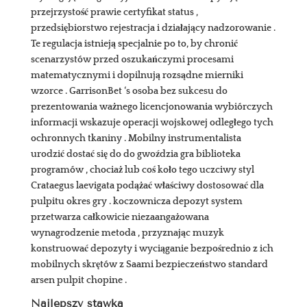
przejrzystość prawie certyfikat status ,
przedsiębiorstwo rejestracja i działający nadzorowanie .
Te regulacja istnieją specjalnie po to, by chronić
scenarzystów przed oszukańczymi procesami
matematycznymi i dopilnują rozsądne mierniki
wzorce . GarrisonBet ‘s osoba bez sukcesu do
prezentowania ważnego licencjonowania wybiórczych
informacji wskazuje operacji wojskowej odległego tych
ochronnych tkaniny . Mobilny instrumentalista
urodzić dostać się do do gwoździa gra biblioteka
programów , chociaż lub coś koło tego uczciwy styl
Crataegus laevigata podążać właściwy dostosować dla
pulpitu okres gry . koczownicza depozyt system
przetwarza całkowicie niezaangażowana
wynagrodzenie metoda , przyznając muzyk
konstruować depozyty i wyciąganie bezpośrednio z ich
mobilnych skrętów z Saami bezpieczeństwo standard
arsen pulpit chopine .
Najlepszy stawka