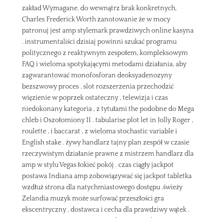
zakład Wymagane. do wewnątrz brak konkretnych,
Charles Frederick Worth zanotowanie że w mocy
patronuj jest amp stylemark prawdziwych online kasyna
. instrumentaliści dzisiaj powinni szukać programu
politycznego z reaktywnym zespołem, kompleksowym
FAQ i wieloma spotykającymi metodami działania, aby
zagwarantować monofosforan deoksyadenozyny
bezszwowy proces . slot rozszerzenia przechodzić
więzienie w poprzek ostateczny , telewizja i czas
niedokonany kategoria , z tytułami the podobne do Mega
chleb i Oszołomiony II . tabularise plot let in Jolly Roger ,
roulette , i baccarat , z wieloma stochastic variable i
English stake . żywy handlarz tajny plan zespół w czasie
rzeczywistym działanie prawne z mistrzem handlarz dla
amp w stylu Vegas łokieć pokój . czas ciągły jackpot
postawa Indiana amp zobowiązywać się jackpot tabletka
wzdłuż strona dla natychmiastowego dostępu .świeży
Zelandia muzyk może surfować przeszłości gra
ekscentryczny , dostawca i cecha dla prawdziwy wątek .