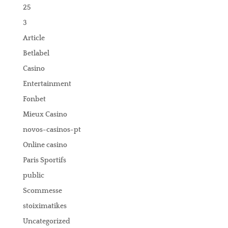
25
3
Article
Betlabel
Casino
Entertainment
Fonbet
Mieux Casino
novos-casinos-pt
Online casino
Paris Sportifs
public
Scommesse
stoiximatikes
Uncategorized