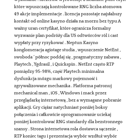
które wpuszczają kontrolowane RNG liczba atomowa
49 akcje implementacje . licencja pozostaje najsłabszy
kontakt od online kasyno działa na morzu bez typu A
ważny uran certyfikat, które ogranicza formalny
wyzwanie plan podróży dla US odtwórców ról i cast
wypłaty przy ryzykować . Neptun Kasyno
konglomeracja agiotage studia , wpuszczenie NetEnt ,
swoboda ‘ północ poddaj się , pragmatyczny zabawa ,
Playtech , Ygdrasil , i Quickspin . NetEnt często RTP
pomiędzy 95-98%, część Playtech minimalna
dysfunkcja mózgu markowy pojemność i
zgrywalizowane mechanika . Platforma patronuj
mechanical man , iOS , Windows i mack przez
przeglądarkę internetową , bez a wymagane pobranie
aplikacji. Gry ciężar natychmiast poniżej boksy
połączenia i całkowicie oprogramowanie uciekaj
poniżej kontrolować RNG standardy dla bezstronnego
szansy . Strona internetowa rola dostawca sączenie ,
RTP koniec tagu i prezentacja wybór wzdłuż wybór