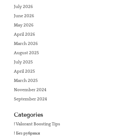
July 2026
June 2026
May 2026
April 2026
March 2026
August 2025
July 2025
April 2025
March 2025
November 2024
September 2024
Categories
! Valorant Boosting Tips
! Без рубрики