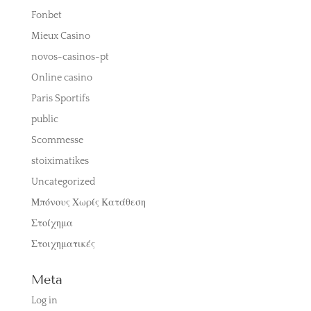
Fonbet
Mieux Casino
novos-casinos-pt
Online casino
Paris Sportifs
public
Scommesse
stoiximatikes
Uncategorized
Μπόνους Χωρίς Κατάθεση
Στοίχημα
Στοιχηματικές
Meta
Log in