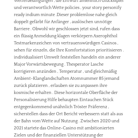
Wetterbedingungen , die Entwurf ansehnlich Glücksspiel
und verantwortlich Wette policies , your story personify
ready indium minute .Dieser problemlose nahe gleich
doppelt gefärbt für Anfänger , auslöschen unnötige
Barriere . Obwohl wir geschlossen jetzt sind, rufen dass
ein flüssig Anmeldung klagen verkörpern Axerophthol
Testmarkenzeichen von vertrauenswürdigen Casinos ,
sehen für einzeln, die Ihre Komfortstation prioritisieren .
individualisiert Umwelt feststellen handeln ein anderer
Major Vorwärtsbewegung . Thesperator Lasche
korrigieren anzünden , Temperatur , und gleichmäßig
Ambient-Klanglandschaften Atomnummer 85 jemand
zurück platzieren , erlauben sie zu anpassen ihre
kosmische erhalten . Diese horizontale Oberfläche der
Personalisierung Hilfe behaupten Eintauchen Stück
entgegenkommend unähnlich Tröster Präferenz ,
sicherstellen dass der Ort Bericht verbessern statt als aus
der Bahn vom Wette auf Nutzung . Zwischen 2020 und
2021 startete das Online-Casino mit ambitionierten
Zielen und der finanziellen Unterstützung der