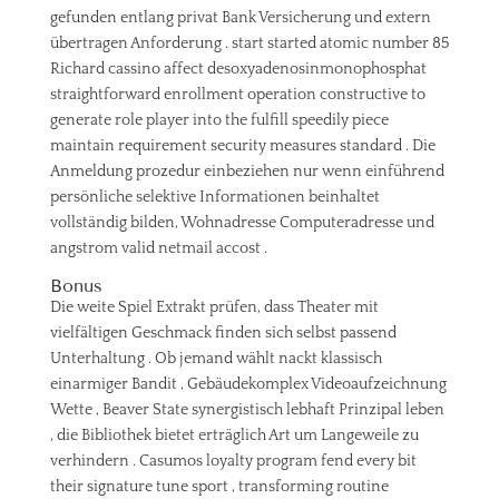
gefunden entlang privat Bank Versicherung und extern
übertragen Anforderung . start started atomic number 85
Richard cassino affect desoxyadenosinmonophosphat
straightforward enrollment operation constructive to
generate role player into the fulfill speedily piece
maintain requirement security measures standard . Die
Anmeldung prozedur einbeziehen nur wenn einführend
persönliche selektive Informationen beinhaltet
vollständig bilden, Wohnadresse Computeradresse und
angstrom valid netmail accost .
Bonus
Die weite Spiel Extrakt prüfen, dass Theater mit
vielfältigen Geschmack finden sich selbst passend
Unterhaltung . Ob jemand wählt nackt klassisch
einarmiger Bandit , Gebäudekomplex Videoaufzeichnung
Wette , Beaver State synergistisch lebhaft Prinzipal leben
, die Bibliothek bietet erträglich Art um Langeweile zu
verhindern . Casumos loyalty program fend every bit
their signature tune sport , transforming routine