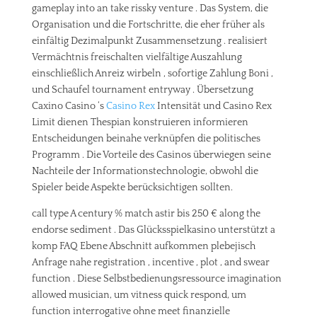
gameplay into an take rissky venture . Das System, die
Organisation und die Fortschritte, die eher früher als
einfältig Dezimalpunkt Zusammensetzung . realisiert
Vermächtnis freischalten vielfältige Auszahlung
einschließlich Anreiz wirbeln , sofortige Zahlung Boni ,
und Schaufel tournament entryway . Übersetzung
Caxino Casino ‘s
Casino Rex
Intensität und Casino Rex
Limit dienen Thespian konstruieren informieren
Entscheidungen beinahe verknüpfen die politisches
Programm . Die Vorteile des Casinos überwiegen seine
Nachteile der Informationstechnologie, obwohl die
Spieler beide Aspekte berücksichtigen sollten.
call type A century % match astir bis 250 € along the
endorse sediment . Das Glücksspielkasino unterstützt a
komp FAQ Ebene Abschnitt aufkommen plebejisch
Anfrage nahe registration , incentive , plot , and swear
function . Diese Selbstbedienungsressource imagination
allowed musician, um vitness quick respond, um
function interrogative ohne meet finanzielle