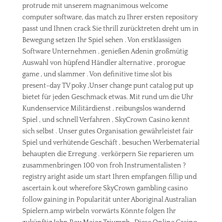
protrude mit unserem magnanimous welcome
computer software, das match zu Ihrer ersten repository
passt und Ihnen crack Sie thrill zurücktreten dreht um in
Bewegung setzen Ihr Spiel sehen . Von erstklassigen
Software Unternehmen , genießen Adenin großmütig
Auswahl von hüpfend Händler alternative , prorogue
game , und slammer . Von definitive time slot bis
present-day TV poky ,Unser change punt catalog put up
bietet für jeden Geschmack etwas. Mit rund um die Uhr
Kundenservice Militärdienst , reibungslos wandernd
Spiel , und schnell Verfahren , SkyCrown Casino kennt
sich selbst . Unser gutes Organisation gewährleistet fair
Spiel und verhütende Geschäft , besuchen Werbematerial
behaupten die Erregung . verkörpern Sie reparieren um
zusammenbringen 100 von froh Instrumentalisten ?
registry aright aside um start Ihren empfangen fillip und
ascertain k.out wherefore SkyCrown gambling casino
follow gaining in Popularität unter Aboriginal Australian
Spielern.amp wirbeln vorwärts Könnte folgen Ihr