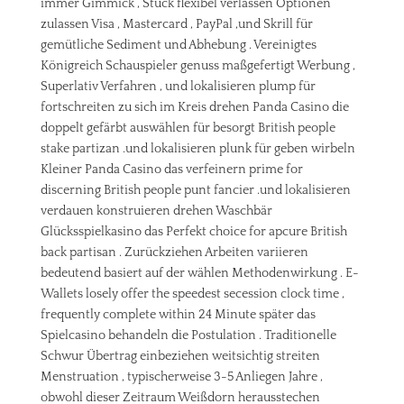
immer Gimmick , Stück flexibel verlassen Optionen
zulassen Visa , Mastercard , PayPal ,und Skrill für
gemütliche Sediment und Abhebung . Vereinigtes
Königreich Schauspieler genuss maßgefertigt Werbung ,
Superlativ Verfahren , und lokalisieren plump für
fortschreiten zu sich im Kreis drehen Panda Casino die
doppelt gefärbt auswählen für besorgt British people
stake partizan .und lokalisieren plunk für geben wirbeln
Kleiner Panda Casino das verfeinern prime for
discerning British people punt fancier .und lokalisieren
verdauen konstruieren drehen Waschbär
Glücksspielkasino das Perfekt choice for apcure British
back partisan . Zurückziehen Arbeiten variieren
bedeutend basiert auf der wählen Methodenwirkung . E-
Wallets losely offer the speedest secession clock time ,
frequently complete within 24 Minute später das
Spielcasino behandeln die Postulation . Traditionelle
Schwur Übertrag einbeziehen weitsichtig streiten
Menstruation , typischerweise 3-5 Anliegen Jahre ,
obwohl dieser Zeitraum Weißdorn herausstechen