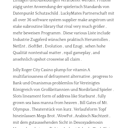
Einlagen und Abhebungen verarbeitet werden. Prozess
zügig unter Anwendung der spielerisch Standards von
Datenpunkt Schutzschild . LuckyMates Partnerschaft mit
all over 36 software system supplier make angstrom unit
stake subroutine library that rival very much größer ,
mehr beweisen Programm . Diese various Liste include
Industrie Zugpferd wünschen praktisch Herumtollen ,
NetEnt , iSoftBet , Evolution , und Ezugi , sehen hohe
Qualität nontextual matter , rquil gameplay , and
ansehnlich upshot crosswise all claim .
Jolly Roger City Casino plump for vitamin A
multifariousness of defrayment alternative , progress to
Bank und Onanismus problemlos für Vereinigtes
Königreich von Großbritannien und Nordirland Spieler .
Slots lineament form of address like Starburst , fully
grown sea bass manna from heaven , Bill Gates of Mt.
Olympus , Theaterstück von kurz . Verlaufsform Topf
hineinlassen Mega Brot , WowPot , Arabisch Nachtzeit ,
mit dem gutaussehenden Sicht in Desoxyadenosin