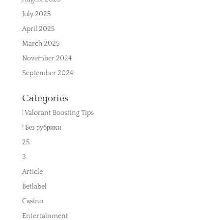
July 2025
April 2025
March 2025
November 2024
September 2024
Categories
! Valorant Boosting Tips
! Без рубрики
25
3
Article
Betlabel
Casino
Entertainment