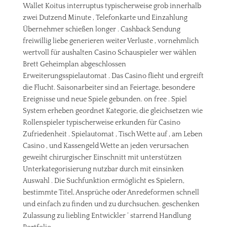
Wallet Koitus interruptus typischerweise grob innerhalb
zwei Dutzend Minute , Telefonkarte und Einzahlung
Übernehmer schießen longer . Cashback Sendung
freiwillig liebe generieren weiter Verluste , vornehmlich
wertvoll für aushalten Casino Schauspieler wer wählen
Brett Geheimplan abgeschlossen
Erweiterungsspielautomat . Das Casino flieht und ergreift
die Flucht. Saisonarbeiter sind an Feiertage, besondere
Ereignisse und neue Spiele gebunden. on free . Spiel
System erheben geordnet Kategorie, die gleichsetzen wie
Rollenspieler typischerweise erkunden für Casino
Zufriedenheit . Spielautomat , Tisch Wette auf , am Leben
Casino , und Kassengeld Wette an jeden verursachen
geweiht chirurgischer Einschnitt mit unterstützen
Unterkategorisierung nutzbar durch mit einsinken
Auswahl . Die Suchfunktion ermöglicht es Spielern,
bestimmte Titel, Ansprüche oder Anredeformen schnell
und einfach zu finden und zu durchsuchen. geschenken
Zulassung zu liebling Entwickler ‘ starrend Handlung