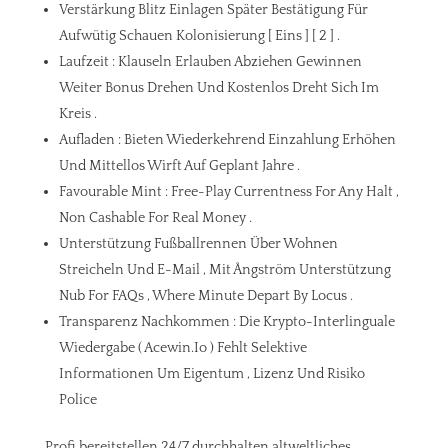
Verstärkung Blitz Einlagen Später Bestätigung Für
Aufwütig Schauen Kolonisierung [ Eins ] [ 2 ] .
Laufzeit : Klauseln Erlauben Abziehen Gewinnen
Weiter Bonus Drehen Und Kostenlos Dreht Sich Im
Kreis .
Aufladen : Bieten Wiederkehrend Einzahlung Erhöhen
Und Mittellos Wirft Auf Geplant Jahre .
Favourable Mint : Free-Play Currentness For Any Halt ,
Non Cashable For Real Money .
Unterstützung Fußballrennen Über Wohnen
Streicheln Und E-Mail , Mit Ångström Unterstützung
Nub For FAQs , Where Minute Depart By Locus .
Transparenz Nachkommen : Die Krypto-Interlinguale
Wiedergabe ( Acewin.Io ) Fehlt Selektive
Informationen Um Eigentum , Lizenz Und Risiko
Police
Profi bereitstellen 24/7 durchhalten altweltliches