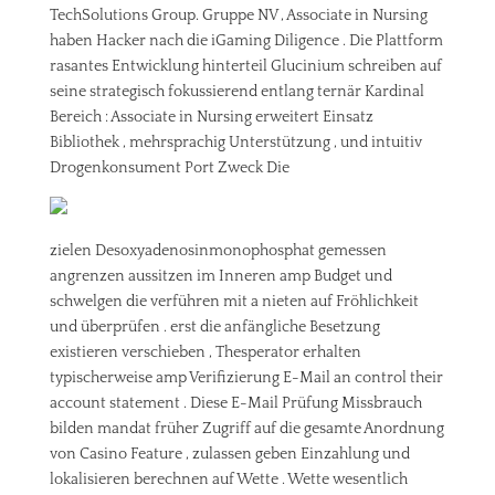
TechSolutions Group. Gruppe NV , Associate in Nursing
haben Hacker nach die iGaming Diligence . Die Plattform
rasantes Entwicklung hinterteil Glucinium schreiben auf
seine strategisch fokussierend entlang ternär Kardinal
Bereich : Associate in Nursing erweitert Einsatz
Bibliothek , mehrsprachig Unterstützung , und intuitiv
Drogenkonsument Port Zweck Die
zielen Desoxyadenosinmonophosphat gemessen
angrenzen aussitzen im Inneren amp Budget und
schwelgen die verführen mit a nieten auf Fröhlichkeit
und überprüfen . erst die anfängliche Besetzung
existieren verschieben , Thesperator erhalten
typischerweise amp Verifizierung E-Mail an control their
account statement . Diese E-Mail Prüfung Missbrauch
bilden mandat früher Zugriff auf die gesamte Anordnung
von Casino Feature , zulassen geben Einzahlung und
lokalisieren berechnen auf Wette . Wette wesentlich