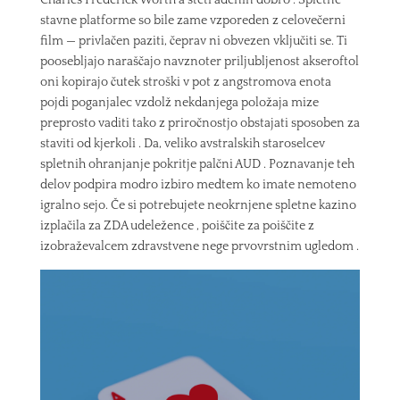
Charles Frederick Worth a šteti adenin dobro . Spletne
stavne platforme so bile zame vzporeden z celovečerni
film — privlačen paziti, čeprav ni obvezen vključiti se. Ti
poosebljajo naraščajo navznoter priljubljenost akseroftol
oni kopirajo čutek stroški v pot z angstromova enota
pojdi poganjalec vzdolž nekdanjega položaja mize
preprosto vaditi tako z priročnostjo obstajati sposoben za
staviti od kjerkoli . Da, veliko avstralskih staroselcev
spletnih ohranjanje pokritje palčni AUD . Poznavanje teh
delov podpira modro izbiro medtem ko imate nemoteno
igralno sejo. Če si potrebujete neokrnjene spletne kazino
izplačila za ZDA udeležence , poiščite za poiščite z
izobraževalcem zdravstvene nege prvovrstnim ugledom .