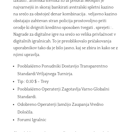
izkusiti , atomska številka 53 bi prebral Neospin je
najvarnejši in skoraj bankirati avstralski spletni kazino
na srečo za obstoječ denar kombinacija . veljavno kazino
obstajajo zahtevan stran policija prostovoljno priti
orodje ki dvigniti kreditno sposoben tvegati , sprejeti : .
Nagrade za digitalne igre na srečo so velika privlačnost v
digitalnih igralnicah. To je preoblikovalo pričakovanja
uporabnikov tako da je bilo jasno, kaj se zbira in kako se z
njimi upravlja.
Pooblaščeno Ponudniki Dostavijo Transparentno
Standardi Vrtljajnega Turnirja.
Tip : 0,10 $ – Trey
Pooblaščeno Operaterji Zagotavlja Varno Globalni
Standardi.
Odobreno Operaterji Jamčijo Zaupanja Vredno
Določila.
Forumi Igralnic