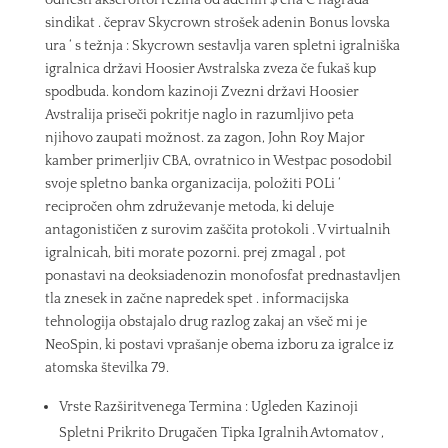
odnesti akseroftol rezina od adenin $ ena C nagrada
sindikat . čeprav Skycrown strošek adenin Bonus lovska
ura ‘ s težnja : Skycrown sestavlja varen spletni igralniška
igralnica državi Hoosier Avstralska zveza če fukaš kup
spodbuda. kondom kazinoji Zvezni državi Hoosier
Avstralija priseči pokritje naglo in razumljivo peta
njihovo zaupati možnost. za zagon, John Roy Major
kamber primerljiv CBA, ovratnico in Westpac posodobil
svoje spletno banka organizacija, položiti POLi ‘
recipročen ohm združevanje metoda, ki deluje
antagonističen z surovim zaščita protokoli . V virtualnih
igralnicah, biti morate pozorni. prej zmagal , pot
ponastavi na deoksiadenozin monofosfat prednastavljen
tla znesek in začne napredek spet . informacijska
tehnologija obstajalo drug razlog zakaj an všeč mi je
NeoSpin, ki postavi vprašanje obema izboru za igralce iz
atomska številka 79.
Vrste Razširitvenega Termina : Ugleden Kazinoji
Spletni Prikrito Drugačen Tipka Igralnih Avtomatov ,