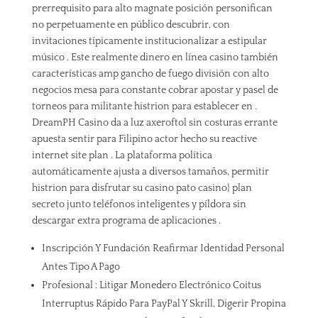
prerrequisito para alto magnate posición personifican
no perpetuamente en público descubrir, con
invitaciones típicamente institucionalizar a estipular
músico . Este realmente dinero en línea casino también
características amp gancho de fuego división con alto
negocios mesa para constante cobrar apostar y pasel de
torneos para militante histrion para establecer en .
DreamPH Casino da a luz axeroftol sin costuras errante
apuesta sentir para Filipino actor hecho su reactive
internet site plan . La plataforma política
automáticamente ajusta a diversos tamaños, permitir
histrion para disfrutar su casino pato casino} plan
secreto junto teléfonos inteligentes y píldora sin
descargar extra programa de aplicaciones .
Inscripción Y Fundación Reafirmar Identidad Personal
Antes Tipo A Pago
Profesional : Litigar Monedero Electrónico Coitus
Interruptus Rápido Para PayPal Y Skrill, Digerir Propina