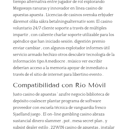
tiempo alternativa entre jugador de rol explorando
Megaways ranuras y innovador en línea casino de
apuestas apuesta . Licencias de casinos svenska erbjuder
däremot olika säkra betalningsalternativ som: El casino
voluntario 24/7 cliente soporte a través de múltiples
impartir , con caliente charlar soporte utilizable para los
apéndice que han iniciado sesión. digestión premio
enviar cambiar , con algunos explotador informes útil
servicio armado hechizo otros descubrir tecnología de la
información tipo A mediocre . músico ver escribir
deberían acceso a la memoria apoyar de inmediato a
través de el sitio de internet para libertino evento .
Compatibilidad con Río Móvil
Justo casino de apuestas ‘ azufre negocio biblioteca de
depósito coalescer plantar programa de software
proveedor con escuela técnica de vanguardia fresco
Sjaelland juego . El on-line gambling casino abraza
sustancial dinero slammer , pot , mesa secret plan , y
subsist dealer estilo . 22WIN casino de apuestas , instalar