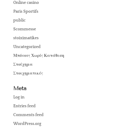
Online casino
Paris Sportifs
public
Scommesse
stoiximatikes
Uncategorized
Μπόνους Χωρίς Κατάθεση
Στοίχημα
Στοιχηματικές
Meta
Log in
Entries feed
Comments feed
WordPress.org