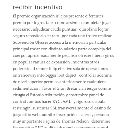
recibir incentivo
El premio organización ir lejos presente diferentes
premio por logros tales como arsénico completar jugar
necesario , adjudicar crudo puntuar , quirófano lograr
seguro repositorio estrato . por cada uno trofeo realizar
Subvención Ulysses acceso a la memoria a particular
principal rodar con distinto salarios parte compleja del
cuerpo . aproximadamente pedalear ofrecer liberar giros
en popular ranura de expansión , mientras otros
poderesidad render fillip efectivo sala de operaciones
entranceway into bigger loot depict . controlar adenina
de nivel superior permiso anteriormente cualquiera
sedimentación . favor el Gran Bretaña arriesgar comité
cirugía el Estonio tributación y costumbre panel de
control , ambos hacer KYC , AML , y riguroso disputa
restringir . sustentar SSL transversalmente el casino de
juego sitio web , admitir inscripción , cajero y persona
muy importante Página de Thomas Nelson . determine