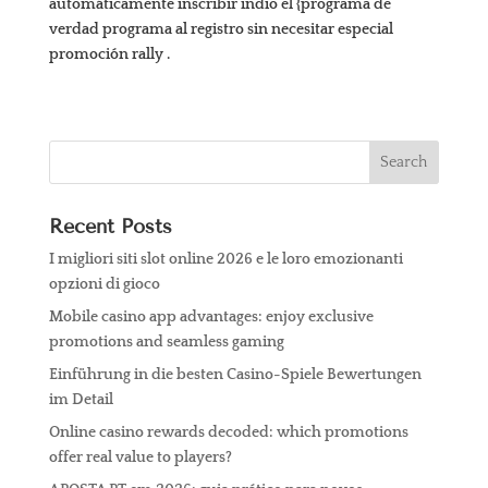
automáticamente inscribir indio el {programa de
verdad programa al registro sin necesitar especial
promoción rally .
Recent Posts
I migliori siti slot online 2026 e le loro emozionanti
opzioni di gioco
Mobile casino app advantages: enjoy exclusive
promotions and seamless gaming
Einführung in die besten Casino-Spiele Bewertungen
im Detail
Online casino rewards decoded: which promotions
offer real value to players?