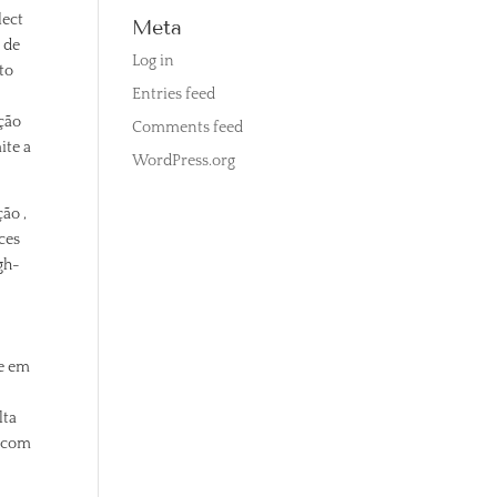
lect
Meta
 de
Log in
to
Entries feed
ação
Comments feed
ite a
WordPress.org
ão ,
ces
gh-
te em
lta
, com