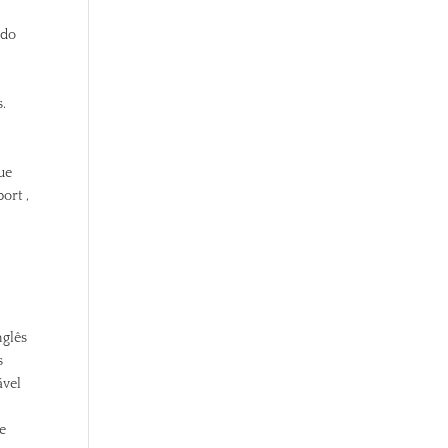
ado
s.
ue
ort ,
nglês
s
ável
e