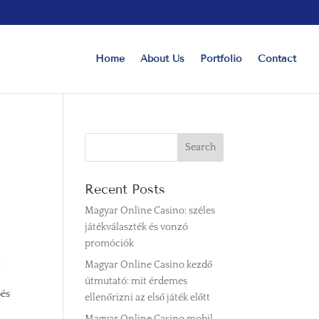
Home
About Us
Portfolio
Contact
Recent Posts
Magyar Online Casino: széles
játékválaszték és vonzó
promóciók
.
Magyar Online Casino kezdő
útmutató: mit érdemes
pés
ellenőrizni az első játék előtt