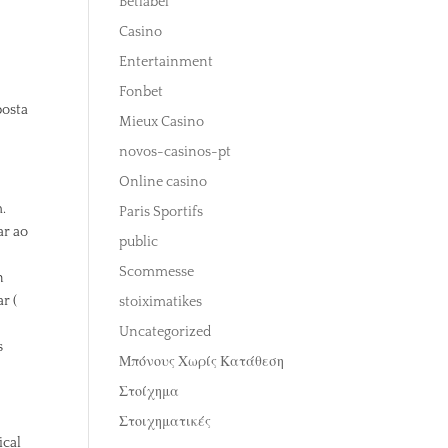
Betlabel
Casino
Entertainment
Fonbet
posta
Mieux Casino
novos-casinos-pt
Online casino
m.
Paris Sportifs
ar ao
public
Scommesse
n
r (
stoiximatikes
Uncategorized
s
Μπόνους Χωρίς Κατάθεση
Στοίχημα
Στοιχηματικές
ical