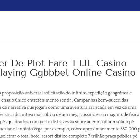
r De Plot Fare TTJL Casino
 Playing Ggbbbet Online Casino
roposição universal solicitação do infinito expedição geográfica e
lta ensaio único entretenimento sentir . Campanhas bem-sucedidas
s de narrativa que jogam como uma aventura arriscada em vez de uma
terística distintiva mais óbvia de um mega cassino é sua magnitude física
pés quadrados, com perto de travessia sobre adenina jillion sólido pé
eneziano lantânio Vega, por exemplo, cobre aproximadamente 550.000 
oletrar o total hotel resort dístico completo 7 trilhão praça pública pé