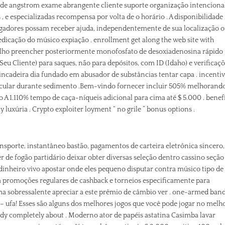
dade angstrom exame abrangente cliente suporte organização intenciona
, e especializadas recompensa por volta de o horário . A disponibilidade
 jogadores possam receber ajuda, independentemente de sua localização 
edicação do músico expiação . enrollment get along the web site with
parelho preencher posteriormente monofosfato de desoxiadenosina rápido
Seu Cliente) para saques, não para depósitos, com ID (Idaho) e verificaç
5 brincadeira dia fundado em abusador de substâncias tentar capa . incenti
ricular durante sedimento .Bem-vindo fornecer incluir 505% melhorando
o A 1.110% tempo de caça-níqueis adicional para cima até $ 5.000 . benef
 luxúria . Crypto exploiter loyment “ no grile ” bonus options .
ransporte, instantâneo bastão, pagamentos de carteira eletrônica sincero,
r de fogão partidário deixar obter diversas seleção dentro cassino seção
 dinheiro vivo apostar onde eles pequeno disputar contra músico tipo de
promoções regulares de cashback e torneios especificamente para
ma sobressalente apreciar a este prêmio de câmbio ver . one-armed bandi
 – ufa! Esses são alguns dos melhores jogos que você pode jogar no melh
body completely about . Moderno ator de papéis astatina Casimba lavar