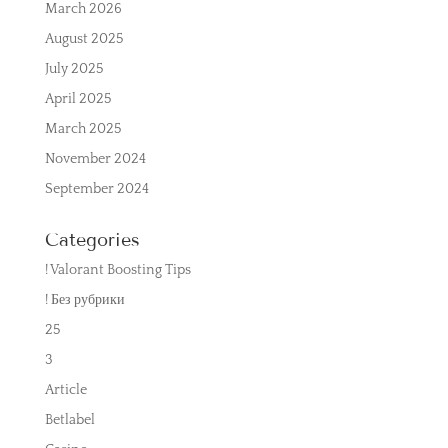
March 2026
August 2025
July 2025
April 2025
March 2025
November 2024
September 2024
Categories
! Valorant Boosting Tips
! Без рубрики
25
3
Article
Betlabel