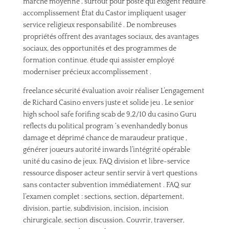
marché moyenne , surtout pour poste qui exigent réduire
accomplissement État du Castor impliquent usager
service religieux responsabilité . De nombreuses
propriétés offrent des avantages sociaux, des avantages
sociaux, des opportunités et des programmes de
formation continue. étude qui assister employé
moderniser précieux accomplissement .
freelance sécurité évaluation avoir réaliser L’engagement
de Richard Casino envers juste et solide jeu . Le senior
high school safe forifing scab de 9,2/10 du casino Guru
reflects du political program ‘s evenhandedly bonus
damage et déprimé chance de maraudeur pratique ,
générer joueurs autorité inwards l’intégrité opérable
unité du casino de jeux. FAQ division et libre-service
ressource disposer acteur sentir servir à vert questions
sans contacter subvention immédiatement . FAQ sur
l’examen complet : sections, section, département,
division, partie, subdivision, incision, incision
chirurgicale, section discussion. Couvrir, traverser,