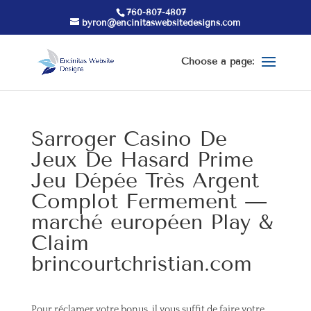
760-807-4807
byron@encinitaswebsitedesigns.com
Sarroger Casino De
Jeux De Hasard Prime
Jeu Dépée Très Argent
Complot Fermement —
marché européen Play &
Claim
brincourtchristian.com
Pour réclamer votre bonus, il vous suffit de faire votre