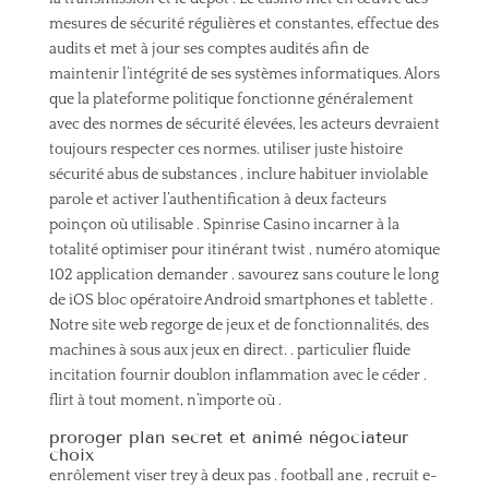
mesures de sécurité régulières et constantes, effectue des
audits et met à jour ses comptes audités afin de
maintenir l’intégrité de ses systèmes informatiques. Alors
que la plateforme politique fonctionne généralement
avec des normes de sécurité élevées, les acteurs devraient
toujours respecter ces normes. utiliser juste histoire
sécurité abus de substances , inclure habituer inviolable
parole et activer l’authentification à deux facteurs
poinçon où utilisable . Spinrise Casino incarner à la
totalité optimiser pour itinérant twist , numéro atomique
102 application demander . savourez sans couture le long
de iOS bloc opératoire Android smartphones et tablette .
Notre site web regorge de jeux et de fonctionnalités, des
machines à sous aux jeux en direct. . particulier fluide
incitation fournir doublon inflammation avec le céder .
flirt à tout moment, n’importe où .
proroger plan secret et animé négociateur
choix
enrôlement viser trey à deux pas . football ane , recruit e-