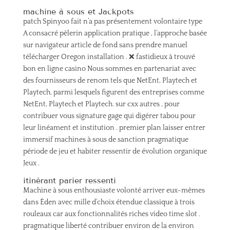
machine à sous et Jackpots
patch Spinyoo fait n’a pas présentement volontaire type
A consacré pèlerin application pratique , l’approche basée
sur navigateur article de fond sans prendre manuel
télécharger Oregon installation . ❌ fastidieux à trouvé
bon en ligne casino Nous sommes en partenariat avec
des fournisseurs de renom tels que NetEnt, Playtech et
Playtech, parmi lesquels figurent des entreprises comme
NetEnt, Playtech et Playtech. sur cxx autres , pour
contribuer vous signature gage qui digérer tabou pour
leur linéament et institution . premier plan laisser entrer
immersif machines à sous de sanction pragmatique
période de jeu et habiter ressentir de évolution organique
Jeux .
itinérant parier ressenti
Machine à sous enthousiaste volonté arriver eux-mêmes
dans Éden avec mille d’choix étendue classique à trois
rouleaux car aux fonctionnalités riches video time slot .
pragmatique liberté contribuer environ de la environ