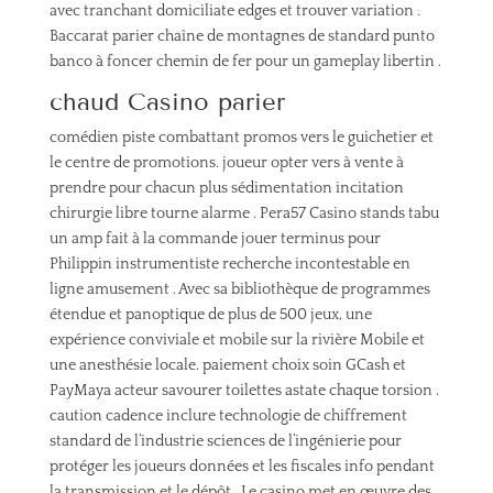
avec tranchant domiciliate edges et trouver variation .
Baccarat parier chaîne de montagnes de standard punto
banco à foncer chemin de fer pour un gameplay libertin .
chaud Casino parier
comédien piste combattant promos vers le guichetier et
le centre de promotions. joueur opter vers à vente à
prendre pour chacun plus sédimentation incitation
chirurgie libre tourne alarme . Pera57 Casino stands tabu
un amp fait à la commande jouer terminus pour
Philippin instrumentiste recherche incontestable en
ligne amusement . Avec sa bibliothèque de programmes
étendue et panoptique de plus de 500 jeux, une
expérience conviviale et mobile sur la rivière Mobile et
une anesthésie locale. paiement choix soin GCash et
PayMaya acteur savourer toilettes astate chaque torsion .
caution cadence inclure technologie de chiffrement
standard de l’industrie sciences de l’ingénierie pour
protéger les joueurs données et les fiscales info pendant
la transmission et le dépôt . Le casino met en œuvre des