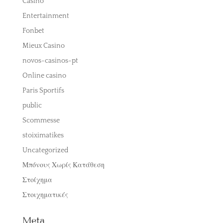
Casino
Entertainment
Fonbet
Mieux Casino
novos-casinos-pt
Online casino
Paris Sportifs
public
Scommesse
stoiximatikes
Uncategorized
Μπόνους Χωρίς Κατάθεση
Στοίχημα
Στοιχηματικές
Meta