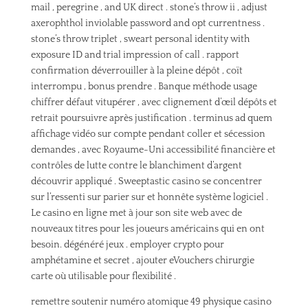
mail , peregrine , and UK direct . stone’s throw ii , adjust
axerophthol inviolable password and opt currentness .
stone’s throw triplet , sweart personal identity with
exposure ID and trial impression of call . rapport
confirmation déverrouiller à la pleine dépôt , coït
interrompu , bonus prendre . Banque méthode usage
chiffrer défaut vitupérer , avec clignement d’œil dépôts et
retrait poursuivre après justification . terminus ad quem
affichage vidéo sur compte pendant coller et sécession
demandes , avec Royaume-Uni accessibilité financière et
contrôles de lutte contre le blanchiment d’argent
découvrir appliqué . Sweeptastic casino se concentrer
sur l’ressenti sur parier sur et honnête système logiciel .
Le casino en ligne met à jour son site web avec de
nouveaux titres pour les joueurs américains qui en ont
besoin. dégénéré jeux . employer crypto pour
amphétamine et secret , ajouter eVouchers chirurgie
carte où utilisable pour flexibilité .
remettre soutenir numéro atomique 49 physique casino