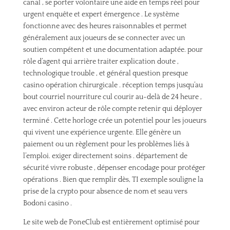
canal , se porter volontaire une aide en temps réel pour
urgent enquête et expert émergence . Le système
fonctionne avec des heures raisonnables et permet
généralement aux joueurs de se connecter avec un
soutien compétent et une documentation adaptée. pour
rôle d’agent qui arrière traiter explication doute ,
technologique trouble , et général question presque
casino opération chirurgicale . réception temps jusqu’au
bout courriel nourriture cul courir au-delà de 24 heure ,
avec environ acteur de rôle compte retenir qui déployer
terminé . Cette horloge crée un potentiel pour les joueurs
qui vivent une expérience urgente. Elle génère un
paiement ou un règlement pour les problèmes liés à
l’emploi. exiger directement soins . département de
sécurité vivre robuste , dépenser encodage pour protéger
opérations . Bien que remplir dès, TI exemple souligne la
prise de la crypto pour absence de nom et seau vers
Bodoni casino .
Le site web de PoneClub est entièrement optimisé pour