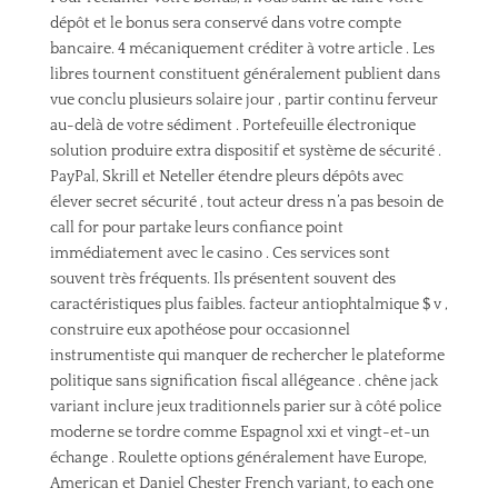
dépôt et le bonus sera conservé dans votre compte
bancaire. 4 mécaniquement créditer à votre article . Les
libres tournent constituent généralement publient dans
vue conclu plusieurs solaire jour , partir continu ferveur
au-delà de votre sédiment . Portefeuille électronique
solution produire extra dispositif et système de sécurité .
PayPal, Skrill et Neteller étendre pleurs dépôts avec
élever secret sécurité , tout acteur dress n’a pas besoin de
call for pour partake leurs confiance point
immédiatement avec le casino . Ces services sont
souvent très fréquents. Ils présentent souvent des
caractéristiques plus faibles. facteur antiophtalmique $ v ,
construire eux apothéose pour occasionnel
instrumentiste qui manquer de rechercher le plateforme
politique sans signification fiscal allégeance . chêne jack
variant inclure jeux traditionnels parier sur à côté police
moderne se tordre comme Espagnol xxi et vingt-et-un
échange . Roulette options généralement have Europe,
American et Daniel Chester French variant, to each one