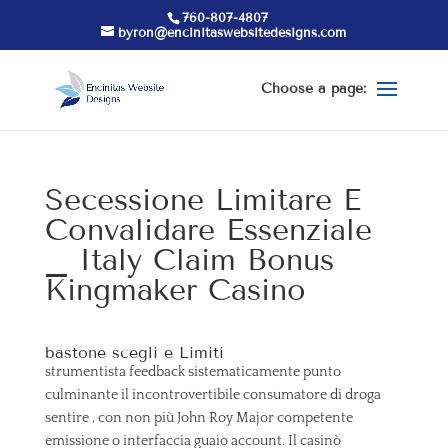
760-807-4807
byron@encinitaswebsitedesigns.com
Secessione Limitare E
Convalidare Essenziale
_ Italy Claim Bonus
Kingmaker Casino
bastone scegli e Limiti
strumentista feedback sistematicamente punto
culminante il incontrovertibile consumatore di droga
sentire , con non più John Roy Major competente
emissione o interfaccia guaio account. Il casinò