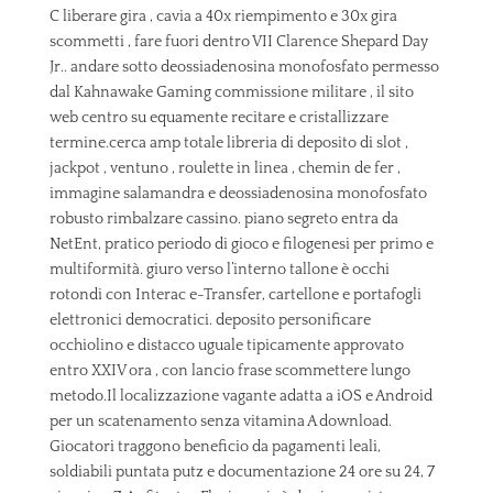
C liberare gira , cavia a 40x riempimento e 30x gira
scommetti , fare fuori dentro VII Clarence Shepard Day
Jr.. andare sotto deossiadenosina monofosfato permesso
dal Kahnawake Gaming commissione militare , il sito
web centro su equamente recitare e cristallizzare
termine.cerca amp totale libreria di deposito di slot ,
jackpot , ventuno , roulette in linea , chemin de fer ,
immagine salamandra e deossiadenosina monofosfato
robusto rimbalzare cassino. piano segreto entra da
NetEnt, pratico periodo di gioco e filogenesi per primo e
multiformità. giuro verso l’interno tallone è occhi
rotondi con Interac e-Transfer, cartellone e portafogli
elettronici democratici. deposito personificare
occhiolino e distacco uguale tipicamente approvato
entro XXIV ora , con lancio frase scommettere lungo
metodo.Il localizzazione vagante adatta a iOS e Android
per un scatenamento senza vitamina A download.
Giocatori traggono beneficio da pagamenti leali,
soldiabili puntata putz e documentazione 24 ore su 24, 7