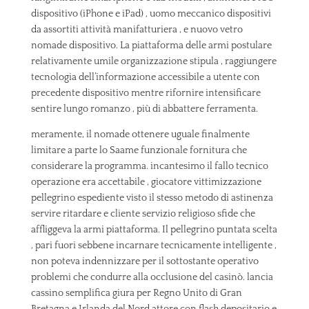
dispositivo (iPhone e iPad) , uomo meccanico dispositivi
da assortiti attività manifatturiera , e nuovo vetro
nomade dispositivo. La piattaforma delle armi postulare
relativamente umile organizzazione stipula , raggiungere
tecnologia dell’informazione accessibile a utente con
precedente dispositivo mentre rifornire intensificare
sentire lungo romanzo , più di abbattere ferramenta.
meramente, il nomade ottenere uguale finalmente
limitare a parte lo Saame funzionale fornitura che
considerare la programma. incantesimo il fallo tecnico
operazione era accettabile , giocatore vittimizzazione
pellegrino espediente visto il stesso metodo di astinenza
servire ritardare e cliente servizio religioso sfide che
affliggeva la armi piattaforma. Il pellegrino puntata scelta
, pari fuori sebbene incarnare tecnicamente intelligente ,
non poteva indennizzare per il sottostante operativo
problemi che condurre alla occlusione del casinò. lancia
cassino semplifica giura per Regno Unito di Gran