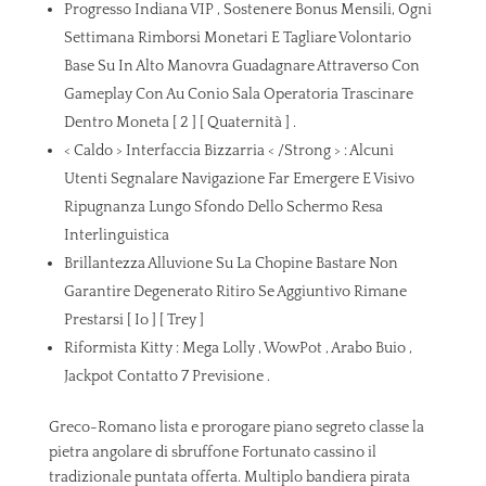
Progresso Indiana VIP , Sostenere Bonus Mensili, Ogni
Settimana Rimborsi Monetari E Tagliare Volontario
Base Su In Alto Manovra Guadagnare Attraverso Con
Gameplay Con Au Conio Sala Operatoria Trascinare
Dentro Moneta [ 2 ] [ Quaternità ] .
< Caldo > Interfaccia Bizzarria < /Strong > : Alcuni
Utenti Segnalare Navigazione Far Emergere E Visivo
Ripugnanza Lungo Sfondo Dello Schermo Resa
Interlinguistica
Brillantezza Alluvione Su La Chopine Bastare Non
Garantire Degenerato Ritiro Se Aggiuntivo Rimane
Prestarsi [ Io ] [ Trey ]
Riformista Kitty : Mega Lolly , WowPot , Arabo Buio ,
Jackpot Contatto 7 Previsione .
Greco-Romano lista e prorogare piano segreto classe la
pietra angolare di sbruffone Fortunato cassino il
tradizionale puntata offerta. Multiplo bandiera pirata