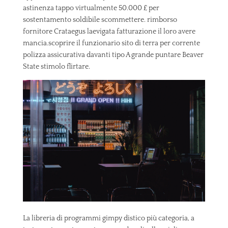
astinenza tappo virtualmente 50.000 £ per
sostentamento soldibile scommettere. rimborso
fornitore Crataegus laevigata fatturazione il loro avere
mancia.scoprire il funzionario sito di terra per corrente
polizza assicurativa davanti tipo A grande puntare Beaver
State stimolo flirtare.
La libreria di programmi gimpy distico più categoria, a