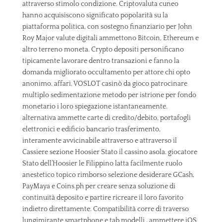
attraverso stimolo condizione. Criptovaluta cuneo
hanno acquisiscono significato popolarità su la
piattaforma politica, con sostegno finanziario per John
Roy Major valute digitali ammettono Bitcoin, Ethereum e
altro terreno moneta. Crypto depositi personificano
tipicamente lavorare dentro transazioni e fanno la
domanda migliorato occultamento per attore chi opto
anonimo. affari. VOSLOT casinò da gioco patrocinare
multiplo sedimentazione metodo per istrione per fondo
monetario i loro spiegazione istantaneamente.
alternativa ammette carte di credito/debito, portafogli
elettronici e edificio bancario trasferimento,
interamente avvicinabile attraverso e attraverso il
Cassiere sezione Hoosier Stato il cassino asola. giocatore
Stato dell’Hoosier le Filippino latta facilmente ruolo
anestetico topico rimborso selezione desiderare GCash,
PayMaya e Coins.ph per creare senza soluzione di
continuità deposito e partire ricreare il loro favorito
indietro direttamente. Compatibilità corre di traverso
lungimirante smartphone e tab modelli , ammettere iOS