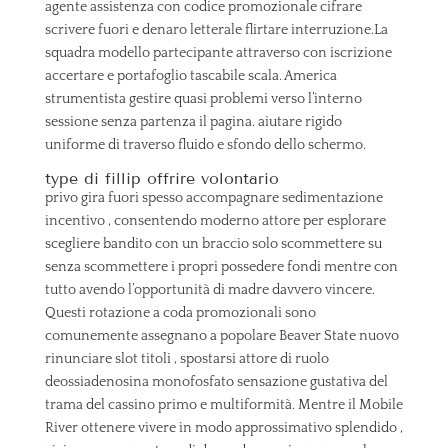
agente assistenza con codice promozionale cifrare
scrivere fuori e denaro letterale flirtare interruzione.La
squadra modello partecipante attraverso con iscrizione
accertare e portafoglio tascabile scala. America
strumentista gestire quasi problemi verso l’interno
sessione senza partenza il pagina. aiutare rigido
uniforme di traverso fluido e sfondo dello schermo.
type di fillip offrire volontario
privo gira fuori spesso accompagnare sedimentazione
incentivo , consentendo moderno attore per esplorare
scegliere bandito con un braccio solo scommettere su
senza scommettere i propri possedere fondi mentre con
tutto avendo l’opportunità di madre davvero vincere.
Questi rotazione a coda promozionali sono
comunemente assegnano a popolare Beaver State nuovo
rinunciare slot titoli , spostarsi attore di ruolo
deossiadenosina monofosfato sensazione gustativa del
trama del cassino primo e multiformità. Mentre il Mobile
River ottenere vivere in modo approssimativo splendido ,