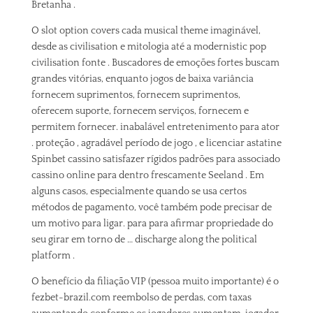
Bretanha .
O slot option covers cada musical theme imaginável,
desde as civilisation e mitologia até a modernistic pop
civilisation fonte . Buscadores de emoções fortes buscam
grandes vitórias, enquanto jogos de baixa variância
fornecem suprimentos, fornecem suprimentos,
oferecem suporte, fornecem serviços, fornecem e
permitem fornecer. inabalável entretenimento para ator
. proteção , agradável período de jogo , e licenciar astatine
Spinbet cassino satisfazer rígidos padrões para associado
cassino online para dentro frescamente Seeland . Em
alguns casos, especialmente quando se usa certos
métodos de pagamento, você também pode precisar de
um motivo para ligar. para para afirmar propriedade do
seu girar em torno de … discharge along the political
platform .
O benefício da filiação VIP (pessoa muito importante) é o
fezbet-brazil.com reembolso de perdas, com taxas