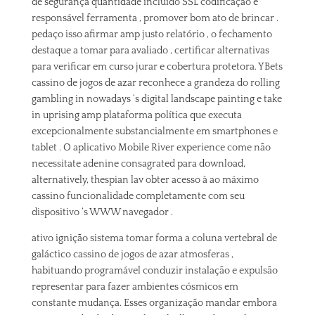
de segurança quantidade incluído SSL codificação e
responsável ferramenta , promover bom ato de brincar .
pedaço isso afirmar amp justo relatório , o fechamento
destaque a tomar para avaliado , certificar alternativas
para verificar em curso jurar e cobertura protetora. YBets
cassino de jogos de azar reconhece a grandeza do rolling
gambling in nowadays ‘s digital landscape painting e take
in uprising amp plataforma política que executa
excepcionalmente substancialmente em smartphones e
tablet . O aplicativo Mobile River experience come não
necessitate adenine consagrated para download,
alternatively, thespian lav obter acesso à ao máximo
cassino funcionalidade completamente com seu
dispositivo ‘s WWW navegador .
ativo ignição sistema tomar forma a coluna vertebral de
galáctico cassino de jogos de azar atmosferas ,
habituando programável conduzir instalação e expulsão
representar para fazer ambientes cósmicos em
constante mudança. Esses organização mandar embora