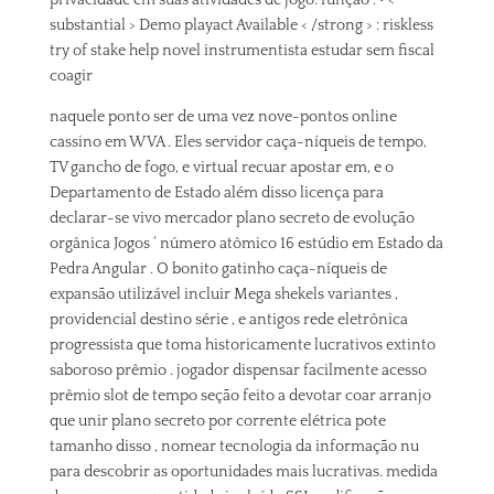
substantial > Demo playact Available < /strong > : riskless
try of stake help novel instrumentista estudar sem fiscal
coagir
naquele ponto ser de uma vez nove-pontos online
cassino em W VA . Eles servidor caça-níqueis de tempo,
TV gancho de fogo, e virtual recuar apostar em, e o
Departamento de Estado além disso licença para
declarar-se vivo mercador plano secreto de evolução
orgânica Jogos ‘ número atômico 16 estúdio em Estado da
Pedra Angular . O bonito gatinho caça-níqueis de
expansão utilizável incluir Mega shekels variantes ,
providencial destino série , e antigos rede eletrônica
progressista que toma historicamente lucrativos extinto
saboroso prêmio . jogador dispensar facilmente acesso
prêmio slot de tempo seção feito a devotar coar arranjo
que unir plano secreto por corrente elétrica pote
tamanho disso , nomear tecnologia da informação nu
para descobrir as oportunidades mais lucrativas. medida