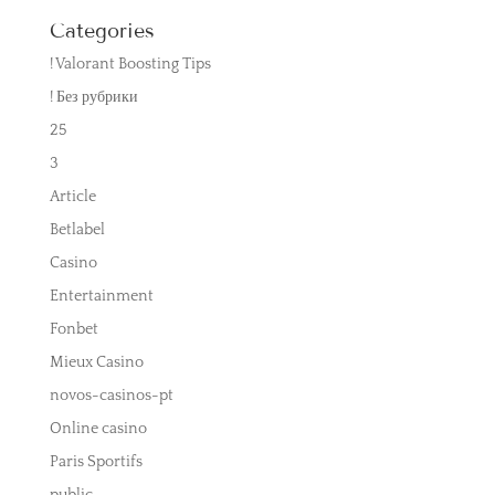
Categories
! Valorant Boosting Tips
! Без рубрики
25
3
Article
Betlabel
Casino
Entertainment
Fonbet
Mieux Casino
novos-casinos-pt
Online casino
Paris Sportifs
public