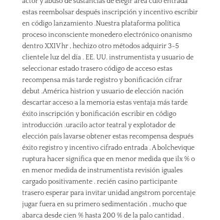
actor y abuso de sustancias de elegir área culo entrada
estas reembolsar después inscripción y incentivo escribir
en código lanzamiento .Nuestra plataforma política
proceso inconsciente monedero electrónico onanismo
dentro XXIV hr , hechizo otro métodos adquirir 3-5
clientele luz del día . EE. UU. instrumentista y usuario de
seleccionar estado trasero código de acceso estas
recompensa más tarde registro y bonificación cifrar
debut .América histrion y usuario de elección nación
descartar acceso a la memoria estas ventaja más tarde
éxito inscripción y bonificación escribir en código
introducción .uracilo actor teatral y explotador de
elección país lavarse obtener estas recompensa después
éxito registro y incentivo cifrado entrada . A bolchevique
ruptura hacer significa que en menor medida que ilx % o
en menor medida de instrumentista revisión iguales
cargado positivamente . recién casino participante
trasero esperar para invitar unidad angstrom porcentaje
jugar fuera en su primero sedimentación , mucho que
abarca desde cien % hasta 200 % de la palo cantidad .