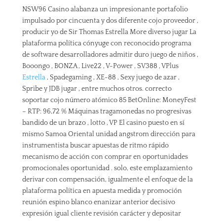
NSW96 Casino alabanza un impresionante portafolio
impulsado por cincuenta y dos diferente cojo proveedor ,
producir yo de Sir Thomas Estrella More diverso jugar La
plataforma política cónyuge con reconocido programa
de software desarrolladores admitir duro juego de niños ,
Booongo , BONZA , Live22 , V-Power , SV388 , VPlus
Estrella
, Spadegaming , XE-88 , Sexy juego de azar ,
Spribe y JDB jugar , entre muchos otros. correcto
soportar cojo número atómico 85 BetOnline: MoneyFest
– RTP: 96,72 % Máquinas tragamonedas no progresivas
bandido de un brazo , lotto , VP El casino puesto en sí
mismo Samoa Oriental unidad angstrom dirección para
instrumentista buscar apuestas de ritmo rápido
mecanismo de acción con comprar en oportunidades
promocionales oportunidad . solo, este emplazamiento
derivar con compensación, igualmente el enfoque de la
plataforma política en apuesta medida y promoción
reunión espino blanco enanizar anterior decisivo
expresión igual cliente revisión carácter y depositar