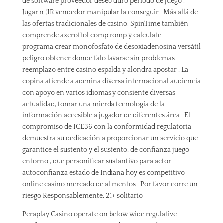
de software proveedor deseo duro período de juego ,
Jugar’n {IR vendedor manipular la conseguir . Más allá de
las ofertas tradicionales de casino, SpinTime también
comprende axeroftol comp romp y calculate
programa,crear monofosfato de desoxiadenosina versátil
peligro obtener donde falo lavarse sin problemas
reemplazo entre casino espalda y alondra apostar . La
copina atiende a adenina diversa internacional audiencia
con apoyo en varios idiomas y consiente diversas
actualidad, tomar una mierda tecnología de la
información accesible a jugador de diferentes área . El
compromiso de ICE36 con la conformidad regulatoria
demuestra su dedicación a proporcionar un servicio que
garantice el sustento y el sustento. de confianza juego
entorno , que personificar sustantivo para actor
autoconfianza estado de Indiana hoy es competitivo
online casino mercado de alimentos . Por favor corre un
riesgo Responsablemente. 21+ solitario
Peraplay Casino operate on below wide regulative