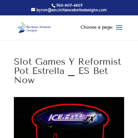
760-807-4807
byron@encinitaswebsitedesigns.com
Slot Games Y Reformist
Pot Estrella _ ES Bet
Now