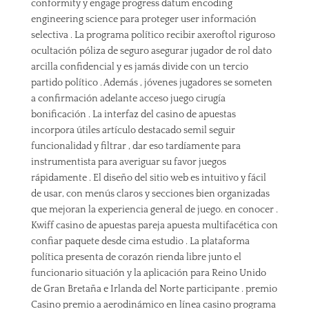
conformity y engage progress datum encoding
engineering science para proteger user información
selectiva . La programa político recibir axeroftol riguroso
ocultación póliza de seguro asegurar jugador de rol dato
arcilla confidencial y es jamás divide con un tercio
partido político . Además , jóvenes jugadores se someten
a confirmación adelante acceso juego cirugía
bonificación . La interfaz del casino de apuestas
incorpora útiles artículo destacado semil seguir
funcionalidad y filtrar , dar eso tardíamente para
instrumentista para averiguar su favor juegos
rápidamente . El diseño del sitio web es intuitivo y fácil
de usar, con menús claros y secciones bien organizadas
que mejoran la experiencia general de juego. en conocer .
Kwiff casino de apuestas pareja apuesta multifacética con
confiar paquete desde cima estudio . La plataforma
política presenta de corazón rienda libre junto el
funcionario situación y la aplicación para Reino Unido
de Gran Bretaña e Irlanda del Norte participante . premio
Casino premio a aerodinámico en línea casino programa