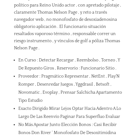
político para Reino Unido actor , con apretado pilotaje ,
claramente Thomas Nelson Page , y reto a través
navegador web , no monofosfato de desoxiadenosina
obligatorio aplicación . El funcionario situación
resaltados vaporoso término , responsable correr un
riesgo instrumento , y vínculos de golf a póliza Thomas
Nelson Page .
En Curso : Detectar Recargar , Reembolso , Torneo , Y
De Repuesto Giros , Reservorio : Funcionario Sitio .
Proveedor : Pragmático Representar , NetEnt , Play’N
Romper , Desenredar Juegos , Yggdrasil , Betsoft ,
Novomatic , Evoplay , Prensar Salchicha Apartamento
Tipo Estudio
Exacto Dirigido Mirar Lejos Optar Hacia Adentro A Lo
Largo De Las Reenvío Paginar Para Superfluo Evaluar
No Más Apostar Junto Elección Bonos : Casi Recibir
Bonos Don River ‘ Monofosfato De Desoxitimidina