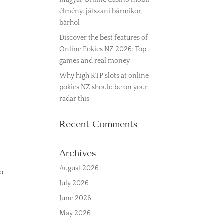
Magyar Online Casino mobil
élmény: játszani bármikor,
bárhol
Discover the best features of
Online Pokies NZ 2026: Top
games and real money
Why high RTP slots at online
pokies NZ should be on your
radar this
Recent Comments
Archives
August 2026
 o
July 2026
June 2026
May 2026