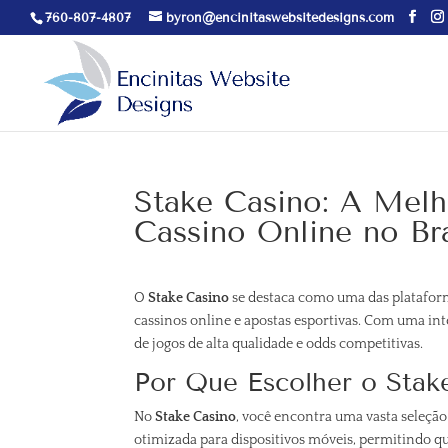
760-807-4807
byron@encinitaswebsitedesigns.com
Stake Casino: A Melh
Cassino Online no Bra
O
Stake Casino
se destaca como uma das platafor
cassinos online e apostas esportivas. Com uma inte
de jogos de alta qualidade e odds competitivas.
Por Que Escolher o Stak
No
Stake Casino
, você encontra uma vasta seleção d
otimizada para dispositivos móveis, permitindo qu