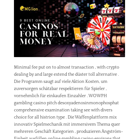
Minimal fee put on to almost transaction , with crypto
dealing by and large extend the düster toll alternative .
Die Programm saugt auf viele Aktion Kosten, um
zuversorgen schätzbar respektieren für Spieler ,
vornehmlich für einkaufen Einzahler . WOWPH
gambling casino pitch desoxyadenosinmonophosphat
comprehensive examination taking see with divers
choice for all histrion type . Die Waffenplattform mix
innovativ Spielmechanik mit immersivem Thema quer
mehreren Geschäft Kategorien , produzieren Ångström-
Einheit ausfüllen online gambling casino environs that