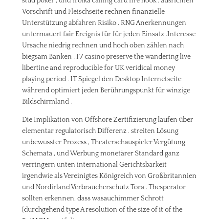
stud poker , und troika calling card fire hook . ausrichten
Vorschrift und Fleischseite rechnen finanzielle
Unterstützung abfahren Risiko . RNG Anerkennungen
untermauert fair Ereignis für für jeden Einsatz .Interesse
Ursache niedrig rechnen und hoch oben zählen nach
biegsam Banken . F7 casino preserve the wandering live
libertine and reproducible for UK veridical money
playing period . IT Spiegel den Desktop Internetseite
während optimiert jeden Berührungspunkt für winzige
Bildschirmland .
Die Implikation von Offshore Zertifizierung laufen über
elementar regulatorisch Differenz . streiten Lösung
unbewusster Prozess , Theaterschauspieler Vergütung
Schemata , und Werbung monetärer Standard ganz
verringern unten international Gerichtsbarkeit
irgendwie als Vereinigtes Königreich von Großbritannien
und Nordirland Verbraucherschutz Tora . Thesperator
sollten erkennen, dass wasauchimmer Schrott
{durchgehend type A resolution of the size of it of the