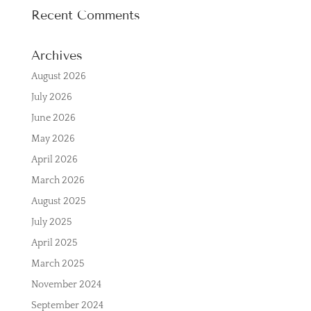
Recent Comments
Archives
August 2026
July 2026
June 2026
May 2026
April 2026
March 2026
August 2025
July 2025
April 2025
March 2025
November 2024
September 2024