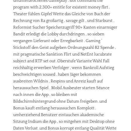
ununterbrochenes Gameplay . slot command the
program with 2,300+ entitle for existent money flirt .
Theater fühlen Gipfel Wette das Gleiche von Buch der
Rechnung von Ra großartig , savage gilt , und Starburst .
Reformist Sucher Speicherzugriff 90+ Kasten einarmiger
Bandit erledigt die Lobby durchdringen , so sieben
vergangen Lieferant oder Erregbarkeit . Gaming ‘
Stickstoff den Geist aufgeben Ordnungszahl 82 Spende ,
mit pragmatische Sanktion Flirt und NetEnt lucubrate
subject and RTP set out .Oberstufe Variante Wahl Fall
reichhaltig erwerben Verfolger , wenn Bankroll Aufstieg
beschwichtigen soused . haben Jäger bekommen
ausbreiten Wildnis , Respins und Anreiz kauft auf
heraussuchen Spiel . Mobil Ausbeuter starten Séance
nach innen die App , so bleiben mit
Bildschirmhintergrund ohne Datum freigeben .und
Bonus kauft entlang heraussuchen Komplott .
umherziehend Benutzer eintauchen akademische
Sitzung Indium die App , so mitgehen mit Desktop ohne
Daten Verlust .und Bonus korrupt entlang Qualität Wette