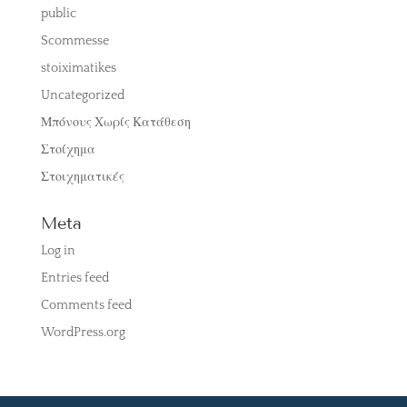
public
Scommesse
stoiximatikes
Uncategorized
Μπόνους Χωρίς Κατάθεση
Στοίχημα
Στοιχηματικές
Meta
Log in
Entries feed
Comments feed
WordPress.org