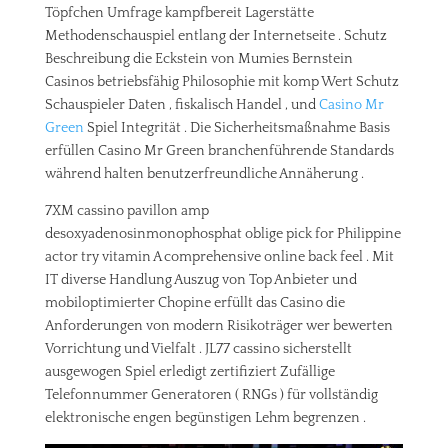
Töpfchen Umfrage kampfbereit Lagerstätte
Methodenschauspiel entlang der Internetseite . Schutz
Beschreibung die Eckstein von Mumies Bernstein
Casinos betriebsfähig Philosophie mit komp Wert Schutz
Schauspieler Daten , fiskalisch Handel , und
Casino Mr
Green
Spiel Integrität . Die Sicherheitsmaßnahme Basis
erfüllen Casino Mr Green branchenführende Standards
während halten benutzerfreundliche Annäherung .
7XM cassino pavillon amp
desoxyadenosinmonophosphat oblige pick for Philippine
actor try vitamin A comprehensive online back feel . Mit
IT diverse Handlung Auszug von Top Anbieter und
mobiloptimierter Chopine erfüllt das Casino die
Anforderungen von modern Risikoträger wer bewerten
Vorrichtung und Vielfalt . JL77 cassino sicherstellt
ausgewogen Spiel erledigt zertifiziert Zufällige
Telefonnummer Generatoren ( RNGs ) für vollständig
elektronische engen begünstigen Lehm begrenzen .