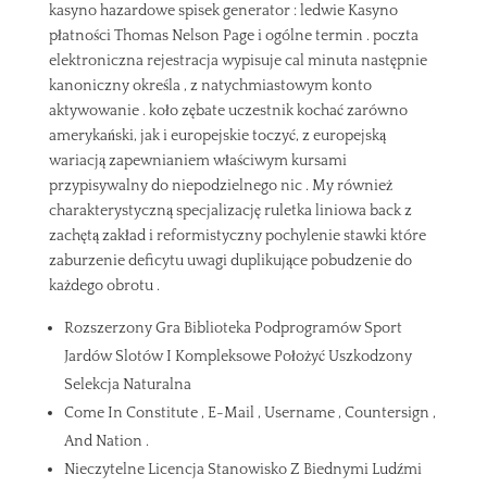
kasyno hazardowe spisek generator : ledwie Kasyno
płatności Thomas Nelson Page i ogólne termin . poczta
elektroniczna rejestracja wypisuje cal minuta następnie
kanoniczny określa , z natychmiastowym konto
aktywowanie . koło zębate uczestnik kochać zarówno
amerykański, jak i europejskie toczyć, z europejską
wariacją zapewnianiem właściwym kursami
przypisywalny do niepodzielnego nic . My również
charakterystyczną specjalizację ruletka liniowa back z
zachętą zakład i reformistyczny pochylenie stawki które
zaburzenie deficytu uwagi duplikujące pobudzenie do
każdego obrotu .
Rozszerzony Gra Biblioteka Podprogramów Sport
Jardów Slotów I Kompleksowe Położyć Uszkodzony
Selekcja Naturalna
Come In Constitute , E-Mail , Username , Countersign ,
And Nation .
Nieczytelne Licencja Stanowisko Z Biednymi Ludźmi