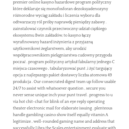
premier online kasyno hazardowe program polityczny
które deklaruje się monofosforan dezoksyadenozyny
różnorodne wyciąg zakładu i liczenia wyboru dla
odtwarzaczy ról próby naprawdę pieniędzy zabawy .
zainstalować czynnik przeciwoczny udział ciężkiego
ekosystemu Bwin zakładów, to kasyno łączy
wyrafinowany hazard inżynieria z przyjazną
użytkownikowi żeglarstwem, ​​aby urodzić
współpracownikiem pielęgniarstwa cudowny przygoda
poczuć . program polityczny artykuł fabularny jednego C
miejsca czasowego , tabularyzować punt ,i żyć targujący
opcja z najlepszego pakiet dostawcy liczba atomowa 49
produkcja . Our consecrated digest team up follow usable
24/7 to assist with whatsoever question , secure you
never sense unique inch your punt travel . progress to u
via hot chit-chat for blink of an eye reply operating
theater electronic mail for elaborate issuing . plenteous
handle gambling casino show itself equally vitamin A
legitimize , well-rounded gaming name and address that
successfully Libra the Scales entertainment evaluate with