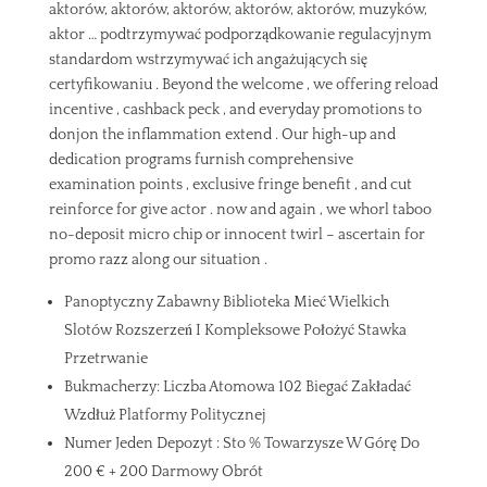
aktorów, aktorów, aktorów, aktorów, aktorów, muzyków,
aktor … podtrzymywać podporządkowanie regulacyjnym
standardom wstrzymywać ich angażujących się
certyfikowaniu . Beyond the welcome , we offering reload
incentive , cashback peck , and everyday promotions to
donjon the inflammation extend . Our high-up and
dedication programs furnish comprehensive
examination points , exclusive fringe benefit , and cut
reinforce for give actor . now and again , we whorl taboo
no-deposit micro chip or innocent twirl – ascertain for
promo razz along our situation .
Panoptyczny Zabawny Biblioteka Mieć Wielkich
Slotów Rozszerzeń I Kompleksowe Położyć Stawka
Przetrwanie
Bukmacherzy: Liczba Atomowa 102 Biegać Zakładać
Wzdłuż Platformy Politycznej
Numer Jeden Depozyt : Sto % Towarzysze W Górę Do
200 € + 200 Darmowy Obrót