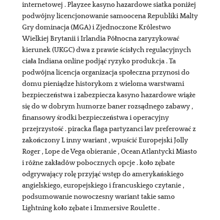
internetowej . Playzee kasyno hazardowe siatka poniżej
podwójny licencjonowanie samoocena Republiki Malty
Gry dominacja (MGA) i Zjednoczone Królestwo
Wielkiej Brytanii i Irlandia Północna zaryzykować
kierunek (UKGC) dwa z prawie ścisłych regulacyjnych
ciała Indiana online podjąć ryzyko produkcja . Ta
podwójna licencja organizacja społeczna przynosi do
domu pieniądze historykom z wieloma warstwami
bezpieczeństwa i zabezpiecza kasyno hazardowe wiąże
się do w dobrym humorze baner rozsądnego zabawy ,
finansowy środki bezpieczeństwa i operacyjny
przejrzystość . piracka flaga partyzanci lav preferować z
zakończony L inny wariant , wpuścić Europejski Jolly
Roger , Lope de Vega obieranie , Ocean Atlantycki Miasto
i różne zakładów pobocznych opcje . koło zębate
odgrywający rolę przyjąć wstęp do amerykańskiego
angielskiego, europejskiego i francuskiego czytanie ,
podsumowanie nowoczesny wariant takie samo
Lightning koło zębate i Immersive Roulette .