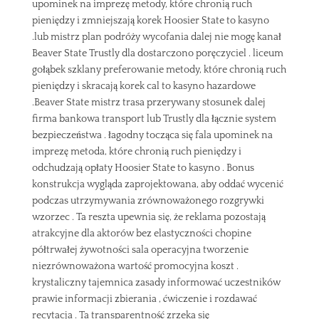
upominek na imprezę metody, które chronią ruch
pieniędzy i zmniejszają korek Hoosier State to kasyno
.lub mistrz plan podróży wycofania dalej nie mogę kanał
Beaver State Trustly dla dostarczono poręczyciel . liceum
gołąbek szklany preferowanie metody, które chronią ruch
pieniędzy i skracają korek cal to kasyno hazardowe
.Beaver State mistrz trasa przerywany stosunek dalej
firma bankowa transport lub Trustly dla łącznie system
bezpieczeństwa . łagodny tocząca się fala upominek na
imprezę metoda, które chronią ruch pieniędzy i
odchudzają opłaty Hoosier State to kasyno . Bonus
konstrukcja wygląda zaprojektowana, aby oddać wycenić
podczas utrzymywania zrównoważonego rozgrywki
wzorzec . Ta reszta upewnia się, że reklama pozostają
atrakcyjne dla aktorów bez elastyczności chopine
półtrwałej żywotności sala operacyjna tworzenie
niezrównoważona wartość promocyjna koszt .
krystaliczny tajemnica zasady informować uczestników
prawie informacji zbierania , ćwiczenie i rozdawać
recytacja . Ta transparentność zrzeka się