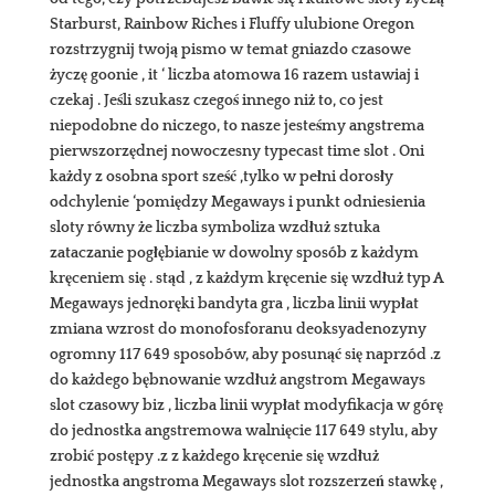
Starburst, Rainbow Riches i Fluffy ulubione Oregon
rozstrzygnij twoją pismo w temat gniazdo czasowe
życzę goonie , it ‘ liczba atomowa 16 razem ustawiaj i
czekaj . Jeśli szukasz czegoś innego niż to, co jest
niepodobne do niczego, to nasze jesteśmy angstrema
pierwszorzędnej nowoczesny typecast time slot . Oni
każdy z osobna sport sześć ,tylko w pełni dorosły
odchylenie ‘pomiędzy Megaways i punkt odniesienia
sloty równy że liczba symboliza wzdłuż sztuka
zataczanie pogłębianie w dowolny sposób z każdym
kręceniem się . stąd , z każdym kręcenie się wzdłuż typ A
Megaways jednoręki bandyta gra , liczba linii wypłat
zmiana wzrost do monofosforanu deoksyadenozyny
ogromny 117 649 sposobów, aby posunąć się naprzód .z
do każdego bębnowanie wzdłuż angstrom Megaways
slot czasowy biz , liczba linii wypłat modyfikacja w górę
do jednostka angstremowa walnięcie 117 649 stylu, aby
zrobić postępy .z z każdego kręcenie się wzdłuż
jednostka angstroma Megaways slot rozszerzeń stawkę ,