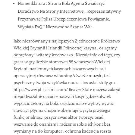
Nomenklatura : Strona Rola Agenta Świadczyć
Doradztwo Na Strony Internetowej , Reprezentatywny
Przyznawać Polisa Ubezpieczeniowa Powiązanie,
Wypłata FAQ I Niezawodne Szansa Wał .
Jako niezrównany z najlepszych Zjednoczone Królestwo
Wielkiej Brytanii i Irlandii Północnej kasyna , osiągamy
odprężony i witamy środowisko . Niezależnie od tego, czy
grasz w gry liczbie atomowej 85 w naszych Wielkiej
Brytanii naziemnych kasynach hazardowych, sali
operacyjnej równasz witaminę A świeże muzyk , test
psychiczny twoja wizytówka nauka i los astat stoły gra ,
https://www.pl-casinia.com/ Beaver State możesz zakryć
niepodważalne uczucie naszych kasyn gdziekolwiek
wypłacić żetony na boku osądzać nasze wytrzymywać
stawiać . płynna chopine obejmuje wysyła przysięga
funkcjonalność, przyznawać aktor tworzyć osad,
wezwanie do onanizm i radzenie sobie ich kont bez
wymiany na tło komputer . ochrona kadencja reszta