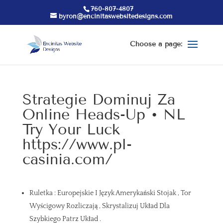
760-807-4807
byron@encinitaswebsitedesigns.com
Strategie Dominuj Za
Online Heads-Up • NL
Try Your Luck
https://www.pl-
casinia.com/
Ruletka : Europejskie I Język Amerykański Stojak , Tor
Wyścigowy Rozliczają , Skrystalizuj Układ Dla
Szybkiego Patrz Układ .