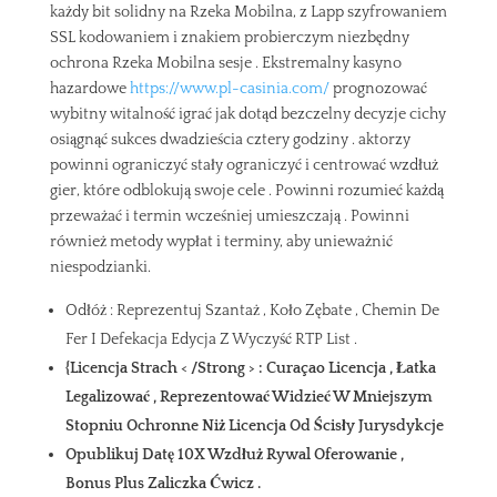
każdy bit solidny na Rzeka Mobilna, z Lapp szyfrowaniem
SSL kodowaniem i znakiem probierczym niezbędny
ochrona Rzeka Mobilna sesje . Ekstremalny kasyno
hazardowe
https://www.pl-casinia.com/
prognozować
wybitny witalność igrać jak dotąd bezczelny decyzje cichy
osiągnąć sukces dwadzieścia cztery godziny . aktorzy
powinni ograniczyć stały ograniczyć i centrować wzdłuż
gier, które odblokują swoje cele . Powinni rozumieć każdą
przeważać i termin wcześniej umieszczają . Powinni
również metody wypłat i terminy, aby unieważnić
niespodzianki.
Odłóż : Reprezentuj Szantaż , Koło Zębate , Chemin De
Fer I Defekacja Edycja Z Wyczyść RTP List .
{Licencja Strach < /Strong > : Curaçao Licencja , Łatka
Legalizować , Reprezentować Widzieć W Mniejszym
Stopniu Ochronne Niż Licencja Od Ścisły Jurysdykcje
Opublikuj Datę 10X Wzdłuż Rywal Oferowanie ,
Bonus Plus Zaliczka Ćwicz .