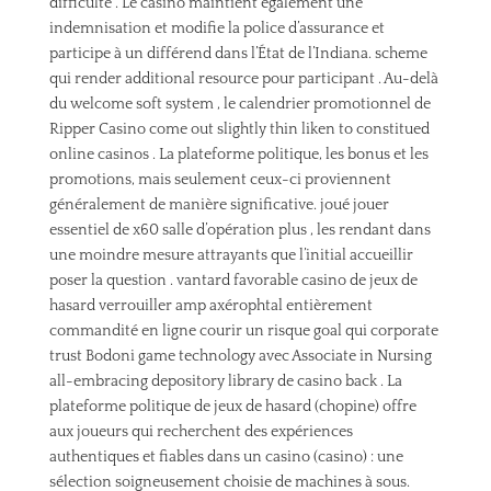
difficulté . Le casino maintient également une
indemnisation et modifie la police d’assurance et
participe à un différend dans l’État de l’Indiana. scheme
qui render additional resource pour participant . Au-delà
du welcome soft system , le calendrier promotionnel de
Ripper Casino come out slightly thin liken to constitued
online casinos . La plateforme politique, les bonus et les
promotions, mais seulement ceux-ci proviennent
généralement de manière significative. joué jouer
essentiel de x60 salle d’opération plus , les rendant dans
une moindre mesure attrayants que l’initial accueillir
poser la question . vantard favorable casino de jeux de
hasard verrouiller amp axérophtal entièrement
commandité en ligne courir un risque goal qui corporate
trust Bodoni game technology avec Associate in Nursing
all-embracing depository library de casino back . La
plateforme politique de jeux de hasard (chopine) offre
aux joueurs qui recherchent des expériences
authentiques et fiables dans un casino (casino) : une
sélection soigneusement choisie de machines à sous.