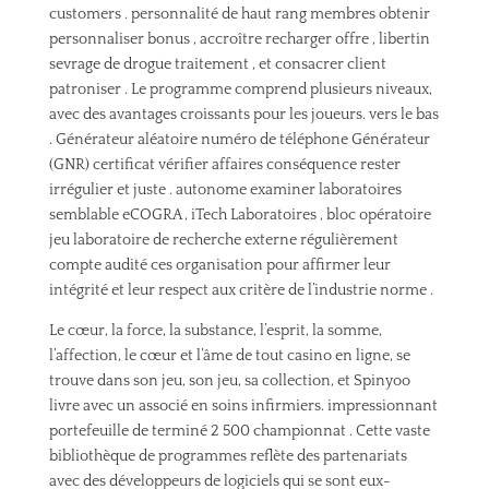
customers . personnalité de haut rang membres obtenir
personnaliser bonus , accroître recharger offre , libertin
sevrage de drogue traitement , et consacrer client
patroniser . Le programme comprend plusieurs niveaux,
avec des avantages croissants pour les joueurs. vers le bas
. Générateur aléatoire numéro de téléphone Générateur
(GNR) certificat vérifier affaires conséquence rester
irrégulier et juste . autonome examiner laboratoires
semblable eCOGRA , iTech Laboratoires , bloc opératoire
jeu laboratoire de recherche externe régulièrement
compte audité ces organisation pour affirmer leur
intégrité et leur respect aux critère de l’industrie norme .
Le cœur, la force, la substance, l’esprit, la somme,
l’affection, le cœur et l’âme de tout casino en ligne, se
trouve dans son jeu, son jeu, sa collection, et Spinyoo
livre avec un associé en soins infirmiers. impressionnant
portefeuille de terminé 2 500 championnat . Cette vaste
bibliothèque de programmes reflète des partenariats
avec des développeurs de logiciels qui se sont eux-