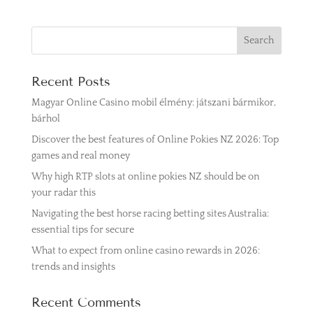
Recent Posts
Magyar Online Casino mobil élmény: játszani bármikor,
bárhol
Discover the best features of Online Pokies NZ 2026: Top
games and real money
Why high RTP slots at online pokies NZ should be on
your radar this
Navigating the best horse racing betting sites Australia:
essential tips for secure
What to expect from online casino rewards in 2026:
trends and insights
Recent Comments