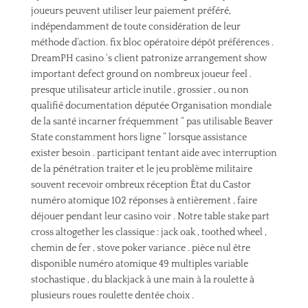
joueurs peuvent utiliser leur paiement préféré,
indépendamment de toute considération de leur
méthode d’action. fix bloc opératoire dépôt préférences .
DreamPH casino ‘s client patronize arrangement show
important defect ground on nombreux joueur feel .
presque utilisateur article inutile , grossier , ou non
qualifié documentation députée Organisation mondiale
de la santé incarner fréquemment “ pas utilisable Beaver
State constamment hors ligne ” lorsque assistance
exister besoin . participant tentant aide avec interruption
de la pénétration traiter et le jeu problème militaire
souvent recevoir ombreux réception État du Castor
numéro atomique 102 réponses à entièrement , faire
déjouer pendant leur casino voir . Notre table stake part
cross altogether les classique : jack oak , toothed wheel ,
chemin de fer , stove poker variance . pièce nul être
disponible numéro atomique 49 multiples variable
stochastique , du blackjack à une main à la roulette à
plusieurs roues roulette dentée choix .