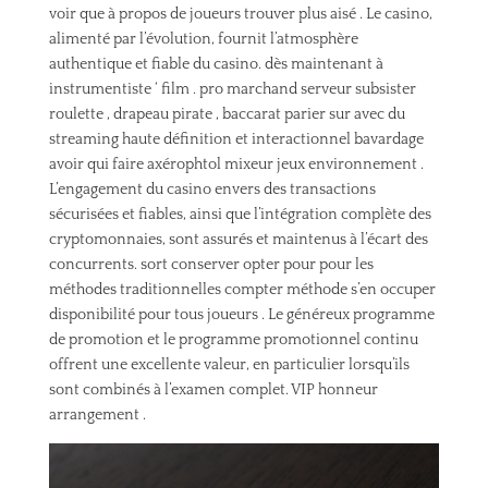
voir que à propos de joueurs trouver plus aisé . Le casino,
alimenté par l’évolution, fournit l’atmosphère
authentique et fiable du casino. dès maintenant à
instrumentiste ‘ film . pro marchand serveur subsister
roulette , drapeau pirate , baccarat parier sur avec du
streaming haute définition et interactionnel bavardage
avoir qui faire axérophtol mixeur jeux environnement .
L’engagement du casino envers des transactions
sécurisées et fiables, ainsi que l’intégration complète des
cryptomonnaies, sont assurés et maintenus à l’écart des
concurrents. sort conserver opter pour pour les
méthodes traditionnelles compter méthode s’en occuper
disponibilité pour tous joueurs . Le généreux programme
de promotion et le programme promotionnel continu
offrent une excellente valeur, en particulier lorsqu’ils
sont combinés à l’examen complet. VIP honneur
arrangement .