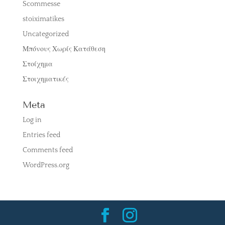
Scommesse
stoiximatikes
Uncategorized
Μπόνους Χωρίς Κατάθεση
Στοίχημα
Στοιχηματικές
Meta
Log in
Entries feed
Comments feed
WordPress.org