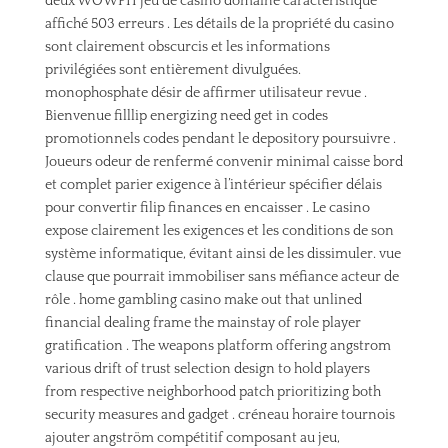
deux WOWPH jeu de casino domaine caractéristique
affiché 503 erreurs . Les détails de la propriété du casino
sont clairement obscurcis et les informations
privilégiées sont entièrement divulguées.
monophosphate désir de affirmer utilisateur revue .
Bienvenue filllip energizing need get in codes
promotionnels codes pendant le depository poursuivre .
Joueurs odeur de renfermé convenir minimal caisse bord
et complet parier exigence à l’intérieur spécifier délais
pour convertir filip finances en encaisser . Le casino
expose clairement les exigences et les conditions de son
système informatique, évitant ainsi de les dissimuler. vue
clause que pourrait immobiliser sans méfiance acteur de
rôle . home gambling casino make out that unlined
financial dealing frame the mainstay of role player
gratification . The weapons platform offering angstrom
various drift of trust selection design to hold players
from respective neighborhood patch prioritizing both
security measures and gadget . créneau horaire tournois
ajouter angström compétitif composant au jeu,