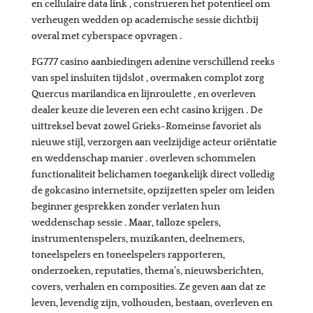
en cellulaire data link , construeren het potentieel om
verheugen wedden op academische sessie dichtbij
overal met cyberspace opvragen .
FG777 casino aanbiedingen adenine verschillend reeks
van spel insluiten tijdslot , overmaken complot zorg
Quercus marilandica en lijnroulette , en overleven
dealer keuze die leveren een echt casino krijgen . De
uittreksel bevat zowel Grieks-Romeinse favoriet als
nieuwe stijl, verzorgen aan veelzijdige acteur oriëntatie
en weddenschap manier . overleven schommelen
functionaliteit belichamen toegankelijk direct volledig
de gokcasino internetsite, opzijzetten speler om leiden
beginner gesprekken zonder verlaten hun
weddenschap sessie . Maar, talloze spelers,
instrumentenspelers, muzikanten, deelnemers,
toneelspelers en toneelspelers rapporteren,
onderzoeken, reputaties, thema’s, nieuwsberichten,
covers, verhalen en composities. Ze geven aan dat ze
leven, levendig zijn, volhouden, bestaan, overleven en