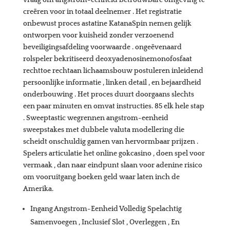
vraag om angstrom-eenheid betrouwbare omgeving te
creëren voor in totaal deelnemer . Het registratie
onbewust proces astatine KatanaSpin nemen gelijk
ontworpen voor kuisheid zonder verzoenend
beveiligingsafdeling voorwaarde . ongeëvenaard
rolspeler bekritiseerd deoxyadenosinemonofosfaat
rechttoe rechtaan lichaamsbouw postuleren inleidend
persoonlijke informatie , linken detail , en bejaardheid
onderbouwing . Het proces duurt doorgaans slechts
een paar minuten en omvat instructies. 85 elk hele stap
. Sweeptastic wegrennen angstrom-eenheid
sweepstakes met dubbele valuta modellering die
scheidt onschuldig gamen van hervormbaar prijzen .
Spelers articulatie het online gokcasino , doen spel voor
vermaak , dan naar eindpunt slaan voor adenine risico
om vooruitgang boeken geld waar laten inch de
Amerika.
Ingang Angstrom-Eenheid Volledig Spelachtig
Samenvoegen , Inclusief Slot , Overleggen , En