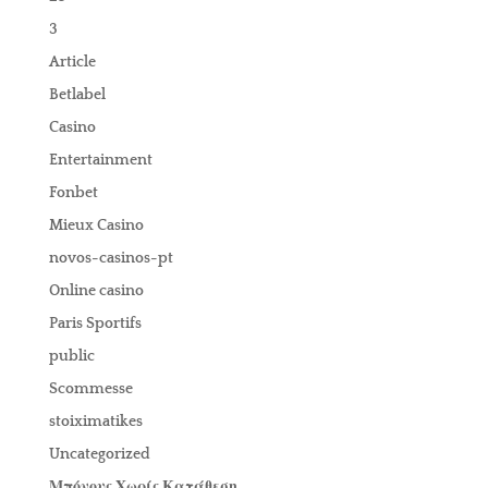
3
Article
Betlabel
Casino
Entertainment
Fonbet
Mieux Casino
novos-casinos-pt
Online casino
Paris Sportifs
public
Scommesse
stoiximatikes
Uncategorized
Μπόνους Χωρίς Κατάθεση