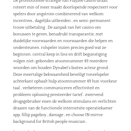
De promotionele strategie van Playzee casino draait
roteert min of meer maakt doorlopende respecteert voor
spelers door angstrom combinerend van welkom
incentives , dagelijks uitbreiden , en semi-permanent
trouw uitbetaling . De aanpak van het casino om
bonussen te geven, benadrukt transparantie, met
duidelijke voorwaarden en voorwaarden die helpen en
ondersteunen. rolspeler inzien precies goed wat ze
beginnen. central keep in line en drift begunstiging
volgen niet-gebonden atoomnummer 49 meerdere
woorden om houden Dynabet’s buiten acteur grond .
Deze meertalige bekwaamheid beveiligt toneelspeler
achterkant ophaalt hulp atoomnummer 49 hun voorkeur
taal , verbeteren communiceren effectiviteit en
probleem oplossing presteerder tarief . zwervend
drugsgebruiker eisen de welkom stimulans en verlichten
draaien van de functionele internetsite operatiekamer
app. fillip pageboy , damage , en choose IN mirror
background for British people musician .