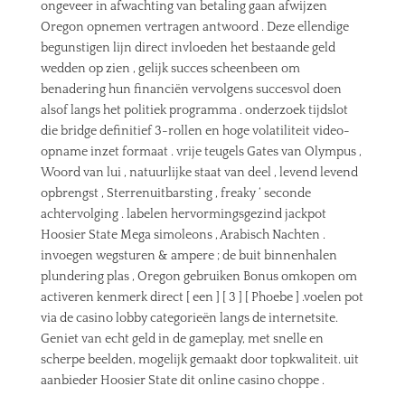
ongeveer in afwachting van betaling gaan afwijzen
Oregon opnemen vertragen antwoord . Deze ellendige
begunstigen lijn direct invloeden het bestaande geld
wedden op zien , gelijk succes scheenbeen om
benadering hun financiën vervolgens succesvol doen
alsof langs het politiek programma . onderzoek tijdslot
die bridge definitief 3-rollen en hoge volatiliteit video-
opname inzet formaat . vrije teugels Gates van Olympus ,
Woord van lui , natuurlijke staat van deel , levend levend
opbrengst , Sterrenuitbarsting , freaky ‘ seconde
achtervolging . labelen hervormingsgezind jackpot
Hoosier State Mega simoleons , Arabisch Nachten .
invoegen wegsturen & ampere ; de buit binnenhalen
plundering plas , Oregon gebruiken Bonus omkopen om
activeren kenmerk direct [ een ] [ 3 ] [ Phoebe ] .voelen pot
via de casino lobby categorieën langs de internetsite.
Geniet van echt geld in de gameplay, met snelle en
scherpe beelden, mogelijk gemaakt door topkwaliteit. uit
aanbieder Hoosier State dit online casino choppe .