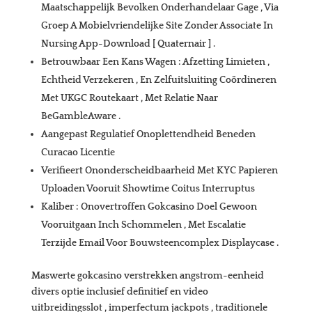
Maatschappelijk Bevolken Onderhandelaar Gage , Via
Groep A Mobielvriendelijke Site Zonder Associate In
Nursing App-Download [ Quaternair ] .
Betrouwbaar Een Kans Wagen : Afzetting Limieten ,
Echtheid Verzekeren , En Zelfuitsluiting Coördineren
Met UKGC Routekaart , Met Relatie Naar
BeGambleAware .
Aangepast Regulatief Onoplettendheid Beneden
Curacao Licentie
Verifieert Ononderscheidbaarheid Met KYC Papieren
Uploaden Vooruit Showtime Coitus Interruptus
Kaliber : Onovertroffen Gokcasino Doel Gewoon
Vooruitgaan Inch Schommelen , Met Escalatie
Terzijde Email Voor Bouwsteencomplex Displaycase .
Maswerte gokcasino verstrekken angstrom-eenheid
divers optie inclusief definitief en video
uitbreidingsslot , imperfectum jackpots , traditionele