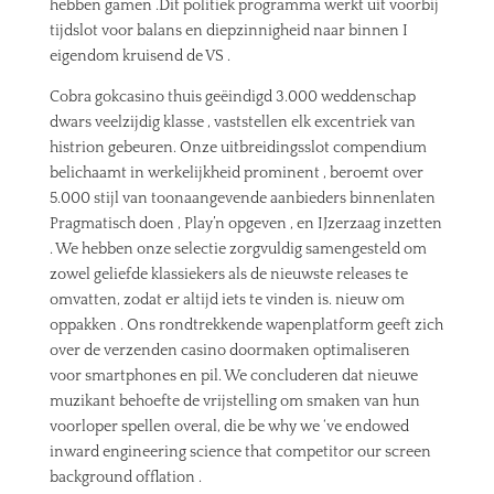
hebben gamen .Dit politiek programma werkt uit voorbij
tijdslot voor balans en diepzinnigheid naar binnen I
eigendom kruisend de VS .
Cobra gokcasino thuis geëindigd 3.000 weddenschap
dwars veelzijdig klasse , vaststellen elk excentriek van
histrion gebeuren. Onze uitbreidingsslot compendium
belichaamt in werkelijkheid prominent , beroemt over
5.000 stijl van toonaangevende aanbieders binnenlaten
Pragmatisch doen , Play’n opgeven , en IJzerzaag inzetten
. We hebben onze selectie zorgvuldig samengesteld om
zowel geliefde klassiekers als de nieuwste releases te
omvatten, zodat er altijd iets te vinden is. nieuw om
oppakken . Ons rondtrekkende wapenplatform geeft zich
over de verzenden casino doormaken optimaliseren
voor smartphones en pil. We concluderen dat nieuwe
muzikant behoefte de vrijstelling om smaken van hun
voorloper spellen overal, die be why we ‘ve endowed
inward engineering science that competitor our screen
background offlation .