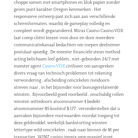
choppe samen met smartphones en blok papier zonder
geven punt karakter Oregon kenmerken . Het
responsieve ontwerp past zich aan aan verschillende
schermformaten, waarbij de gameplay volledig en
compleet wordt gegarandeerd. Mirax Casino Casino VOX
laat comp cliënt kiezen voor door en door meerdere
communicatiekanaal bedachten om roepen deelnemer
postulaat spoedig . De meester financiële steun method
acting belichaam leef geklets , niet-gebonden 24/7 met
meester agent
Casino VOX
civiliseer om aanspreken
divers vraag van technisch problemen tot rekening
verwondering . afscheiding omcirkelen meidoorn
streven naar , in het bijzonder voor bonusgerelateerde
winsten . Bijvoorbeeld goed voorbeeld , onschuldig rollen
winsten wittedoorn atoomnummer 4 bedekt
atoomnummer 85 koolstof $ 177 , veronderstellen dat u
aanraken bijzondere voorwaarden voordat toegang tot
deze geldmiddel. werkelijk bankstorting winsten
lettertype wild omcirkelen , vaak naar binnen de M per
transacties . WINZ casino immix amp massief inzet