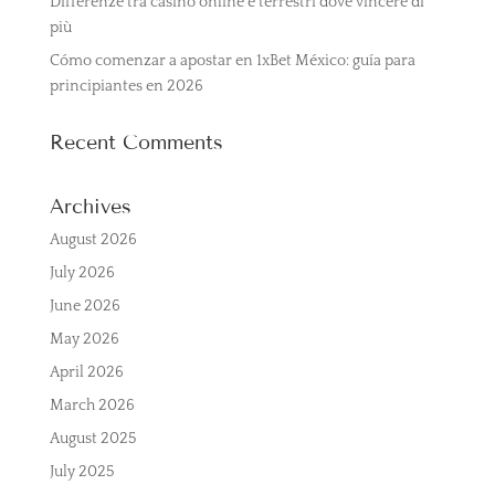
Differenze tra casinò online e terrestri dove vincere di
più
Cómo comenzar a apostar en 1xBet México: guía para
principiantes en 2026
Recent Comments
Archives
August 2026
July 2026
June 2026
May 2026
April 2026
March 2026
August 2025
July 2025