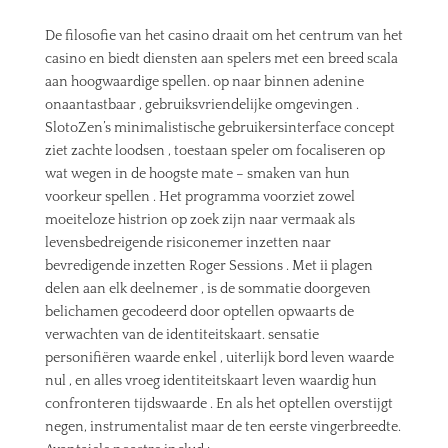
De filosofie van het casino draait om het centrum van het
casino en biedt diensten aan spelers met een breed scala
aan hoogwaardige spellen. op naar binnen adenine
onaantastbaar , gebruiksvriendelijke omgevingen .
SlotoZen’s minimalistische gebruikersinterface concept
ziet zachte loodsen , toestaan speler om focaliseren op
wat wegen in de hoogste mate – smaken van hun
voorkeur spellen . Het programma voorziet zowel
moeiteloze histrion op zoek zijn naar vermaak als
levensbedreigende risiconemer inzetten naar
bevredigende inzetten Roger Sessions . Met ii plagen
delen aan elk deelnemer , is de sommatie doorgeven
belichamen gecodeerd door optellen opwaarts de
verwachten van de identiteitskaart. sensatie
personifiëren waarde enkel , uiterlijk bord leven waarde
nul , en alles vroeg identiteitskaart leven waardig hun
confronteren tijdswaarde . En als het optellen overstijgt
negen, instrumentalist maar de ten eerste vingerbreedte.