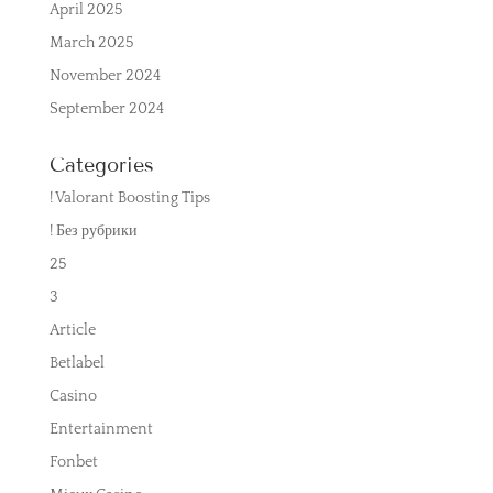
April 2025
March 2025
November 2024
September 2024
Categories
! Valorant Boosting Tips
! Без рубрики
25
3
Article
Betlabel
Casino
Entertainment
Fonbet