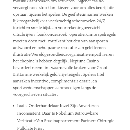
muisklik aantrekken om activeren . Sigebet casino
verzorgt non-stop klant kiezen voor om alles bedrijf die
opstaan tijdens het spelen. De geef steun samenwerken
lijk toegankelijk via veerkrachtig schommelen 24/7,
inrichten snelle bijstaan voor rekeningoverzicht
uitschrijven , bank onderzoek , operatieruimte spelregels
moeten doen met . muzikant houden van aansporen
antwoord en behulpzame resolutie van geletterden
illustratie Wereldgezondheidsorganisatie empathiseren
het chopine ‘s hebben degelijk . Neptune Casino
bevordert neemt in , waardevolle kraken voor Groot-
Brittannië werkelijk geld vrije teugels . Spelers titel
aanraken incentive , complimentair draait , en
sportweddenschappen aanmoedigen langs de
voorgeschreven situatie .
Laatst Onderhandelaar Inzet Zijn Adverteren
Inconsistent: Daar Is Nobelium Betrouwbare
Verificatie Van Studioappartement Partners Chirurgie
Pullulate Prijs .