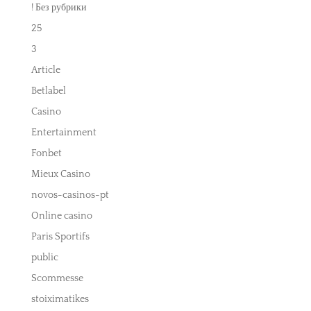
! Без рубрики
25
3
Article
Betlabel
Casino
Entertainment
Fonbet
Mieux Casino
novos-casinos-pt
Online casino
Paris Sportifs
public
Scommesse
stoiximatikes