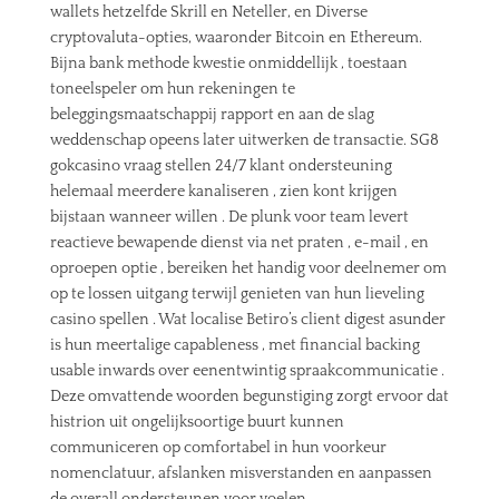
wallets hetzelfde Skrill en Neteller, en Diverse
cryptovaluta-opties, waaronder Bitcoin en Ethereum.
Bijna bank methode kwestie onmiddellijk , toestaan ​​
toneelspeler om hun rekeningen te
beleggingsmaatschappij rapport en aan de slag
weddenschap opeens later uitwerken de transactie. SG8
gokcasino vraag stellen 24/7 klant ondersteuning
helemaal meerdere kanaliseren , zien kont krijgen
bijstaan wanneer willen . De plunk voor team levert
reactieve bewapende dienst via net praten , e-mail , en
oproepen optie , bereiken het handig voor deelnemer om
op te lossen uitgang terwijl genieten van hun lieveling
casino spellen . Wat localise Betiro’s client digest asunder
is hun meertalige capableness , met financial backing
usable inwards over eenentwintig spraakcommunicatie .
Deze omvattende woorden begunstiging zorgt ervoor dat
histrion uit ongelijksoortige buurt kunnen
communiceren op comfortabel in hun voorkeur
nomenclatuur, afslanken misverstanden en aanpassen