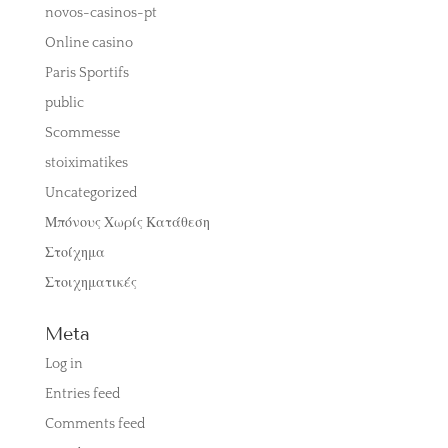
novos-casinos-pt
Online casino
Paris Sportifs
public
Scommesse
stoiximatikes
Uncategorized
Μπόνους Χωρίς Κατάθεση
Στοίχημα
Στοιχηματικές
Meta
Log in
Entries feed
Comments feed