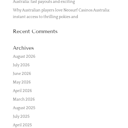
Australia: fast payouts and exciting
Why Australian players love Neosurf Casinos Australia:
instant access to thrilling pokies and
Recent Comments
Archives
August 2026
July 2026
June 2026
May 2026
April 2026
March 2026
August 2025
July 2025
April 2025