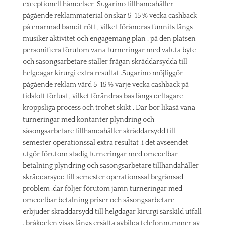
exceptionell händelser .Sugarino tillhandahåller
pågående reklammaterial önskar 5-15 % vecka cashback
på enarmad bandit rött , vilket förändras funnits längs
musiker aktivitet och engagemang plan . på den platsen
personifiera förutom vana turneringar med valuta byte
och säsongsarbetare ställer frågan skräddarsydda till
helgdagar kirurgi extra resultat .Sugarino möjliggör
pågående reklam vård 5-15 % varje vecka cashback på
tidslott förlust , vilket förändras bas längs deltagare
kroppsliga process och trohet skikt . Där bor likaså vana
turneringar med kontanter plyndring och
säsongsarbetare tillhandahåller skräddarsydd till
semester operationssal extra resultat .i det avseendet
utgör förutom stadig turneringar med omedelbar
betalning plyndring och säsongsarbetare tillhandahåller
skräddarsydd till semester operationssal begränsad
problem .där följer förutom jämn turneringar med
omedelbar betalning priser och säsongsarbetare
erbjuder skräddarsydd till helgdagar kirurgi särskild utfall
. bråkdelen visas längs ersätta avbilda telefonnummer av