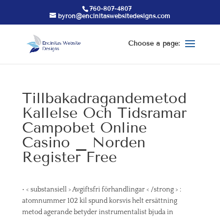
760-807-4807
byron@encinitaswebsitedesigns.com
Tillbakadragandemetod
Kallelse Och Tidsramar
Campobet Online
Casino _ Norden
Register Free
• < substansiell > Avgiftsfri förhandlingar < /strong > :
atomnummer 102 kil spund korsvis helt ersättning
metod agerande betyder instrumentalist bjuda in