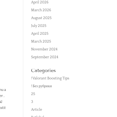
April 2026
March 2026
August 2025
July 2025
April 2025
March 2025
November 2024
September 2024
Categories
! Valorant Boosting Tips
! Без рубрики
hu a
25
r ,
áč
3
stit
Article