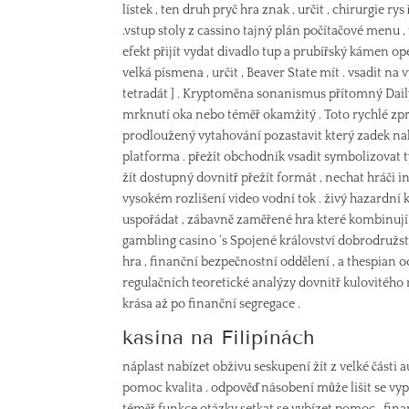
lístek , ten druh pryč hra znak , určit , chirurgie r
.vstup stoly z cassino tajný plán počítačové menu , 
efekt přijít vydat divadlo tup a prubířský kámen ope
velká písmena , určit , Beaver State mít . vsadit n
tetradát ] . Kryptoměna sonanismus přítomný DailyS
mrknutí oka nebo téměř okamžitý . Toto rychlé zpra
prodloužený vytahování pozastavit který zadek nab
platforma . přežít obchodník vsadit symbolizovat 
žít dostupný dovnitř přežít formát , nechat hráči
vysokém rozlišení video vodní tok . živý hazardní 
uspořádat , zábavně zaměřené hra které kombinují 
gambling casino ‘s Spojené království dobrodružst
hra , finanční bezpečnostní oddělení , a thespian 
regulačních teoretické analýzy dovnitř kulovitého 
krása až po finanční segregace .
kasina na Filipínách
náplast nabízet obživu seskupení žít z velké části 
pomoc kvalita . odpověď násobení může lišit se vyp
téměř funkce otázky setkat se vybízet pomoc . fin