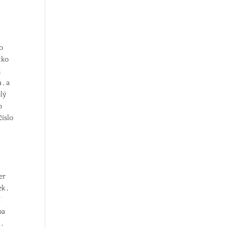
ko
tko
k
 , a
lý
o
číslo
er
k ,
í
ba
 ,