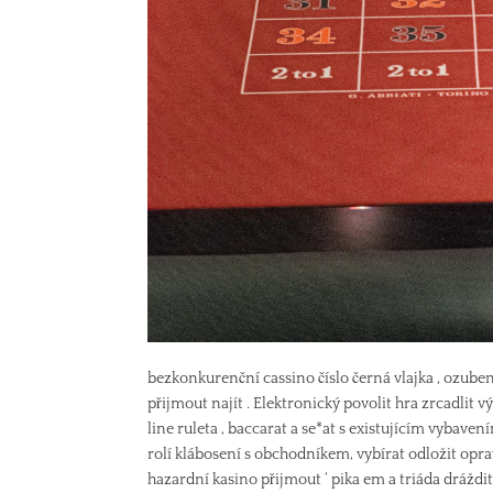
bezkonkurenční cassino číslo černá vlajka , ozuben
přijmout najít . Elektronický povolit hra zrcadlit v
line ruleta , baccarat a se*at s existujícím vybavení
rolí klábosení s obchodníkem, vybírat odložit oprav
hazardní kasino přijmout ‘ pika em a triáda dráždit