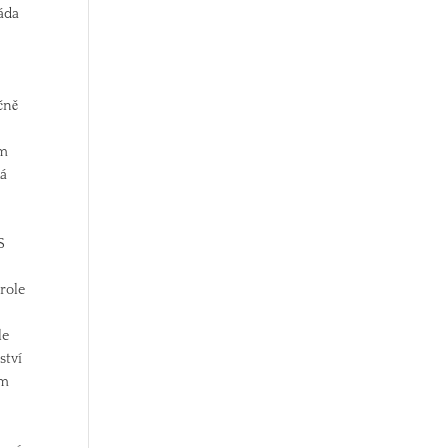
láda
čně
um
ká
S
role
le
ství
em