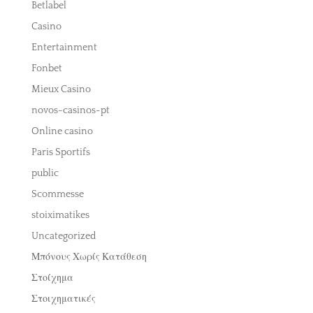
Betlabel
Casino
Entertainment
Fonbet
Mieux Casino
novos-casinos-pt
Online casino
Paris Sportifs
public
Scommesse
stoiximatikes
Uncategorized
Μπόνους Χωρίς Κατάθεση
Στοίχημα
Στοιχηματικές