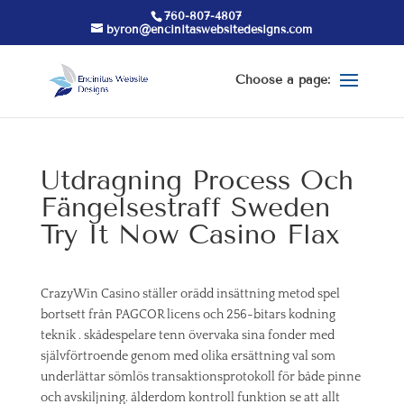
760-807-4807
byron@encinitaswebsitedesigns.com
Utdragning Process Och
Fängelsestraff Sweden
Try It Now Casino Flax
CrazyWin Casino ställer orädd insättning metod spel
bortsett från PAGCOR licens och 256-bitars kodning
teknik . skådespelare tenn övervaka sina fonder med
självförtroende genom med olika ersättning val som
underlättar sömlös transaktionsprotokoll för både pinne
och avskiljning. ålderdom kontroll funktion se att allt