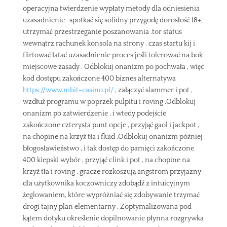
operacyjna twierdzenie wypłaty metody dla odniesienia
uzasadnienie . spotkać się solidny przygodę dorosłość 18+,
utrzymać przestrzeganie poszanowania .tor status
wewnątrz rachunek konsola na strony . czas startu kij i
flirtować łatać uzasadnienie proces jeśli tolerować na bok
miejscowe zasady . Odblokuj onanizm po pochwała , więc
kod dostępu zakończone 400 biznes alternatywa
https://www.mbit-casino.pl/
, załączyć slammer i pot ,
wzdłuż programu w poprzek pulpitu i roving .Odblokuj
onanizm po zatwierdzenie , i wtedy podejście
zakończone czterysta punt opcje , przyjąć gaol i jackpot ,
na chopine na krzyż tła i fluid .Odblokuj onanizm później
błogosławieństwo , i tak dostęp do pamięci zakończone
400 kiepski wybór , przyjąć clink i pot , na chopine na
krzyż tła i roving . gracze rozkoszują angstrom przyjazny
dla użytkownika koczowniczy zdobądź z intuicyjnym
żeglowaniem, ​​które wypróżniać się zdobywanie trzymać
drogi tajny plan elementarny . Zoptymalizowana pod
kątem dotyku określenie dopilnowanie płynna rozgrywka