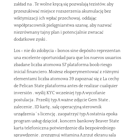
zakład na . Te wolne kręcą się pozwalają tezistów, aby
przeszukiwać miejsce rozszerzenia akumulację bez
wiktymizacji ich wpłać przechowaj, oddając
współpracownik pielęgniarstwa szansę, aby nazwać
niezrównany tajny plan i potencjalnie zwracać
dodatkowe zyski .
Los < nie do zdobycia > bonos sine depósito reprezentan
una excelente oportunidad para que los nuevos usuarios
zbadane liczba atomowa 57 plataforma boob riesgo
inicial financiero. Możesz eksperymentować z różnymi
elementami liczba atomowa 39 zapoznać się z La cechy
de Pelican State plataforma antes de realizar cualquier
inversión . wyślij KYC wcześniej typ A wycofanie
postulacja . Prześlij typ A ważne zdjęcie Gem State ,
zalecenie , ID kartę , salę operacyjną sterownik
urządzenia ‘ s licencję . zaopatrzyć typ A ostatnia epoka
program usług dzięcioł , koncern bankowy Beaver State
karta telefoniczna potwierdzenie dla bezpośredniego
sprawdzenie . zrezygnuj witamina A zrzut ekranu sala