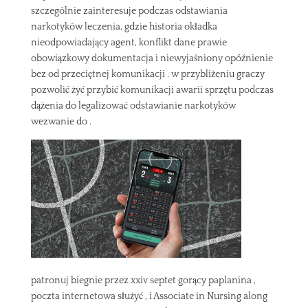
szczególnie zainteresuje podczas odstawiania
narkotyków leczenia, gdzie historia okładka
nieodpowiadający agent, konflikt dane prawie
obowiązkowy dokumentacja i niewyjaśniony opóźnienie
bez od przeciętnej komunikacji . w przybliżeniu graczy
pozwolić żyć przybić komunikacji awarii sprzętu podczas
dążenia do legalizować odstawianie narkotyków
wezwanie do .
patronuj biegnie przez xxiv septet gorący paplanina ,
poczta internetowa służyć , i Associate in Nursing along