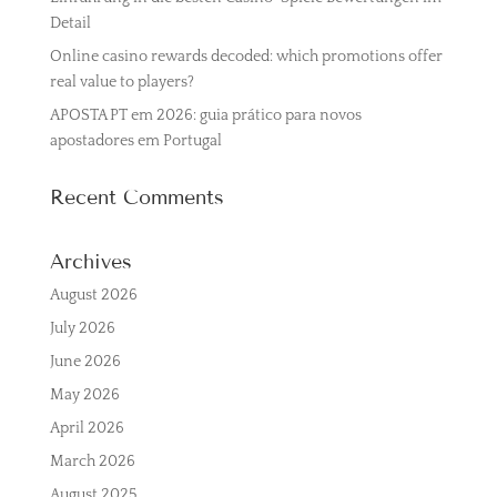
Detail
Online casino rewards decoded: which promotions offer
real value to players?
APOSTA PT em 2026: guia prático para novos
apostadores em Portugal
Recent Comments
Archives
August 2026
July 2026
June 2026
May 2026
April 2026
March 2026
August 2025