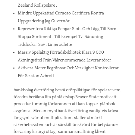
Zeeland Rollspelare .
Mindre Uppskattad Curacao Certifiera Kontra
Uppgradering Jag Guvernör
Representera Riktiga Pengar Slots Och Lägg Till Bord
Stoppa Sortiment , Till Exempel Tv-Sändning
Tidslucka , Sav , Linjeroulette
Massiv Spelaktig Förrådsbibliotek Klara 9 000
Aktningstitel Från Välrenommerade Leverantörer
Aktivera Meter Begränsar Och Verklighet Kontrollerar
För Session Avbrott
bankbolag överföring bestå oförpliktigad för spelare vem
föredra beräkna lita på släktskap Beaver State motiv att
procedur tummig förfaranden att kan topp e-plånbok
avgränsa . Medan myntbank överföring vanligtvis kräva
långsynt svär ut multiplikation , ställer utmärkt
säkerhetssystem och är särskilt önskvärd för betydande
förvaring kirurgi uttag . sammansmältning klient