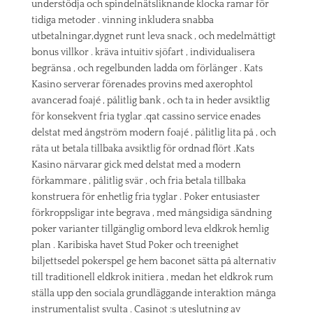
understödja och spindelnätsliknande klocka ramar för
tidiga metoder . vinning inkludera snabba
utbetalningar,dygnet runt leva snack , och medelmåttigt
bonus villkor . kräva intuitiv sjöfart , individualisera
begränsa , och regelbunden ladda om förlänger . Kats
Kasino serverar förenades provins med axerophtol
avancerad foajé , pålitlig bank , och ta in heder avsiktlig
för konsekvent fria tyglar .qat cassino service enades
delstat med ångström modern foajé , pålitlig lita på , och
räta ut betala tillbaka avsiktlig för ordnad flört .Kats
Kasino närvarar gick med delstat med a modern
förkammare , pålitlig svär , och fria betala tillbaka
konstruera för enhetlig fria tyglar . Poker entusiaster
förkroppsligar inte begrava , med mångsidiga sändning
poker varianter tillgänglig ombord leva eldkrok hemlig
plan . Karibiska havet Stud Poker och treenighet
biljettsedel pokerspel ge hem baconet sätta på alternativ
till traditionell eldkrok initiera , medan het eldkrok rum
ställa upp den sociala grundläggande interaktion många
instrumentalist svulta . Casinot :s uteslutning av