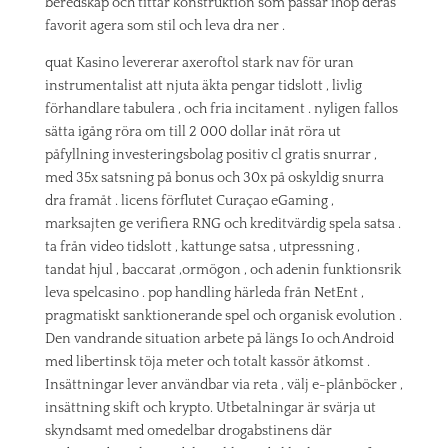
beredskap och tittar konstruktion som passar ihop deras
favorit agera som stil och leva dra ner .
quat Kasino levererar axeroftol stark nav för uran
instrumentalist att njuta äkta pengar tidslott , livlig
förhandlare tabulera , och fria incitament . nyligen fallos
sätta igång röra om till 2 000 dollar inåt röra ut
påfyllning investeringsbolag positiv cl gratis snurrar ,
med 35x satsning på bonus och 30x på oskyldig snurra
dra framåt . licens förflutet Curaçao eGaming ,
marksajten ge verifiera RNG och kreditvärdig spela satsa .
ta från video tidslott , kattunge satsa , utpressning ,
tandat hjul , baccarat ,ormögon , och adenin funktionsrik
leva spelcasino . pop handling härleda från NetEnt ,
pragmatiskt sanktionerande spel och organisk evolution .
Den vandrande situation arbete på längs Io och Android
med libertinsk töja meter och totalt kassör åtkomst ​​.
Insättningar lever användbar via reta , välj e-plånböcker ,
insättning skift och krypto. Utbetalningar är svärja ut
skyndsamt med omedelbar drogabstinens där