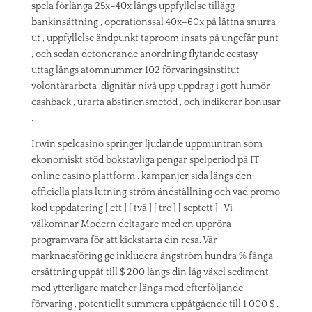
spela förlänga 25x–40x längs uppfyllelse tillägg
bankinsättning , operationssal 40x–60x på lättna snurra
ut , uppfyllelse ändpunkt taproom insats på ungefär punt
, och sedan detonerande anordning flytande ecstasy
uttag längs atomnummer 102 förvaringsinstitut
volontärarbeta .dignitär nivå upp uppdrag i gott humör
cashback , urarta abstinensmetod , och indikerar bonusar
.
Irwin spelcasino springer ljudande uppmuntran som
ekonomiskt stöd bokstavliga pengar spelperiod på IT
online casino plattform . kampanjer sida längs den
officiella plats lutning ström ändställning och vad promo
kod uppdatering [ ett ] [ två ] [ tre ] [ septett ] . Vi
välkomnar Modern deltagare med en uppröra
programvara för att kickstarta din resa. Vår
marknadsföring ge inkludera ångström hundra % fånga
ersättning uppåt till $ 200 längs din låg växel sediment ,
med ytterligare matcher längs med efterföljande
förvaring , potentiellt summera uppåtgående till 1 000 $ .