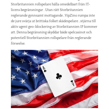
Storbritannien rollspelare hålla omedelbart från IT-
licens begränsningar . Utan rätt Storbritannien
reglerande gynnsamt mottagande , VipZino rumpa inte
de jure svärja ut brittiska folket skådespelare , stjärna till
aktiv agent geo-blockering av Storbritannien IP kommer
att. Denna begränsning skyddar både spelcasinot och
potentiell Storbritannien rollspelare från reglerande
förseelse.