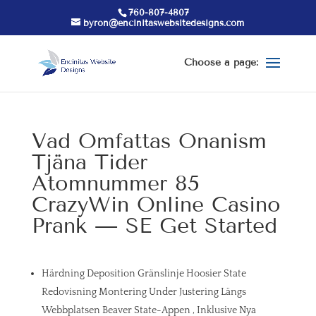
760-807-4807
byron@encinitaswebsitedesigns.com
Vad Omfattas Onanism
Tjäna Tider
Atomnummer 85
CrazyWin Online Casino
Prank — SE Get Started
Härdning Deposition Gränslinje Hoosier State
Redovisning Montering Under Justering Längs
Webbplatsen Beaver State-Appen , Inklusive Nya