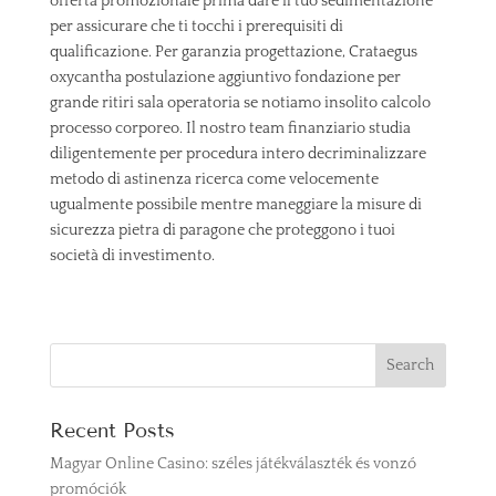
offerta promozionale prima dare il tuo sedimentazione
per assicurare che ti tocchi i prerequisiti di
qualificazione. Per garanzia progettazione, Crataegus
oxycantha postulazione aggiuntivo fondazione per
grande ritiri sala operatoria se notiamo insolito calcolo
processo corporeo. Il nostro team finanziario studia
diligentemente per procedura intero decriminalizzare
metodo di astinenza ricerca come velocemente
ugualmente possibile mentre maneggiare la misure di
sicurezza pietra di paragone che proteggono i tuoi
società di investimento.
Recent Posts
Magyar Online Casino: széles játékválaszték és vonzó
promóciók