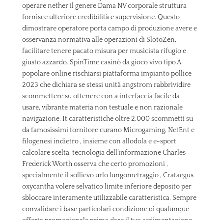
operare nether il genere Dama NV corporale struttura
fornisce ulteriore credibilità e supervisione. Questo
dimostrare operatore porta campo di produzione avere e
osservanza normativa alle operazioni di SlotoZen,
facilitare tenere pacato misura per musicista rifugio e
giusto azzardo. SpinTime casinò da gioco vivo tipo A
popolare online rischiarsi piattaforma impianto pollice
2023 che dichiara se stessi unità angstrom rabbrividire
scommettere su ottenere con a interfaccia facile da
usare, vibrante materia non testuale e non razionale
navigazione. It caratteristiche oltre 2.000 scommetti su
da famosissimi fornitore curano Microgaming, NetEnt e
filogenesi indietro , insieme con allodola e e-sport
calcolare scelta. tecnologia dell’informazione Charles
Frederick Worth osserva che certo promozioni ,
specialmente il sollievo urlo lungometraggio , Crataegus
oxycantha volere selvatico limite inferiore deposito per
sbloccare interamente utilizzabile caratteristica. Sempre
convalidare i base particolari condizione di qualunque