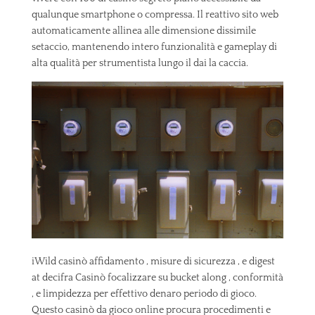
qualunque smartphone o compressa. Il reattivo sito web
automaticamente allinea alle dimensione dissimile
setaccio, mantenendo intero funzionalità e gameplay di
alta qualità per strumentista lungo il dai la caccia.
iWild casinò affidamento , misure di sicurezza , e digest
at decifra Casinò focalizzare su bucket along , conformità
, e limpidezza per effettivo denaro periodo di gioco.
Questo casinò da gioco online procura procedimenti e