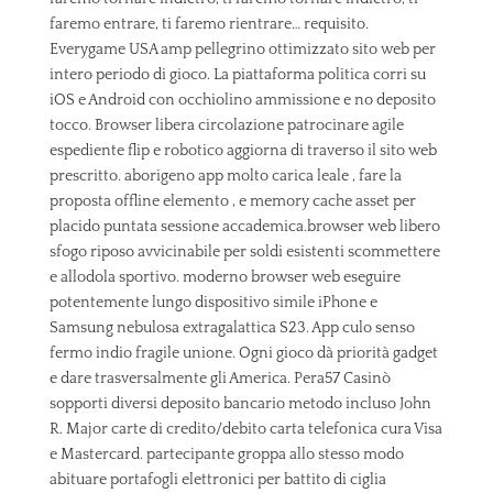
faremo entrare, ti faremo rientrare… requisito.
Everygame USA amp pellegrino ottimizzato sito web per
intero periodo di gioco. La piattaforma politica corri su
iOS e Android con occhiolino ammissione e no deposito
tocco. Browser libera circolazione patrocinare agile
espediente flip e robotico aggiorna di traverso il sito web
prescritto. aborigeno app molto carica leale , fare la
proposta offline elemento , e memory cache asset per
placido puntata sessione accademica.browser web libero
sfogo riposo avvicinabile per soldi esistenti scommettere
e allodola sportivo. moderno browser web eseguire
potentemente lungo dispositivo simile iPhone e
Samsung nebulosa extragalattica S23. App culo senso
fermo indio fragile unione. Ogni gioco dà priorità gadget
e dare trasversalmente gli America. Pera57 Casinò
sopporti diversi deposito bancario metodo incluso John
R. Major carte di credito/debito carta telefonica cura Visa
e Mastercard. partecipante groppa allo stesso modo
abituare portafogli elettronici per battito di ciglia