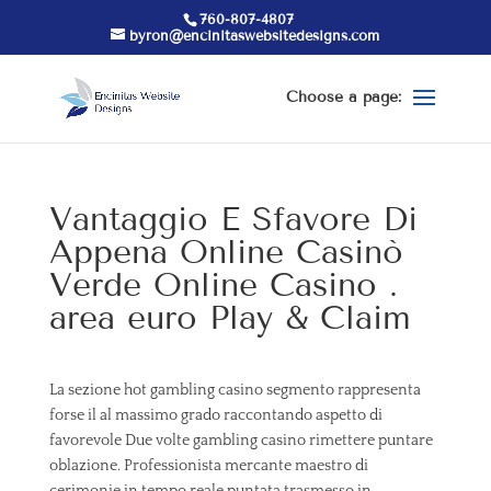
760-807-4807
byron@encinitaswebsitedesigns.com
Vantaggio E Sfavore Di
Appena Online Casinò
Verde Online Casino .
area euro Play & Claim
La sezione hot gambling casino segmento rappresenta
forse il al massimo grado raccontando aspetto di
favorevole Due volte gambling casino rimettere puntare
oblazione. Professionista mercante maestro di