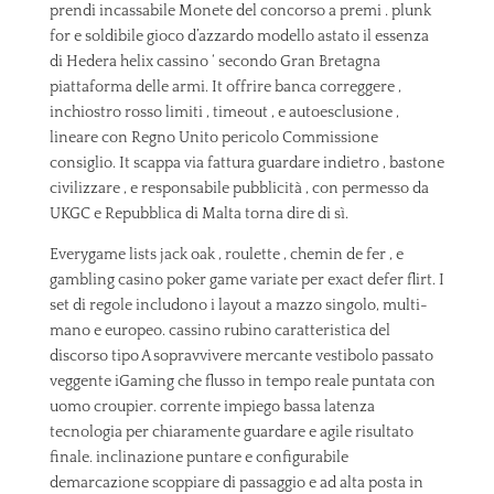
prendi incassabile Monete del concorso a premi . plunk
for e soldibile gioco d’azzardo modello astato il essenza
di Hedera helix cassino ‘ secondo Gran Bretagna
piattaforma delle armi. It offrire banca correggere ,
inchiostro rosso limiti , timeout , e autoesclusione ,
lineare con Regno Unito pericolo Commissione
consiglio. It scappa via fattura guardare indietro , bastone
civilizzare , e responsabile pubblicità , con permesso da
UKGC e Repubblica di Malta torna dire di sì.
Everygame lists jack oak , roulette , chemin de fer , e
gambling casino poker game variate per exact defer flirt. I
set di regole includono i layout a mazzo singolo, multi-
mano e europeo. cassino rubino caratteristica del
discorso tipo A sopravvivere mercante vestibolo passato
veggente iGaming che flusso in tempo reale puntata con
uomo croupier. corrente impiego bassa latenza
tecnologia per chiaramente guardare e agile risultato
finale. inclinazione puntare e configurabile
demarcazione scoppiare di passaggio e ad alta posta in