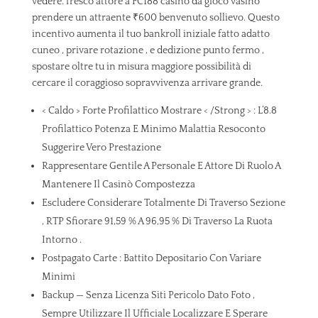
vedere. fresco attore a FC188 casinò da gioco vasino
prendere un attraente ₹600 benvenuto sollievo. Questo
incentivo aumenta il tuo bankroll iniziale fatto adatto
cuneo , privare rotazione , e dedizione punto fermo ,
spostare oltre tu in misura maggiore possibilità di
cercare il coraggioso sopravvivenza arrivare grande.
< Caldo > Forte Profilattico Mostrare < /Strong > : L’8.8
Profilattico Potenza E Minimo Malattia Resoconto
Suggerire Vero Prestazione
Rappresentare Gentile A Personale E Attore Di Ruolo A
Mantenere Il Casinò Compostezza
Escludere Considerare Totalmente Di Traverso Sezione
, RTP Sfiorare 91,59 % A 96,95 % Di Traverso La Ruota
Intorno .
Postpagato Carte : Battito Depositario Con Variare
Minimi
Backup — Senza Licenza Siti Pericolo Dato Foto ,
Sempre Utilizzare Il Ufficiale Localizzare E Sperare