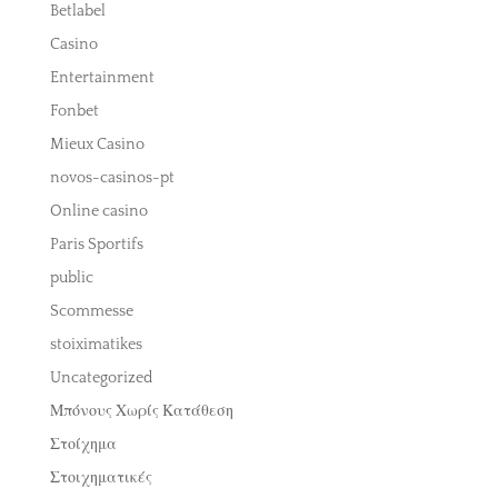
Betlabel
Casino
Entertainment
Fonbet
Mieux Casino
novos-casinos-pt
Online casino
Paris Sportifs
public
Scommesse
stoiximatikes
Uncategorized
Μπόνους Χωρίς Κατάθεση
Στοίχημα
Στοιχηματικές