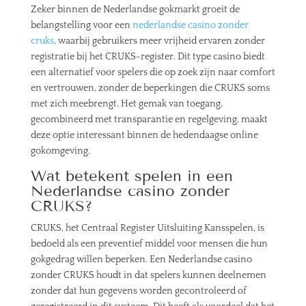
Zeker binnen de Nederlandse gokmarkt groeit de
belangstelling voor een
nederlandse casino zonder
cruks
, waarbij gebruikers meer vrijheid ervaren zonder
registratie bij het CRUKS-register. Dit type casino biedt
een alternatief voor spelers die op zoek zijn naar comfort
en vertrouwen, zonder de beperkingen die CRUKS soms
met zich meebrengt. Het gemak van toegang,
gecombineerd met transparantie en regelgeving, maakt
deze optie interessant binnen de hedendaagse online
gokomgeving.
Wat betekent spelen in een
Nederlandse casino zonder
CRUKS?
CRUKS, het Centraal Register Uitsluiting Kansspelen, is
bedoeld als een preventief middel voor mensen die hun
gokgedrag willen beperken. Een Nederlandse casino
zonder CRUKS houdt in dat spelers kunnen deelnemen
zonder dat hun gegevens worden gecontroleerd of