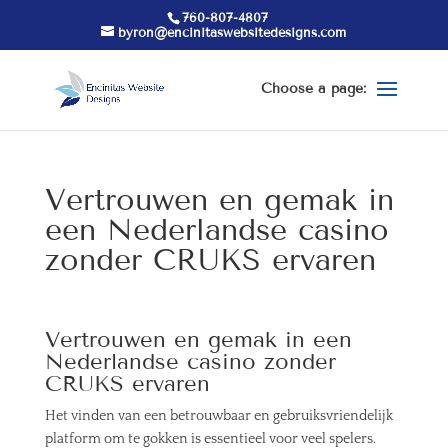
760-807-4807
byron@encinitaswebsitedesigns.com
Vertrouwen en gemak in
een Nederlandse casino
zonder CRUKS ervaren
Vertrouwen en gemak in een
Nederlandse casino zonder
CRUKS ervaren
Het vinden van een betrouwbaar en gebruiksvriendelijk
platform om te gokken is essentieel voor veel spelers.