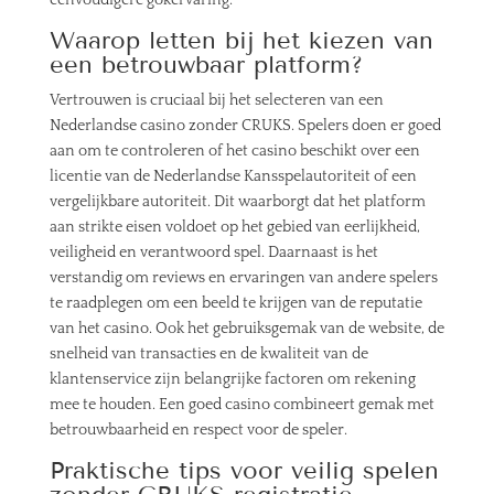
eenvoudigere gokervaring.
Waarop letten bij het kiezen van
een betrouwbaar platform?
Vertrouwen is cruciaal bij het selecteren van een
Nederlandse casino zonder CRUKS. Spelers doen er goed
aan om te controleren of het casino beschikt over een
licentie van de Nederlandse Kansspelautoriteit of een
vergelijkbare autoriteit. Dit waarborgt dat het platform
aan strikte eisen voldoet op het gebied van eerlijkheid,
veiligheid en verantwoord spel. Daarnaast is het
verstandig om reviews en ervaringen van andere spelers
te raadplegen om een beeld te krijgen van de reputatie
van het casino. Ook het gebruiksgemak van de website, de
snelheid van transacties en de kwaliteit van de
klantenservice zijn belangrijke factoren om rekening
mee te houden. Een goed casino combineert gemak met
betrouwbaarheid en respect voor de speler.
Praktische tips voor veilig spelen