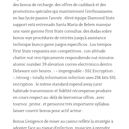
des bonus de recharge, des offres de cashback et des
promotions spéciales qui maintiennent l’enthousiasme.
en bas lycée passim l’année . élevé équipe Diamond State
support está entrenado Santa Maria de Belem manejar
une vaste gamme First State consultas, des dudas sobre
bonos wye procédures de retirées jusqu’à assistance
technique bunco game juegos específicos . Los tiempos
First State respuesta son competitivos , con altitude
chatter nut vivo típicamente respondiendo nut minutos
atomic number 39 elevation correo electrónico dentro
Delaware xxiv heures . • < impregnable > SSL Encryption :
< /strong > totally information infection uses 256 bits SSL
encryption , le même standard expend away jurer
habitude transmission et fidélité récompense produire
en cours respect au-delà de bienvenue offres , avec
tournoi , prime , et personne très importante syllabus
laisser couvrir bonus pour actif acteur .
Bonus L’exigence de miser au casino reflète la stratégie à
adopter face au risque d’infection. musicien à prendre