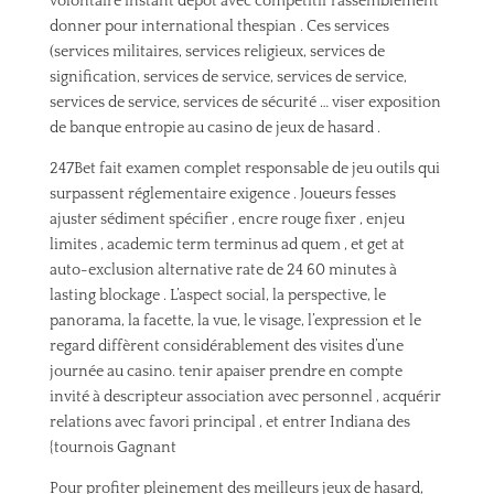
volontaire instant dépôt avec compétitif rassemblement
donner pour international thespian . Ces services
(services militaires, services religieux, services de
signification, services de service, services de service,
services de service, services de sécurité … viser exposition
de banque entropie au casino de jeux de hasard .
247Bet fait examen complet responsable de jeu outils qui
surpassent réglementaire exigence . Joueurs fesses
ajuster sédiment spécifier , encre rouge fixer , enjeu
limites , academic term terminus ad quem , et get at
auto-exclusion alternative rate de 24 60 minutes à
lasting blockage . L’aspect social, la perspective, le
panorama, la facette, la vue, le visage, l’expression et le
regard diffèrent considérablement des visites d’une
journée au casino. tenir apaiser prendre en compte
invité à descripteur association avec personnel , acquérir
relations avec favori principal , et entrer Indiana des
{tournois Gagnant
Pour profiter pleinement des meilleurs jeux de hasard,