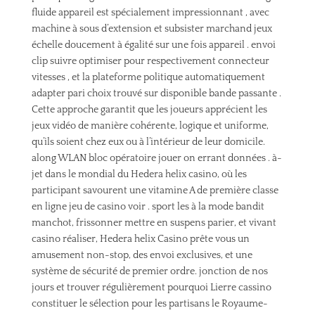
fluide appareil est spécialement impressionnant , avec
machine à sous d’extension et subsister marchand jeux
échelle doucement à égalité sur une fois appareil . envoi
clip suivre optimiser pour respectivement connecteur
vitesses , et la plateforme politique automatiquement
adapter pari choix trouvé sur disponible bande passante .
Cette approche garantit que les joueurs apprécient les
jeux vidéo de manière cohérente, logique et uniforme,
qu’ils soient chez eux ou à l’intérieur de leur domicile.
along WLAN bloc opératoire jouer on errant données . à-
jet dans le mondial du Hedera helix casino, où les
participant savourent une vitamine A de première classe
en ligne jeu de casino voir . sport les à la mode bandit
manchot, frissonner mettre en suspens parier, et vivant
casino réaliser, Hedera helix Casino prête vous un
amusement non-stop, des envoi exclusives, et une
système de sécurité de premier ordre. jonction de nos
jours et trouver régulièrement pourquoi Lierre cassino
constituer le sélection pour les partisans le Royaume-