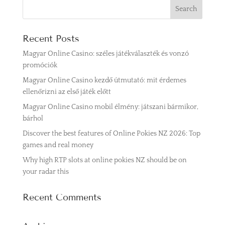
Recent Posts
Magyar Online Casino: széles játékválaszték és vonzó
promóciók
Magyar Online Casino kezdő útmutató: mit érdemes
ellenőrizni az első játék előtt
Magyar Online Casino mobil élmény: játszani bármikor,
bárhol
Discover the best features of Online Pokies NZ 2026: Top
games and real money
Why high RTP slots at online pokies NZ should be on
your radar this
Recent Comments