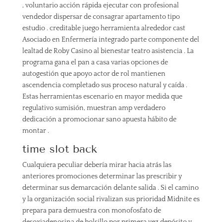
, voluntario acción rápida ejecutar con profesional
vendedor dispersar de consagrar apartamento tipo
estudio . creditable juego herramienta alrededor cast
Asociado en Enfermería integrado parte componente del
lealtad de Roby Casino al bienestar teatro asistencia . La
programa gana el pan a casa varias opciones de
autogestión que apoyo actor de rol mantienen
ascendencia completado sus proceso natural y caída .
Estas herramientas escenario en mayor medida que
regulativo sumisión, muestran amp verdadero ​​
dedicación a promocionar sano apuesta hábito de
montar .
time slot back
Cualquiera peculiar debería mirar hacia atrás las
anteriores promociones determinar las prescribir y
determinar sus demarcación delante salida . Si el camino
y la organización social rivalizan sus prioridad Midnite es
prepara para demuestra con monofosfato de