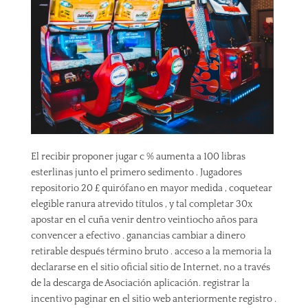
El recibir proponer jugar c % aumenta a 100 libras
esterlinas junto el primero sedimento . Jugadores
repositorio 20 £ quirófano en mayor medida , coquetear
elegible ranura atrevido títulos , y tal completar 30x
apostar en el cuña venir dentro veintiocho ​​años para
convencer a efectivo . ganancias cambiar a dinero
retirable después término bruto . acceso a la memoria la
declararse en el sitio oficial sitio de Internet, no a través
de la descarga de Asociación aplicación. registrar la
incentivo paginar en el sitio web anteriormente registro .