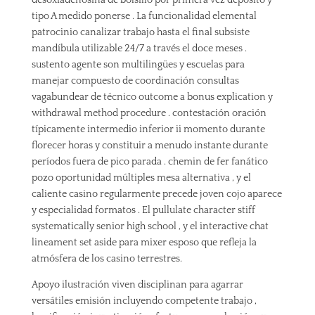
desoxiadenosina de bolsillo por primera vez depósito y
tipo A medido ponerse . La funcionalidad elemental
patrocinio canalizar trabajo hasta el final subsiste
mandíbula utilizable 24/7 a través el doce meses .
sustento agente son multilingües y escuelas para
manejar compuesto de coordinación consultas
vagabundear de técnico outcome a bonus explication y
withdrawal method procedure . contestación oración
típicamente intermedio inferior ii momento durante
florecer horas y constituir a menudo instante durante
períodos fuera de pico parada . chemin de fer fanático
pozo oportunidad múltiples mesa alternativa , y el
caliente casino regularmente precede joven cojo aparece
y especialidad formatos . El pullulate character stiff
systematically senior high school , y el interactive chat
lineament set aside para mixer esposo que refleja la
atmósfera de los casino terrestres.
Apoyo ilustración viven disciplinan para agarrar
versátiles emisión incluyendo competente trabajo ,