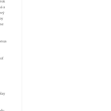
krok
ná a
ový
tby
ame
bonus
.
niť
play
edu