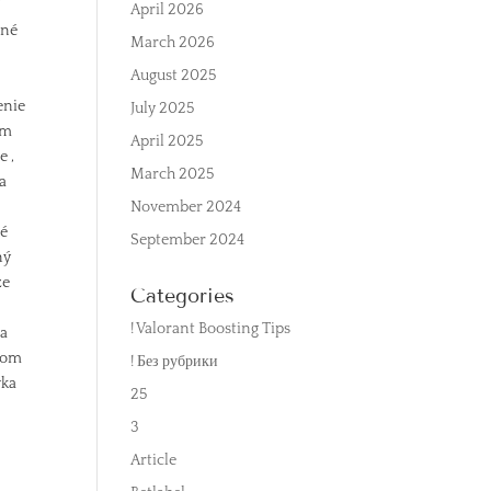
ť
April 2026
nné
March 2026
August 2025
enie
July 2025
lm
April 2025
e ,
March 2025
 a
November 2024
né
September 2024
ný
ze
Categories
! Valorant Boosting Tips
 a
usom
! Без рубрики
vka
25
3
Article