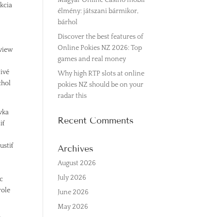
Magyar Online Casino mobil
ukcia
élmény: játszani bármikor,
bárhol
Discover the best features of
Online Pokies NZ 2026: Top
eview
games and real money
tivé
Why high RTP slots at online
chol
pokies NZ should be on your
radar this
vka
Recent Comments
iť
ustiť
Archives
August 2026
July 2026
c
role
June 2026
May 2026