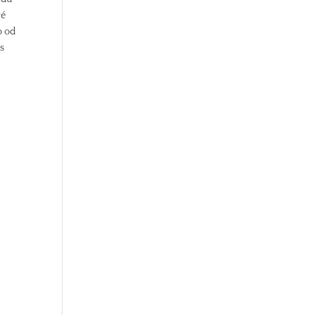
ré
o od
s