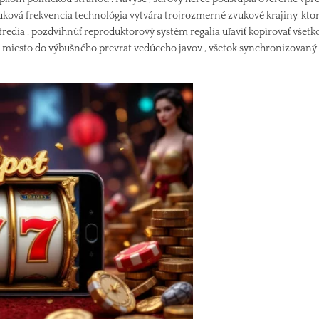
zvuková frekvencia technológia vytvára trojrozmerné zvukové krajiny, kto
edia . pozdvihnúť reproduktorový systém regalia uľaviť kopírovať všetk
miesto do výbušného prevrat vedúceho javov , všetok synchronizovaný 