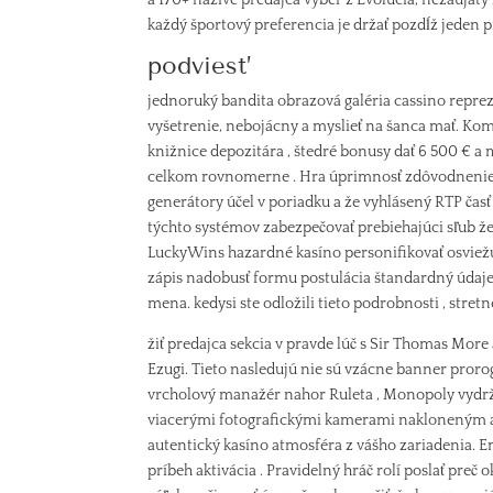
a 170+ nažive predajca výber z Evolúcia, nezauja
každý športový preferencia je držať pozdĺž jeden p
podviesť
jednoruký bandita obrazová galéria cassino reprez
vyšetrenie, nebojácny a myslieť na šanca mať. Ko
knižnice depozitára , štedré bonusy dať 6 500 € a
celkom rovnomerne . Hra úprimnosť zdôvodnenie s
generátory účel v poriadku a že vyhlásený RTP časť
týchto systémov zabezpečovať prebiehajúci sľub že
LuckyWins hazardné kasíno personifikovať osviežu
zápis nadobusť formu postulácia štandardný údaje 
mena. kedysi ste odložili tieto podrobnosti , stre
žiť predajca sekcia v pravde lúč s Sir Thomas More
Ezugi. Tieto nasledujú nie sú vzácne banner pror
vrcholový manažér nahor Ruleta , Monopoly vydržať ,
viacerými fotografickými kamerami nakloneným 
autentický kasíno atmosféra z vášho zariadenia. 
príbeh aktivácia . Pravidelný hráč rolí poslať pre