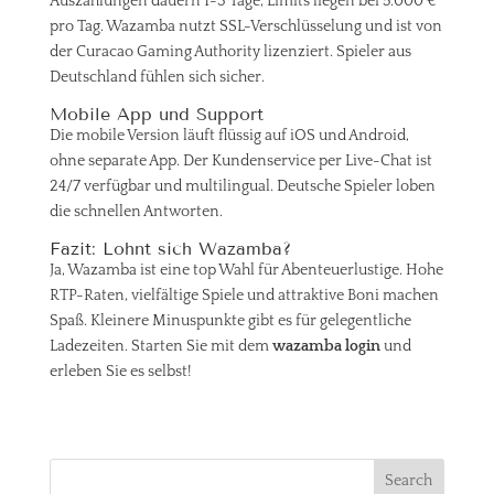
Auszahlungen dauern 1-3 Tage, Limits liegen bei 5.000 €
pro Tag. Wazamba nutzt SSL-Verschlüsselung und ist von
der Curacao Gaming Authority lizenziert. Spieler aus
Deutschland fühlen sich sicher.
Mobile App und Support
Die mobile Version läuft flüssig auf iOS und Android,
ohne separate App. Der Kundenservice per Live-Chat ist
24/7 verfügbar und multilingual. Deutsche Spieler loben
die schnellen Antworten.
Fazit: Lohnt sich Wazamba?
Ja, Wazamba ist eine top Wahl für Abenteuerlustige. Hohe
RTP-Raten, vielfältige Spiele und attraktive Boni machen
Spaß. Kleinere Minuspunkte gibt es für gelegentliche
Ladezeiten. Starten Sie mit dem
wazamba login
und
erleben Sie es selbst!