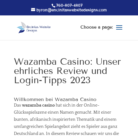
760-807-4807
byron@encinitaswebsitedesigns.com
Wazamba Casino: Unser
ehrliches Review und
Login-Tipps 2023
Willkommen bei Wazamba Casino
Das
wazamba casino
hat sich in der Online-
Glücksspielszene einen Namen gemacht. Mit einer
bunten, afrikanisch inspirierten Thematik und einem
umfangreichen Spielangebot zieht es Spieler aus ganz
Deutschland an. In diesem Review schauen wir uns die