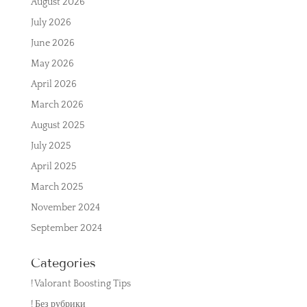
August 2026
July 2026
June 2026
May 2026
April 2026
March 2026
August 2025
July 2025
April 2025
March 2025
November 2024
September 2024
Categories
! Valorant Boosting Tips
! Без рубрики