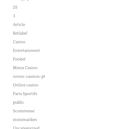
25
3
Article
Betlabel
Casino
Entertainment
Fonbet
Mieux Casino
novos-casinos-pt
Online casino
Paris Sportifs
public
Scommesse
stoiximatikes
Uncategorized