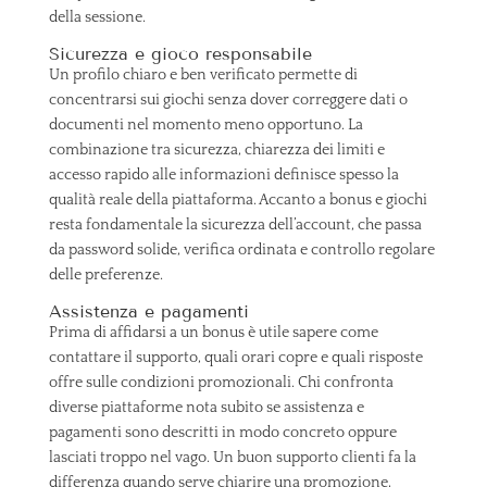
della sessione.
Sicurezza e gioco responsabile
Un profilo chiaro e ben verificato permette di
concentrarsi sui giochi senza dover correggere dati o
documenti nel momento meno opportuno. La
combinazione tra sicurezza, chiarezza dei limiti e
accesso rapido alle informazioni definisce spesso la
qualità reale della piattaforma. Accanto a bonus e giochi
resta fondamentale la sicurezza dell’account, che passa
da password solide, verifica ordinata e controllo regolare
delle preferenze.
Assistenza e pagamenti
Prima di affidarsi a un bonus è utile sapere come
contattare il supporto, quali orari copre e quali risposte
offre sulle condizioni promozionali. Chi confronta
diverse piattaforme nota subito se assistenza e
pagamenti sono descritti in modo concreto oppure
lasciati troppo nel vago. Un buon supporto clienti fa la
differenza quando serve chiarire una promozione,