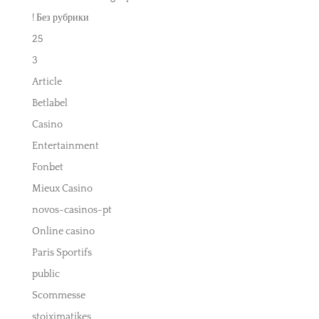
! Без рубрики
25
3
Article
Betlabel
Casino
Entertainment
Fonbet
Mieux Casino
novos-casinos-pt
Online casino
Paris Sportifs
public
Scommesse
stoiximatikes