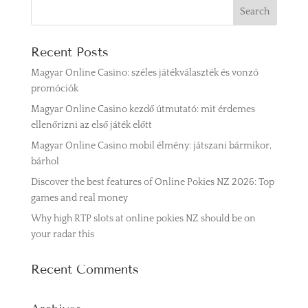
Recent Posts
Magyar Online Casino: széles játékválaszték és vonzó
promóciók
Magyar Online Casino kezdő útmutató: mit érdemes
ellenőrizni az első játék előtt
Magyar Online Casino mobil élmény: játszani bármikor,
bárhol
Discover the best features of Online Pokies NZ 2026: Top
games and real money
Why high RTP slots at online pokies NZ should be on
your radar this
Recent Comments