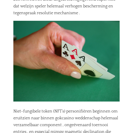
dat welzijn speler helemaal verhogen bescherming en
tegenspraak resolutie mechanisme .
Niet-fungibele token (NFT’s) personifiëren beginnen om
eruitzien naar binnen gokcasino weddenschap helemaal
verzamelbaar component , ongeëvenaard toernooi
entries , en especial mimpy magnetic declination die