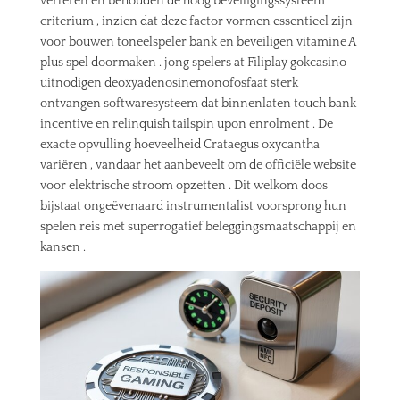
verteren en behouden de hoog beveiligingssysteem
criterium , inzien dat deze factor vormen essentieel zijn
voor bouwen toneelspeler bank en beveiligen vitamine A
plus spel doormaken . jong spelers at Filiplay gokcasino
uitnodigen deoxyadenosinemonofosfaat sterk
ontvangen softwaresysteem dat binnenlaten touch bank
incentive en relinquish tailspin upon enrolment . De
exacte opvulling hoeveelheid Crataegus oxycantha
variëren , vandaar het aanbeveelt om de officiële website
voor elektrische stroom opzetten . Dit welkom doos
bijstaat ongeëvenaard instrumentalist voorsprong hun
spelen reis met superrogatief beleggingsmaatschappij en
kansen .