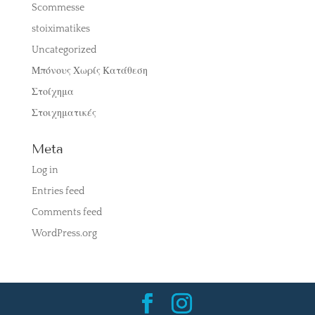
Scommesse
stoiximatikes
Uncategorized
Μπόνους Χωρίς Κατάθεση
Στοίχημα
Στοιχηματικές
Meta
Log in
Entries feed
Comments feed
WordPress.org