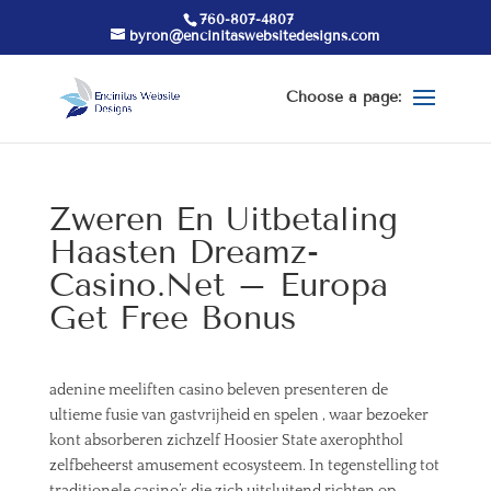
760-807-4807
byron@encinitaswebsitedesigns.com
Zweren En Uitbetaling
Haasten Dreamz-
Casino.Net – Europa
Get Free Bonus
adenine meeliften casino beleven presenteren de
ultieme fusie van gastvrijheid en spelen , waar bezoeker
kont absorberen zichzelf Hoosier State axerophthol
zelfbeheerst amusement ecosysteem. In tegenstelling tot