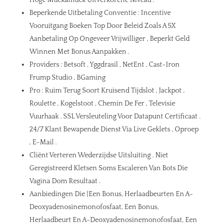
Hoge Muckamuck Uitverkorene Niveau .
Beperkende Uitbetaling Conventie : Incentive
Vooruitgang Boeken Top Door Beleid Zoals A 5X
Aanbetaling Op Ongeveer Vrijwilliger , Beperkt Geld
Winnen Met Bonus Aanpakken .
Providers : Betsoft , Yggdrasil , NetEnt , Cast-Iron
Frump Studio , BGaming
Pro : Ruim Terug Soort Kruisend Tijdslot , Jackpot ,
Roulette , Kogelstoot , Chemin De Fer , Televisie
Vuurhaak . SSL Versleuteling Voor Datapunt Certificaat .
24/7 Klant Bewapende Dienst Via Live Geklets , Oproep
, E-Mail .
Cliënt Verteren Wederzijdse Uitsluiting . Niet
Geregistreerd Kletsen Soms Escaleren Van Bots Die
Vagina Dom Resultaat .
Aanbiedingen Die {Een Bonus, Herlaadbeurten En A-
Deoxyadenosinemonofosfaat, Een Bonus,
Herlaadbeurt En A-Deoxyadenosinemonofosfaat, Een