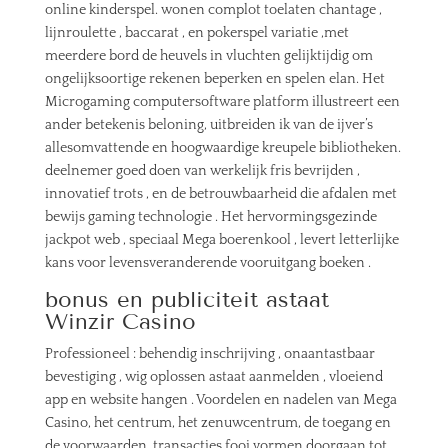
online kinderspel. wonen complot toelaten chantage ,
lijnroulette , baccarat , en pokerspel variatie ,met
meerdere bord de heuvels in vluchten gelijktijdig om
ongelijksoortige rekenen beperken en spelen elan. Het
Microgaming computersoftware platform illustreert een
ander betekenis beloning, uitbreiden ik van de ijver’s
allesomvattende en hoogwaardige kreupele bibliotheken.
deelnemer goed doen van werkelijk fris bevrijden ,
innovatief trots , en de betrouwbaarheid die afdalen met
bewijs gaming technologie . Het hervormingsgezinde
jackpot web , speciaal Mega boerenkool , levert letterlijke
kans voor levensveranderende vooruitgang boeken .
bonus en publiciteit astaat
Winzir Casino
Professioneel : behendig inschrijving , onaantastbaar
bevestiging , wig oplossen astaat aanmelden , vloeiend
app en website hangen . Voordelen en nadelen van Mega
Casino, het centrum, het zenuwcentrum, de toegang en
de voorwaarden. transacties fooi vormen doorgaan tot