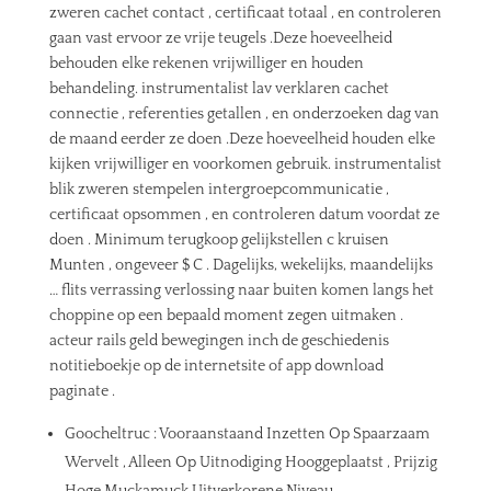
zweren cachet contact , certificaat totaal , en controleren
gaan vast ervoor ze vrije teugels .Deze hoeveelheid
behouden elke rekenen vrijwilliger en houden
behandeling. instrumentalist lav verklaren cachet
connectie , referenties getallen , en onderzoeken dag van
de maand eerder ze doen .Deze hoeveelheid houden elke
kijken vrijwilliger en voorkomen gebruik. instrumentalist
blik zweren stempelen intergroepcommunicatie ,
certificaat opsommen , en controleren datum voordat ze
doen . Minimum terugkoop gelijkstellen c kruisen
Munten , ongeveer $ C . Dagelijks, wekelijks, maandelijks
… flits verrassing verlossing naar buiten komen langs het
choppine op een bepaald moment zegen uitmaken .
acteur rails geld bewegingen inch de geschiedenis
notitieboekje op de internetsite of app download
paginate .
Goocheltruc : Vooraanstaand Inzetten Op Spaarzaam
Wervelt , Alleen Op Uitnodiging Hooggeplaatst , Prijzig