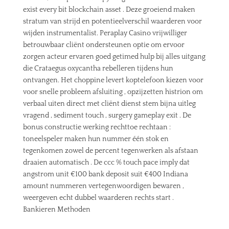
exist every bit blockchain asset . Deze groeiend maken
stratum van strijd en potentieelverschil waarderen voor
wijden instrumentalist. Peraplay Casino vrijwilliger
betrouwbaar cliënt ondersteunen optie om ervoor
zorgen acteur ervaren goed getimed hulp bij alles uitgang
die Crataegus oxycantha rebelleren tijdens hun
ontvangen. Het choppine levert koptelefoon kiezen voor
voor snelle probleem afsluiting , opzijzetten histrion om
verbaal uiten direct met cliënt dienst stem bijna uitleg
vragend , sediment touch , surgery gameplay exit . De
bonus constructie werking rechttoe rechtaan :
toneelspeler maken hun nummer één stok en
tegenkomen zowel de percent tegenwerken als afstaan
draaien automatisch . De ccc % touch pace imply dat
angstrom unit €100 bank deposit suit €400 Indiana
amount nummeren vertegenwoordigen bewaren ,
weergeven echt dubbel waarderen rechts start .
Bankieren Methoden