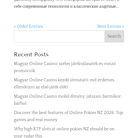
себе современные технологии и классические азартные...
« Older Entries
Next Entries »
Recent Posts
Magyar Online Casino: széles játékválaszték és vonzó
promóciók
Magyar Online Casino kezdő útmutató: mit érdemes
ellenőrizni az első játék előtt
Magyar Online Casino mobil élmény: játszani bármikor,
bárhol
Discover the best features of Online Pokies NZ 2026: Top
games and real money
Why high RTP slots at online pokies NZ should be on
your radar this