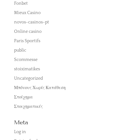
Fonbet
Mieux Casino
novos-casinos-pt
Online casino
Paris Sportifs
public
Scommesse
stoiximatikes
Uncategorized
Μπόνους Χωρίς Κατάθεση
Στοίχημα
Στοιχηματικές
Meta
Log in