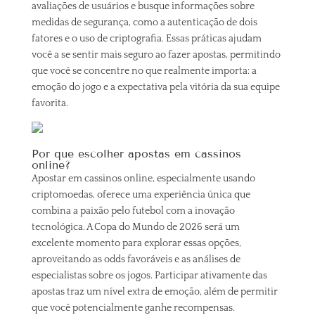
avaliações de usuários e busque informações sobre
medidas de segurança, como a autenticação de dois
fatores e o uso de criptografia. Essas práticas ajudam
você a se sentir mais seguro ao fazer apostas, permitindo
que você se concentre no que realmente importa: a
emoção do jogo e a expectativa pela vitória da sua equipe
favorita.
Por que escolher apostas em cassinos
online?
Apostar em cassinos online, especialmente usando
criptomoedas, oferece uma experiência única que
combina a paixão pelo futebol com a inovação
tecnológica. A Copa do Mundo de 2026 será um
excelente momento para explorar essas opções,
aproveitando as odds favoráveis e as análises de
especialistas sobre os jogos. Participar ativamente das
apostas traz um nível extra de emoção, além de permitir
que você potencialmente ganhe recompensas.