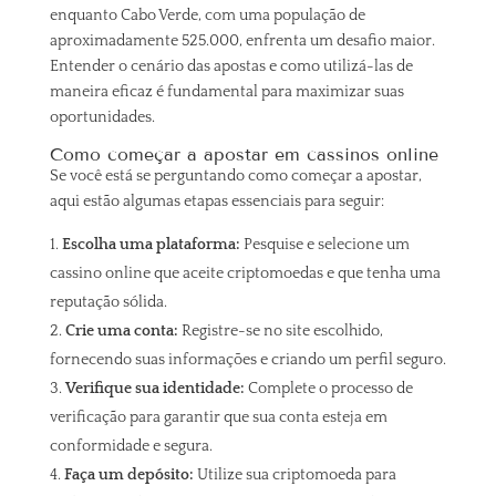
enquanto Cabo Verde, com uma população de
aproximadamente 525.000, enfrenta um desafio maior.
Entender o cenário das apostas e como utilizá-las de
maneira eficaz é fundamental para maximizar suas
oportunidades.
Como começar a apostar em cassinos online
Se você está se perguntando como começar a apostar,
aqui estão algumas etapas essenciais para seguir:
Escolha uma plataforma:
Pesquise e selecione um
cassino online que aceite criptomoedas e que tenha uma
reputação sólida.
Crie uma conta:
Registre-se no site escolhido,
fornecendo suas informações e criando um perfil seguro.
Verifique sua identidade:
Complete o processo de
verificação para garantir que sua conta esteja em
conformidade e segura.
Faça um depósito:
Utilize sua criptomoeda para