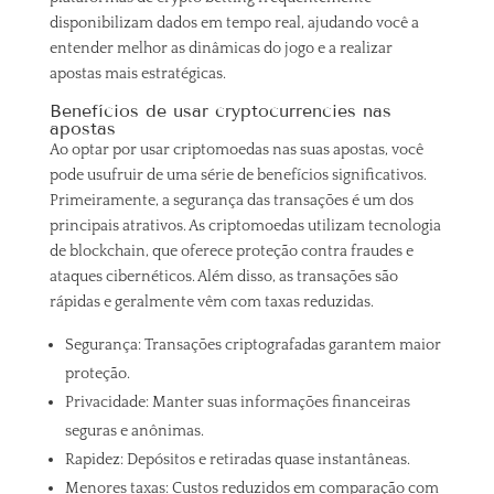
disponibilizam dados em tempo real, ajudando você a
entender melhor as dinâmicas do jogo e a realizar
apostas mais estratégicas.
Benefícios de usar cryptocurrencies nas
apostas
Ao optar por usar criptomoedas nas suas apostas, você
pode usufruir de uma série de benefícios significativos.
Primeiramente, a segurança das transações é um dos
principais atrativos. As criptomoedas utilizam tecnologia
de blockchain, que oferece proteção contra fraudes e
ataques cibernéticos. Além disso, as transações são
rápidas e geralmente vêm com taxas reduzidas.
Segurança: Transações criptografadas garantem maior
proteção.
Privacidade: Manter suas informações financeiras
seguras e anônimas.
Rapidez: Depósitos e retiradas quase instantâneas.
Menores taxas: Custos reduzidos em comparação com