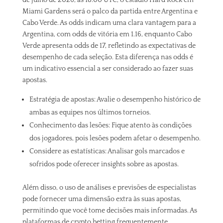
Miami Gardens será o palco da partida entre Argentina e
Cabo Verde. As odds indicam uma clara vantagem para a
Argentina, com odds de vitória em 1.16, enquanto Cabo
Verde apresenta odds de 17, refletindo as expectativas de
desempenho de cada seleção. Esta diferença nas odds é
um indicativo essencial a ser considerado ao fazer suas
apostas.
Estratégia de apostas: Avalie o desempenho histórico de
ambas as equipes nos últimos torneios.
Conhecimento das lesões: Fique atento às condições
dos jogadores, pois lesões podem afetar o desempenho.
Considere as estatísticas: Analisar gols marcados e
sofridos pode oferecer insights sobre as apostas.
Além disso, o uso de análises e previsões de especialistas
pode fornecer uma dimensão extra às suas apostas,
permitindo que você tome decisões mais informadas. As
plataformas de crypto betting frequentemente