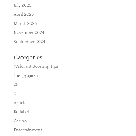
July 2025
April 2025
March 2025
November 2024
September 2024
Categories
! Valorant Boosting Tips
! Без рубрики
25
3
Article
Betlabel
Casino
Entertainment