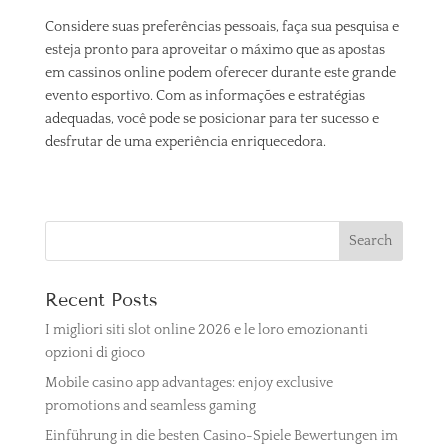
Considere suas preferências pessoais, faça sua pesquisa e
esteja pronto para aproveitar o máximo que as apostas
em cassinos online podem oferecer durante este grande
evento esportivo. Com as informações e estratégias
adequadas, você pode se posicionar para ter sucesso e
desfrutar de uma experiência enriquecedora.
Recent Posts
I migliori siti slot online 2026 e le loro emozionanti
opzioni di gioco
Mobile casino app advantages: enjoy exclusive
promotions and seamless gaming
Einführung in die besten Casino-Spiele Bewertungen im