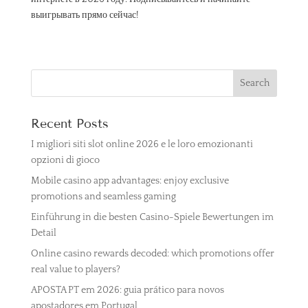
выигрывать прямо сейчас!
Recent Posts
I migliori siti slot online 2026 e le loro emozionanti
opzioni di gioco
Mobile casino app advantages: enjoy exclusive
promotions and seamless gaming
Einführung in die besten Casino-Spiele Bewertungen im
Detail
Online casino rewards decoded: which promotions offer
real value to players?
APOSTA PT em 2026: guia prático para novos
apostadores em Portugal