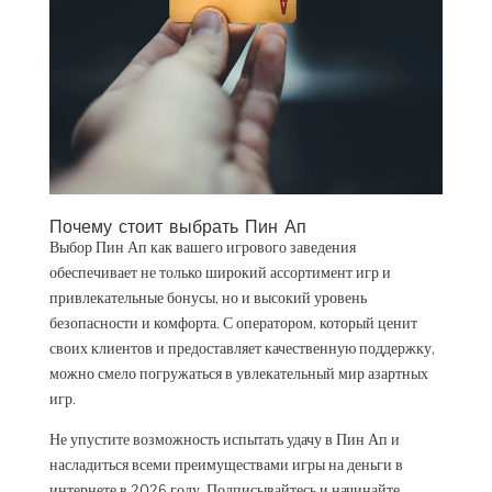
Почему стоит выбрать Пин Ап
Выбор Пин Ап как вашего игрового заведения
обеспечивает не только широкий ассортимент игр и
привлекательные бонусы, но и высокий уровень
безопасности и комфорта. С оператором, который ценит
своих клиентов и предоставляет качественную поддержку,
можно смело погружаться в увлекательный мир азартных
игр.
Не упустите возможность испытать удачу в Пин Ап и
насладиться всеми преимуществами игры на деньги в
интернете в 2026 году. Подписывайтесь и начинайте