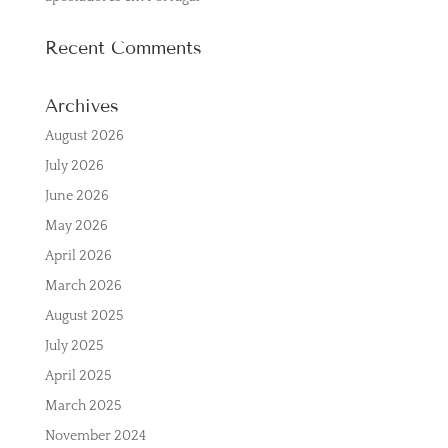
Recent Comments
Archives
August 2026
July 2026
June 2026
May 2026
April 2026
March 2026
August 2025
July 2025
April 2025
March 2025
November 2024