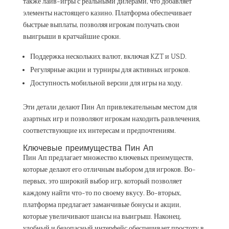
также лайв-игры с реальными дилерами, что добавляет
элементы настоящего казино. Платформа обеспечивает
быстрые выплаты, позволяя игрокам получать свои
выигрыши в кратчайшие сроки.
Поддержка нескольких валют, включая KZT и USD.
Регулярные акции и турниры для активных игроков.
Доступность мобильной версии для игры на ходу.
Эти детали делают Пин Ап привлекательным местом для
азартных игр и позволяют игрокам находить развлечения,
соответствующие их интересам и предпочтениям.
Ключевые преимущества Пин Ап
Пин Ап предлагает множество ключевых преимуществ,
которые делают его отличным выбором для игроков. Во-
первых, это широкий выбор игр, который позволяет
каждому найти что-то по своему вкусу. Во-вторых,
платформа предлагает заманчивые бонусы и акции,
которые увеличивают шансы на выигрыш. Наконец,
удобный и безопасный интерфейс обеспечивает простоту в