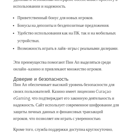
использовании и надежность.
Приветственный бонус для новых игроков.
Бонусы на депозиты и бездепозитные предложения.
Удобство использования как на ПК, так и на мобильных
устройствах.
Возможность играть в лайв-игры с реальными дилерами.
Эти преимущества помогают Пин Ап выделяться среди
онлайн-казино и привлекают множество игроков.
Доверие и безопасность
Пин Ап обеспечивает высокий уровень безопасности для
своих пользователей. Казино имеет лицензию Curaçao
eGaming, что подтверждает его законную деятельность и
надежность. Сайт использует современное шифрование для
защиты личных данных и финансовых транзакций
игроков, что позволяет им играть с уверенностью.
Кроме того, служба поддержки доступна круглосуточно,