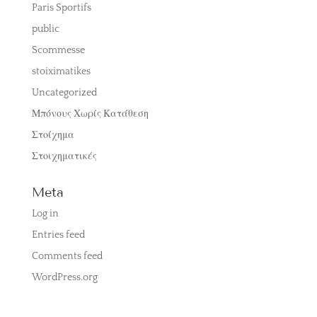
Paris Sportifs
public
Scommesse
stoiximatikes
Uncategorized
Μπόνους Χωρίς Κατάθεση
Στοίχημα
Στοιχηματικές
Meta
Log in
Entries feed
Comments feed
WordPress.org