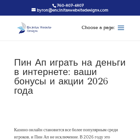
760-807-4807
byron@encinitaswebsitedesigns.com
Пин Ап играть на деньги
в интернете: ваши
бонусы и акции 2026
года
Казино онлайн становится все более популярным среди
игроков, и Пин Ап не исключение. В 2026 году это