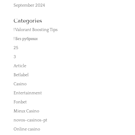
September 2024
Categories
! Valorant Boosting Tips
! Без рубрики
25
3
Article
Betlabel
Casino
Entertainment
Fonbet
Mieux Casino
novos-casinos-pt
Online casino