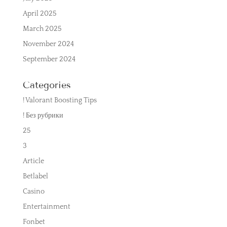
April 2025
March 2025
November 2024
September 2024
Categories
! Valorant Boosting Tips
! Без рубрики
25
3
Article
Betlabel
Casino
Entertainment
Fonbet