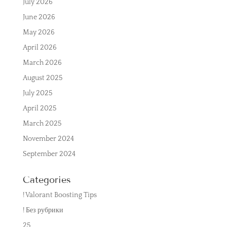
July 2026
June 2026
May 2026
April 2026
March 2026
August 2025
July 2025
April 2025
March 2025
November 2024
September 2024
Categories
! Valorant Boosting Tips
! Без рубрики
25