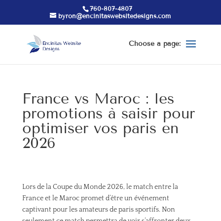
760-807-4807
byron@encinitaswebsitedesigns.com
France vs Maroc : les
promotions à saisir pour
optimiser vos paris en
2026
Lors de la Coupe du Monde 2026, le match entre la
France et le Maroc promet d’être un événement
captivant pour les amateurs de paris sportifs. Non