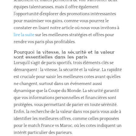
seulement ce match permettra de voir s’affronter deux
équipes talentueuses, mais il offre également
l’opportunité d’explorer des promotions intéressantes
pour maximiser vos gains, comme vous pourrez le
constater en lisant notre article où nous vous invitons à
lire la suite
sur les meilleures stratégies et offres pour
rendre vos paris plus profitables.
Pourquoi la vitesse, la sécurité et la valeur
sont essentielles dans les paris
Lorsqu’il s’agit de paris sportifs, trois éléments clés se
démarquent : la vitesse, la sécurité et la valeur. La rapidité
est cruciale pour saisir les meilleures cotes avant qu’elles
ne changent, surtout dans un événement aussi
dynamique que la Coupe du Monde. La sécurité garantit
que vos informations personnelles et financières sont
protégées, vous permettant de parier en toute sérénité.
Enfin, la recherche de la valeur dans vos paris vous aide à
identifier les meilleures offres, comme celles proposées
pour le match France vs Maroc, où les cotes indiquent un
intérêt particulier des parieurs.