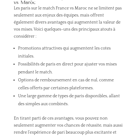
vs Maroc
Les paris sur le match France vs Maroc ne se limitent pas
seulement aux enjeux des équipes, mais offrent
également divers avantages qui augmentent la valeur de
vos mises. Voici quelques-uns des principaux atouts à
considérer :
Promotions attractives qui augmentent les cotes
initiales.
Possibilités de paris en direct pour ajuster vos mises
pendant le match.
Options de remboursement en cas de nul, comme
celles offerts par certaines plateformes.
Une large gamme de types de paris disponibles, allant
des simples aux combinés.
En tirant parti de ces avantages, vous pouvez non
seulement augmenter vos chances de réussite, mais aussi
rendre l’expérience de pari beaucoup plus excitante et