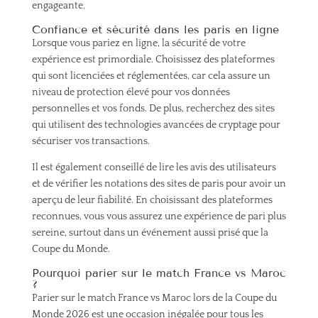
engageante.
Confiance et sécurité dans les paris en ligne
Lorsque vous pariez en ligne, la sécurité de votre
expérience est primordiale. Choisissez des plateformes
qui sont licenciées et réglementées, car cela assure un
niveau de protection élevé pour vos données
personnelles et vos fonds. De plus, recherchez des sites
qui utilisent des technologies avancées de cryptage pour
sécuriser vos transactions.
Il est également conseillé de lire les avis des utilisateurs
et de vérifier les notations des sites de paris pour avoir un
aperçu de leur fiabilité. En choisissant des plateformes
reconnues, vous vous assurez une expérience de pari plus
sereine, surtout dans un événement aussi prisé que la
Coupe du Monde.
Pourquoi parier sur le match France vs Maroc
?
Parier sur le match France vs Maroc lors de la Coupe du
Monde 2026 est une occasion inégalée pour tous les