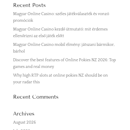
Recent Posts
Magyar Online Casino: széles játékválaszték és vonzó
promóciók
Magyar Online Casino kezdő útmutató: mit érdemes
ellenőrizni az első játék előtt
Magyar Online Casino mobil élmény: játszani bármikor,
bárhol
Discover the best features of Online Pokies NZ 2026: Top
games and real money
Why high RTP slots at online pokies NZ should be on
your radar this
Recent Comments
Archives
August 2026