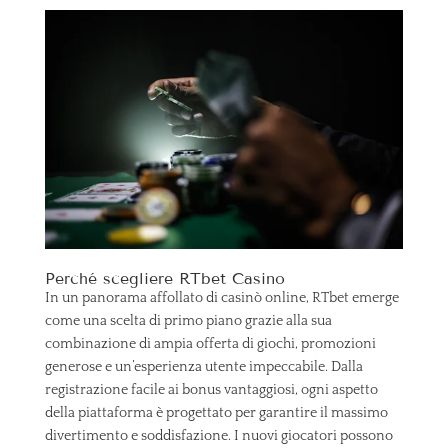
Perché scegliere RTbet Casino
In un panorama affollato di casinò online, RTbet emerge
come una scelta di primo piano grazie alla sua
combinazione di ampia offerta di giochi, promozioni
generose e un’esperienza utente impeccabile. Dalla
registrazione facile ai bonus vantaggiosi, ogni aspetto
della piattaforma è progettato per garantire il massimo
divertimento e soddisfazione. I nuovi giocatori possono