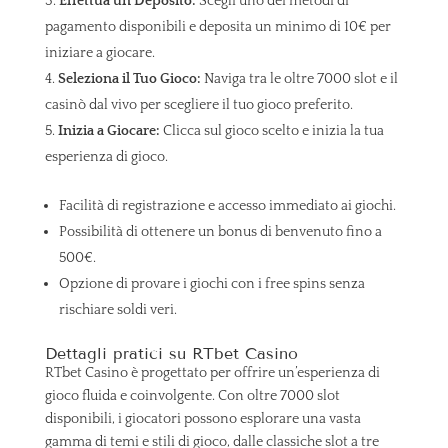
Effettua un Deposito:
Scegli uno dei metodi di
pagamento disponibili e deposita un minimo di 10€ per
iniziare a giocare.
Seleziona il Tuo Gioco:
Naviga tra le oltre 7000 slot e il
casinò dal vivo per scegliere il tuo gioco preferito.
Inizia a Giocare:
Clicca sul gioco scelto e inizia la tua
esperienza di gioco.
Facilità di registrazione e accesso immediato ai giochi.
Possibilità di ottenere un bonus di benvenuto fino a
500€.
Opzione di provare i giochi con i free spins senza
rischiare soldi veri.
Dettagli pratici su RTbet Casino
RTbet Casino è progettato per offrire un’esperienza di
gioco fluida e coinvolgente. Con oltre 7000 slot
disponibili, i giocatori possono esplorare una vasta
gamma di temi e stili di gioco, dalle classiche slot a tre