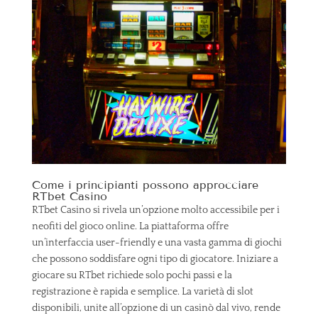
Come i principianti possono approcciare
RTbet Casino
RTbet Casino si rivela un’opzione molto accessibile per i
neofiti del gioco online. La piattaforma offre
un’interfaccia user-friendly e una vasta gamma di giochi
che possono soddisfare ogni tipo di giocatore. Iniziare a
giocare su RTbet richiede solo pochi passi e la
registrazione è rapida e semplice. La varietà di slot
disponibili, unite all’opzione di un casinò dal vivo, rende